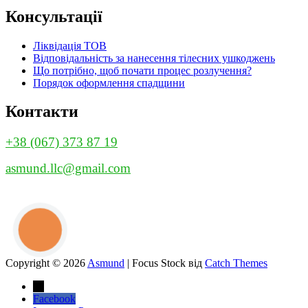
Консультації
Ліквідація ТОВ
Відповідальність за нанесення тілесних ушкоджень
Що потрібно, щоб почати процес розлучення?
Порядок оформлення спадщини
Контакти
+38 (067) 373 87 19
asmund.llc@gmail.com
КНОПКА
ЗВ'ЯЗКУ
Copyright © 2026
Asmund
|
Focus Stock від
Catch Themes
→
Facebook