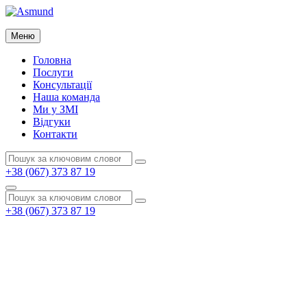
Перейти
до
Asmund
вмісту
Меню
Asmund
Головна
Послуги
Консультації
Наша команда
Ми у ЗМІ
Відгуки
Контакти
Пошук:
Пошук
+38 (067) 373 87 19
Пошук
Пошук:
Пошук
+38 (067) 373 87 19