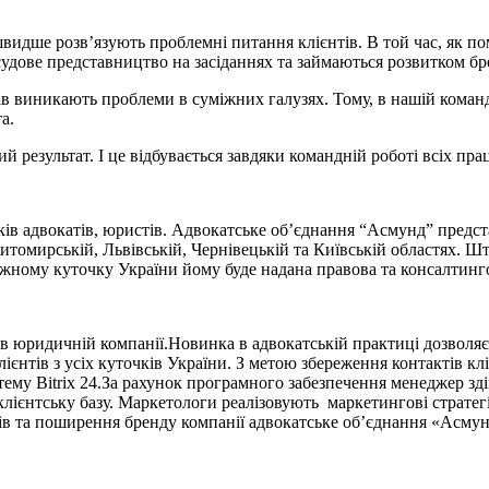
швидше розв’язують проблемні питання клієнтів. В той час, як п
удове представництво на засіданнях та займаються розвитком бр
 виникають проблеми в суміжних галузях. Тому, в нашій команді 
а.
езультат. І це відбувається завдяки командній роботі всіх прац
ів адвокатів, юристів. Адвокатське об’єднання “Асмунд” предста
томирській, Львівській, Чернівецькій та Київській областях. Шт
жному куточку України йому буде надана правова та консалтинг
в юридичній компанії.Новинка в адвокатській практиці дозволяє 
лієнтів з усіх куточків України. З метою збереження контактів к
му Bitrix 24.За рахунок програмного забезпечення менеджер здій
 клієнтську базу. Маркетологи реалізовують маркетингові страте
тів та поширення бренду компанії адвокатське об’єднання «Асму