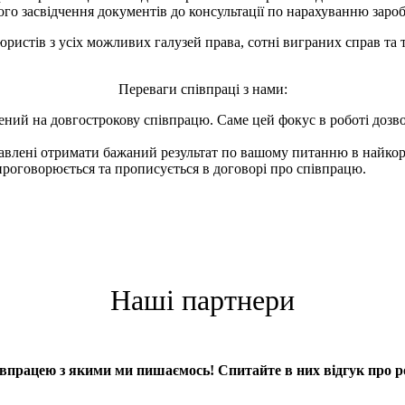
ного засвідчення документів до консультації по нарахуванню зароб
юристів з усіх можливих галузей права, сотні виграних справ та
Переваги співпраці з нами:
ений на довгострокову співпрацю. Саме цей фокус в роботі доз
авлені отримати бажаний результат по вашому питанню в найкор
проговорюється та прописується в договорі про співпрацю.
Наші партнери
івпрацею з якими ми пишаємось! Спитайте в них відгук про р