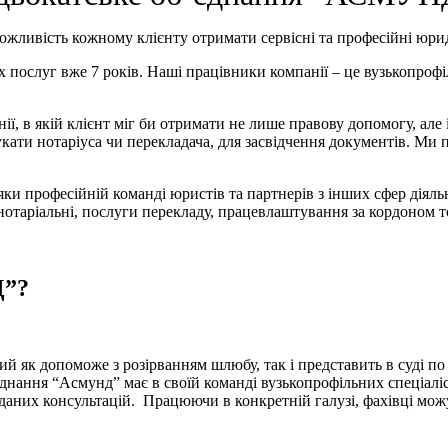
жливість кожному клієнту отримати сервісні та професійні юрид
ослуг вже 7 років. Наші працівники компанії – це вузькопрофіл
ії, в якій клієнт міг би отримати не лише правову допомогу, але 
кати нотаріуса чи перекладача, для засвідчення документів. Ми
дяки професійній команді юристів та партнерів з інших сфер діяль
, нотаріальні, послуги перекладу, працевлаштування за кордоном 
Д”?
ий як допоможе з розірванням шлюбу, так і представить в суді п
днання “Асмунд” має в своїй команді вузькопрофільних спеціаліст
наданих консультацій. Працюючи в конкретній галузі, фахівці мож