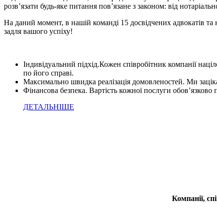
розв’язати будь-яке питання пов’язане з законом: від нотаріаль
На даний момент, в нашій команді 15 досвідчених адвокатів та 
задля вашого успіху!
Індивідуальний підхід.
Кожен співробітник компанії націл
по його справі.
Максимально швидка реалізація домовленостей.
Ми зацік
Фінансова безпека.
Вартість кожної послуги обов’язково 
ДЕТАЛЬНІШЕ
Компанії, сп