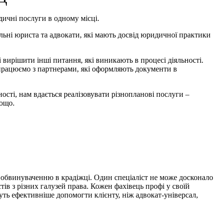
ичні послуги в одному місці.
ьні юриста та адвокати, які мають досвід юридичної практики
і вирішити інші питання, які виникають в процесі діяльності.
 працюємо з партнерами, які оформляють документи в
ності, нам вдається реалізовувати різнопланові послуги –
тощо.
о обвинуваченню в крадіжці. Один спеціаліст не може досконало
ів з різних галузей права. Кожен фахівець профі у своїй
уть ефективніше допомогти клієнту, ніж адвокат-універсал,