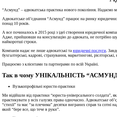
“Асмунд” – адвокатська практика нового покоління. Надаємо мо
Адвокатське об’єднання “Асмунд” працює на ринку юридичних п
понад 10 років.
А все починалось в 2015 році з ідеї створення юридичної компан
Адже, прийшовши на консультацію до адвоката, не потрібно шу
найкоротші строки.
Компанія надає не лише адвокатські та
юридичні послуги
. Зав
бухгалтерські, кадрові, страхування, маркетингові, рієлторські
Працюємо з клієнтами та партнерами по всій Україні.
Так в чому УНІКАЛЬНІСТЬ “АСМУН
Вузькопрофільні юристи-практики
Ми відійшли від практики “юриста-універсального солдата”, як
практикувати у всіх галузях права одночасно. Адвокатське об’є
“стихії” та має “за плечима” десятки виграних справ та сотні 
який “бере все, що тече в руки”.