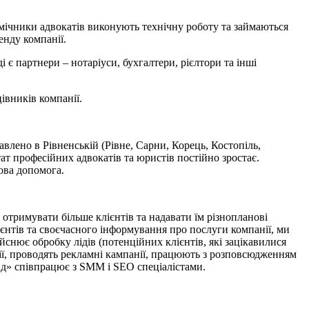
омічники адвокатів виконують технічну роботу та займаються
енду компанії.
є партнери – нотаріуси, бухгалтери, рієлтори та інші
івників компанії.
влено в Рівненській (Рівне, Сарни, Корець, Костопіль,
ат професійних адвокатів та юристів постійно зростає.
ова допомога.
отримувати більше клієнтів та надавати їм різнопланові
лієнтів та своєчасного інформування про послуги компанії, ми
снює обробку лідів (потенційних клієнтів, які зацікавилися
гії, проводять рекламні кампанії, працюють з розповсюдженням
нд» співпрацює з SMM і SEO спеціалістами.