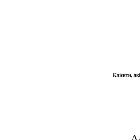
Клієнти, як
А