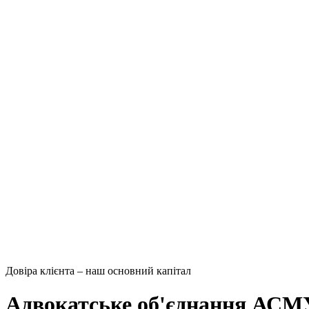
Довіра клієнта – наш основний капітал
Адвокатське об'єднання АС