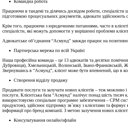
Командна робота
Працюючи в тандемі та ділячись досвідом роботи, спеціалісти 
підготовкою процесуальних документів, адвокати здійснюють с
Крім того, працюючи з юридичними питаннями, часто в клієнтів
спеціалісти, які можуть допомогти у вирішенні проблеми клієнт
Адвокатське об’єднання “Асмунд” завжди працює на позитивний р
Партнерська мережа по всій Україні
Наша професійна команда – це 13 адвокатів та десятки помічник
Дубровиця), Хмельницькій, Волинській, Івано-Франківській, Жи
Звернувшись в “Асмунд”, клієнт може бути впевнений, що в ко
Створення відділу продажу
Продавати послуги та залучати нових клієнтів – теж можливо і 
послуги. Клієнтська база “Асмунд” налічує понад шість тисяч к
використовуємо спеціальне програмне забезпечення – СРМ систе
продуктом), здійснює підтримку зв`язку з клієнтами та формує
інформації про бренд компанії. З метою залучення нових клієн
Консультування онлайн/офлайн