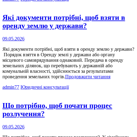
Links
під
час
обшуку
Які документи потрібні, щоб взяти в
в
оренду землю у держави?
його
помешканні?
Опубліковано
09.05.2026
на
Які документи потрібні, щоб взяти в оренду землю у держави?
Порядок взяття в Оренду землі у держави або органу
місцевого самоврядування однаковий. Передача в оренду
земельних ділянок, що перебувають у державній або
комунальній власності, здійснюється за результатами
Які
проведення земельних торгів.
Продовжити читання
документи
Cat
admin77
Юридичні консультації
потрібні,
Links
щоб
взяти
в
Що потрібно, щоб почати процес
оренду
розлучення?
землю
у
держави?
Опубліковано
09.05.2026
на