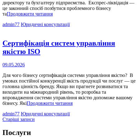
директору та бухгалтеру підприємства. Експрес-ліквідація ―
це законний спосіб позбутися проблемного бізнесу
Що
та
Продовжити читання
таке
Cat
admin77
Юридичні консультації
експрес-
Links
ліквідація
підприємства?
Сертифікація систем управління
якістю ISO
Опубліковано
09.05.2026
на
Для чого бізнесу сертифікація системи управління якістю? В
умовах постійної конкуренції якість продукції чи послуг ― це
головна цінність бренду. Якщо ви прагнете розвиватися та
виходити на міжнародний рівень, то розробка та
впровадження системи управління якістю допоможе вашому
Сертифікація
бізнесу. Які
Продовжити читання
систем
Cat
admin77
Юридичні консультації
управління
Навігація
Links
Старіші записи
якістю
ISO
за
Послуги
записами