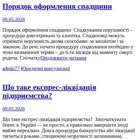
іноземців
Порядок оформлення спадщини
Опубліковано
09.05.2026
на
Порядок оформлення спадщини Спадкування нерухомості –
процедура довготривала та клопітка. Спадкоємці можуть
отримати нерухомість двома способами: за заповітом і за
законом. До речі, почати процедуру спадкування необхідно у
чітко визначений термін – до 6-ти місяців від моменту смерті
Порядок
родича. Спочатку
Продовжити читання
оформлення
Cat
admin77
Юридичні консультації
спадщини
Links
Що таке експрес-ліквідація
підприємства?
Опубліковано
09.05.2026
на
Що таке експрес-ліквідація підприємства? Започаткувати
бізнес в Україні ― не просто, а правильно завершити іноді
майже нереально. Довга процедура банкрутства або ліквідації
тягнеться роками, створюючи незручності засновникам,