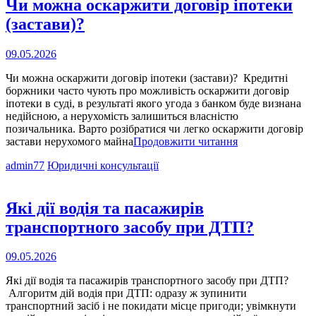
Чи можна оскаржити договір іпотеки
(застави)?
Опубліковано
09.05.2026
на
Чи можна оскаржити договір іпотеки (застави)? Кредитні
боржники часто чують про можливість оскаржити договір
іпотеки в суді, в результаті якого угода з банком буде визнана
недійсною, а нерухомість залишиться власністю
позичальника. Варто розібратися чи легко оскаржити договір
Чи
застави нерухомого майна
Продовжити читання
можна
Cat
admin77
Юридичні консультації
оскаржити
Links
договір
іпотеки
(застави)?
Які дії водія та пасажирів
транспортного засобу при ДТП?
Опубліковано
09.05.2026
на
Які дії водія та пасажирів транспортного засобу при ДТП?
Алгоритм дій водія при ДТП: одразу ж зупинити
транспортний засіб і не покидати місце пригоди; увімкнути