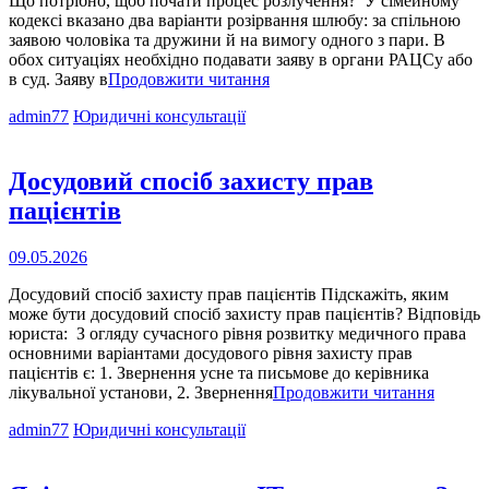
Що потрібно, щоб почати процес розлучення? У сімейному
кодексі вказано два варіанти розірвання шлюбу: за спільною
заявою чоловіка та дружини й на вимогу одного з пари. В
обох ситуаціях необхідно подавати заяву в органи РАЦСу або
Що
в суд. Заяву в
Продовжити читання
потрібно,
Cat
admin77
Юридичні консультації
щоб
Links
почати
процес
розлучення?
Досудовий спосіб захисту прав
пацієнтів
Опубліковано
09.05.2026
на
Досудовий спосіб захисту прав пацієнтів Підскажіть, яким
може бути досудовий спосіб захисту прав пацієнтів? Відповідь
юриста: З огляду сучасного рівня розвитку медичного права
основними варіантами досудового рівня захисту прав
пацієнтів є: 1. Звернення усне та письмове до керівника
Досудо
лікувальної установи, 2. Звернення
Продовжити читання
спосіб
Cat
admin77
Юридичні консультації
захист
Links
прав
пацієнт