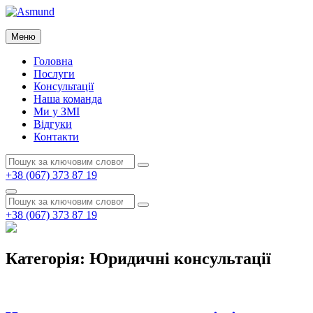
Перейти
до
Asmund
вмісту
Меню
Asmund
Головна
Послуги
Консультації
Наша команда
Ми у ЗМІ
Відгуки
Контакти
Пошук:
Пошук
+38 (067) 373 87 19
Пошук
Пошук:
Пошук
+38 (067) 373 87 19
Категорія:
Юридичні консультації