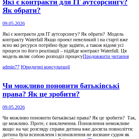
Які є контракти для IT аутсорсингу?
Як обрати?
Опубліковано
09.05.2026
на
Які є контракти для IT аутсорсингу? Як обрати? Модель
контракту Waterfall Якщо проект невеликий і на старті вже
ясно які ресурси потрібно буде задіяти, а також відомі усі
процеси по його реалізації – підійде контракт Waterfall. Ця
Які
модель являє собою розподіл процесу
Продовжити читання
є
Cat
admin77
Юридичні консультації
конт
Links
для
IT
аутс
Чи можливо поновити батьківські
Як
права? Як це зробити?
обра
Опубліковано
09.05.2026
на
Чи можливо поновити батьківські права? Як це зробити? Так,
це можливо. Проте, є виключення. Поновлення неможливе
якщо: на час розгляду справи дитина вже досягла повноліття:
дитина була всиновленя і всиновлення не визнане судом як