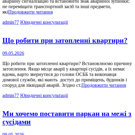
аварійну сигналізацію та встановити знак аварійної зупинки;
не переміщати транспортний засіб та інші предмети,
Які
які
Продовжити читання
дії
Cat
admin77
Юридичні консультації
водія
Links
та
пасажирів
транспортного
Що робити при затопленні квартири?
засобу
при
Опубліковано
09.05.2026
ДТП?
на
Що робити при затопленні квартири? Встановлюємо причину
затоплення. Якщо місце аварії у квартирі сусідів, а їх немає
вдома, варто звернутися до голови ОСББ та виконавця
домової служби, які мають доступ до приміщень, будинків і
Що
споруд для ліквідації аварій. Згідно ст.
Продовжити читання
роб
Cat
admin77
Юридичні консультації
при
Links
зато
ква
Ми хочемо поставити паркан на межі з
сусідами
Опубліковано
09.05.2026