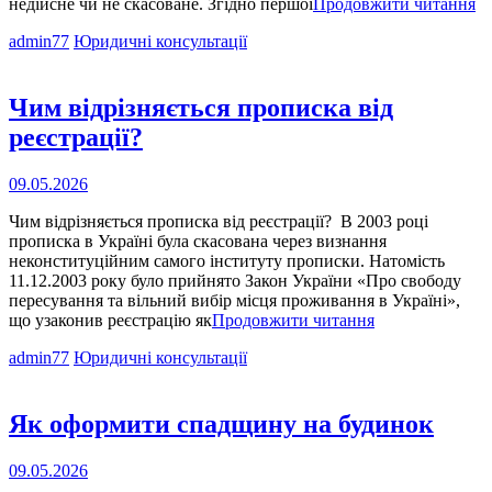
Ч
недійсне чи не скасоване. Згідно першої
Продовжити читання
м
Cat
admin77
Юридичні консультації
п
Links
ба
пр
Я
Чим відрізняється прописка від
це
реєстрації?
зр
Опубліковано
09.05.2026
на
Чим відрізняється прописка від реєстрації? В 2003 році
прописка в Україні була скасована через визнання
неконституційним самого інституту прописки. Натомість
11.12.2003 року було прийнято Закон України «Про свободу
пересування та вільний вибір місця проживання в Україні»,
Чим
що узаконив реєстрацію як
Продовжити читання
відрізняється
Cat
admin77
Юридичні консультації
прописка
Links
від
реєстрації?
Як оформити спадщину на будинок
Опубліковано
09.05.2026
на