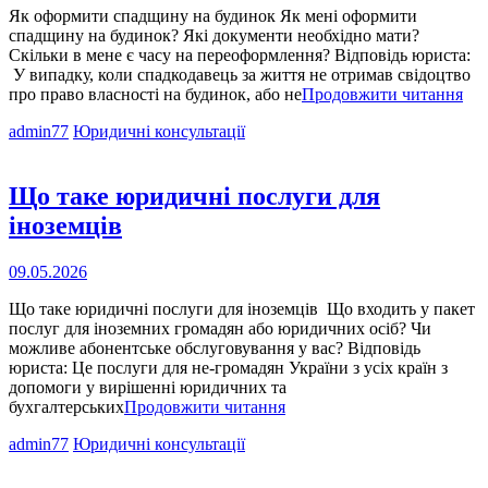
Як оформити спадщину на будинок Як мені оформити
спадщину на будинок? Які документи необхідно мати?
Скільки в мене є часу на переоформлення? Відповідь юриста:
У випадку, коли спадкодавець за життя не отримав свідоцтво
Як
про право власності на будинок, або не
Продовжити читання
оф
Cat
admin77
Юридичні консультації
сп
Links
на
буд
Що таке юридичні послуги для
іноземців
Опубліковано
09.05.2026
на
Що таке юридичні послуги для іноземців Що входить у пакет
послуг для іноземних громадян або юридичних осіб? Чи
можливе абонентське обслуговування у вас? Відповідь
юриста: Це послуги для не-громадян України з усіх країн з
допомоги у вирішенні юридичних та
Що
бухгалтерських
Продовжити читання
таке
Cat
admin77
Юридичні консультації
юридичні
Links
послуги
для