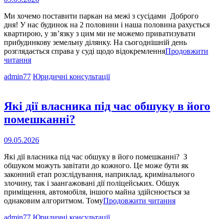
на
Ми хочемо поставити паркан на межі з сусідами Доброго
дня! У нас будинок на 2 половини і наша половина рахується
квартирою, у зв’язку з цим ми не можемо приватизувати
прибудинкову земельну ділянку. На сьогоднішній день
розглядається справа у суді щодо відокремлення
Продовжити
Ми
читання
хочемо
Cat
admin77
Юридичні консультації
поставити
Links
паркан
на
межі
Які дії власника під час обшуку в його
з
помешканні?
сусідами
Опубліковано
09.05.2026
на
Які дії власника під час обшуку в його помешканні? З
обшуком можуть завітати до кожного. Це може бути як
законний етап розслідування, наприклад, кримінального
злочину, так і заангажовані дії поліцейських. Обшук
приміщення, автомобіля, іншого майна здійснюється за
Які
однаковим алгоритмом. Тому
Продовжити читання
дії
Cat
admin77
Юридичні консультації
власника