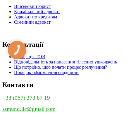
Військовий юрист
Кримінальний адвокат
Адвокат по кредитам
Сімейний адвокат
Консультації
Ліквідація ТОВ
Відповідальність за нанесення тілесних ушкоджень
Що потрібно, щоб почати процес розлучення?
Порядок оформлення спадщини
Контакти
+38 (067) 373 87 19
asmund.llc@gmail.com