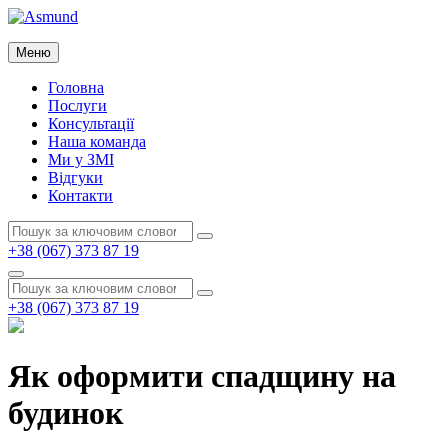
Перейти
до
Asmund
вмісту
Меню
Asmund
Головна
Послуги
Консультації
Наша команда
Ми у ЗМІ
Відгуки
Контакти
Пошук:
Пошук
+38 (067) 373 87 19
Пошук
Пошук:
Пошук
+38 (067) 373 87 19
Як оформити спадщину на
будинок