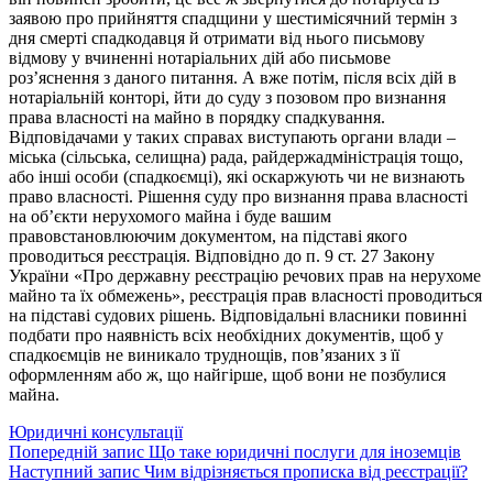
заявою про прийняття спадщини у шестимісячний термін з
дня смерті спадкодавця й отримати від нього письмову
відмову у вчиненні нотаріальних дій або письмове
роз’яснення з даного питання. А вже потім, після всіх дій в
нотаріальній конторі, йти до суду з позовом про визнання
права власності на майно в порядку спадкування.
Відповідачами у таких справах виступають органи влади –
міська (сільська, селищна) рада, райдержадміністрація тощо,
або інші особи (спадкоємці), які оскаржують чи не визнають
право власності. Рішення суду про визнання права власності
на об’єкти нерухомого майна і буде вашим
правовстановлюючим документом, на підставі якого
проводиться реєстрація. Відповідно до п. 9 ст. 27 Закону
України «Про державну реєстрацію речових прав на нерухоме
майно та їх обмежень», реєстрація прав власності проводиться
на підставі судових рішень. Відповідальні власники повинні
подбати про наявність всіх необхідних документів, щоб у
спадкоємців не виникало труднощів, пов’язаних з її
оформленням або ж, що найгірше, щоб вони не позбулися
майна.
Категорії
Юридичні консультації
Навігація
Попередній
Попередній запис
Що таке юридичні послуги для іноземців
запис
Наступний
Наступний запис
Чим відрізняється прописка від реєстрації?
записів
запис