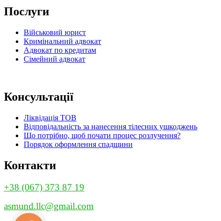
Послуги
Військовий юрист
Кримінальний адвокат
Адвокат по кредитам
Сімейний адвокат
Консультації
Ліквідація ТОВ
Відповідальність за нанесення тілесних ушкоджень
Що потрібно, щоб почати процес розлучення?
Порядок оформлення спадщини
Контакти
+38 (067) 373 87 19
asmund.llc@gmail.com