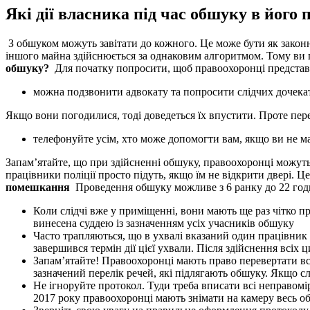
Які дії власника під час обшуку в його
З обшуком можуть завітати до кожного. Це може бути як законн
іншого майна здійснюється за однаковим алгоритмом. Тому ви п
обшуку?
Для початку попросити, щоб правоохоронці представили
можна подзвонити адвокату та попросити слідчих дочекат
Якщо вони погодилися, тоді доведеться їх впустити. Проте пере
телефонуйте усім, хто може допомогти вам, якщо ви не ма
Запам’ятайте, що при здійсненні обшуку, правоохоронці можуть 
працівники поліції просто підуть, якщо їм не відкрити двері. 
помешкання
Проведення обшуку можливе з 6 ранку до 22 год
Коли слідчі вже у приміщенні, вони мають ще раз чітко п
винесена суддею із зазначенням усіх учасників обшуку
Часто трапляються, що в ухвалі вказаний один працівник 
завершився термін дії цієї ухвали. Після здійснення всіх
Запам’ятайте! Правоохоронці мають право перевертати вс
зазначений перелік речей, які підлягають обшуку. Якщо сл
Не ігноруйте протокол. Туди треба вписати всі неправомі
2017 року правоохоронці мають знімати на камеру весь об