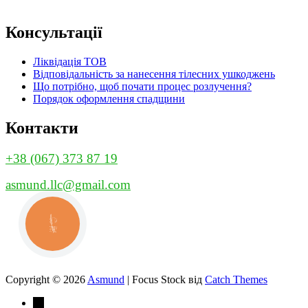
Консультації
Ліквідація ТОВ
Відповідальність за нанесення тілесних ушкоджень
Що потрібно, щоб почати процес розлучення?
Порядок оформлення спадщини
Контакти
+38 (067) 373 87 19
asmund.llc@gmail.com
КНОПКА
ЗВ'ЯЗКУ
Copyright © 2026
Asmund
|
Focus Stock від
Catch Themes
→