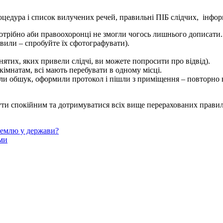
процедура і список вилучених речей, правильні ПІБ слідчих, інфо
потрібно аби правоохоронці не змогли чогось лишнього дописати.
овили – спробуйте їх сфотографувати).
ятих, яких привели слідчі, ви можете попросити про відвід).
 кімнатам, всі мають перебувати в одному місці.
и обшук, оформили протокол і пішли з приміщення – повторно в
ути спокійним та дотримуватися всіх вище перерахованих правил
 землю у держави?
ами