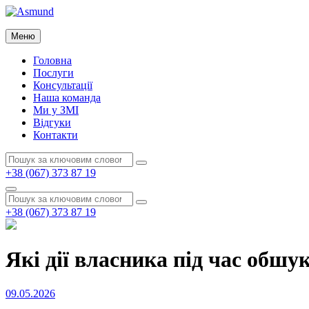
Перейти
до
Asmund
вмісту
Меню
Asmund
Головна
Послуги
Консультації
Наша команда
Ми у ЗМІ
Відгуки
Контакти
Пошук:
Пошук
+38 (067) 373 87 19
Пошук
Пошук:
Пошук
+38 (067) 373 87 19
Які дії власника під час обшу
Опубліковано
09.05.2026
на