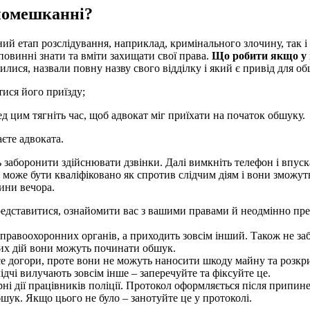
 помешканні?
ий етап розслідування, наприклад, кримінального злочину, так і
овинні знати та вміти захищати свої права.
Що робити якщо у в
ся, назвали повну назву свого відділку і який є привід для обш
ися його приїзду;
д цим тягніть час, щоб адвокат міг приїхати на початок обшуку.
єте адвоката.
заборонити здійснювати дзвінки. Далі вимкніть телефон і впуска
Це може бути кваліфіковано як спротив слідчим діям і вони зможу
ини вечора.
редставитися, ознайомити вас з вашими правами й неодмінно пред
правоохоронних органів, а приходить зовсім інший. Також не забу
 цих дій вони можуть починати обшук.
е догори, проте вони не можуть наносити шкоду майну та розкри
ідчі вилучають зовсім інше – заперечуйте та фіксуйте це.
рні дії працівників поліції. Протокол оформляється після припин
шук. Якщо цього не було – занотуйте це у протоколі.