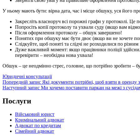
Зверніть свою увагу на правильне оформлення протоколу.
У ньому мають бути: вірна дата, час і місце обшуку, уся його 
Закресліть власноруч всі порожні графи у протоколі. Це 
Попросіть копії протоколу та ухвали суду (якщо вам відм
Після оформлення протоколу – обшук завершено!
Понятих при обшуку має бути двоє (якщо ви не хочете пон
Слідкуйте, щоб поняті та слідчі не розходилися по різним
Дуже важливий момент: якщо працівники поліції здійснил
перевірити – необхідна нова ухвала!
Обшук – це неодмінно стрес, головне, що потрібно зробити – б
Категорії
Юридичні консультації
Навігація
Попередній
Попередній запис
Які документи потрібні, щоб взяти в оренду
запис
Наступний
Наступний запис
Ми хочемо поставити паркан на межі з сусід
записів
запис
Послуги
Військовий юрист
Кримінальний адвокат
Адвокат по кредитам
Сімейний адвокат