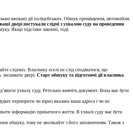
 заангажовані дії поліцейських. Обшук приміщення, автомобіля,
аші двері постукали слідчі з ухвалою суду на проведення
уку. Якщо підстави законні, тоді:
йте слідчих. Власнику оселі не слід сподіватися, що
ть виламати двері.
Старт обшуку та підготовчі дії власника
’явити ухвалу суду. Ретельно вивчіть документ. Вона має бути
дьте перевірити чи вірно вказана ваша адреса і чи не
вати інформацію приватного життя. В ухвалі суду має бути
ення обшуку, тому не зволікайте з його заповненням. Також з