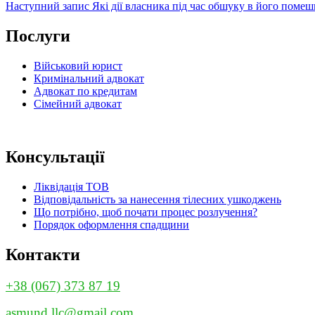
запис
Наступний
Наступний запис
Які дії власника під час обшуку в його помеш
записів
запис
Послуги
Військовий юрист
Кримінальний адвокат
Адвокат по кредитам
Сімейний адвокат
Консультації
Ліквідація ТОВ
Відповідальність за нанесення тілесних ушкоджень
Що потрібно, щоб почати процес розлучення?
Порядок оформлення спадщини
Контакти
+38 (067) 373 87 19
asmund.llc@gmail.com