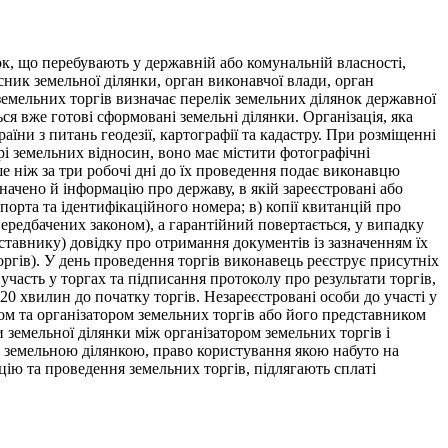
к, що перебувають у державній або комунальній власності,
сник земельної ділянки, орган виконавчої влади, орган
земельних торгів визначає перелік земельних ділянок державної
ся вже готові сформовані земельні ділянки. Організація, яка
ни з питань геодезії, картографії та кадастру. При розміщенні
рі земельних відносин, воно має містити фотографічні
іше ніж за три робочі дні до їх проведення подає виконавцю
значено й інформацію про державу, в якій зареєстровані або
орта та ідентифікаційного номера; в) копії квитанцій про
передбачених законом), а гарантійний повертається, у випадку
ставнику) довідку про отримання документів із зазначенням їх
оргів). У день проведення торгів виконавець реєструє присутніх
участь у торгах та підписання протоколу про результати торгів,
 20 хвилин до початку торгів. Незареєстровані особи до участі у
ом та організатором земельних торгів або його представником
земельної ділянки між організатором земельних торгів і
я земельною ділянкою, право користування якою набуто на
цію та проведення земельних торгів, підлягають сплаті