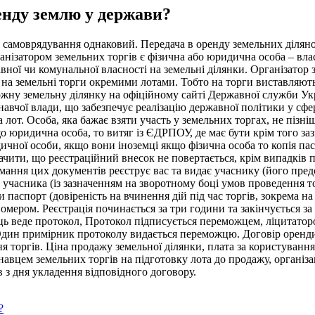
енду землю у держави?
 самоврядування однаковий. Передача в оренду земельних діляно
анізатором земельних торгів є фізична або юридична особа – вла
ної чи комунальної власності на земельні ділянки. Організатор 
я на земельні торги окремими лотами. Тобто на торги виставляють
ну земельну ділянку на офіційному сайті Державної служби Украї
авчої влади, що забезпечує реалізацію державної політики у сфе
а лот. Особа, яка бажає взяти участь у земельних торгах, не пізн
кщо юридична особа, то витяг із ЄДРПОУ, де має бути крім того за
ної особи, якщо вони іноземці якщо фізична особа то копія пасп
начити, що реєстраційний внесок не повертається, крім випадків 
мання цих документів реєструє вас та видає учаснику (його пред
у учасника (із зазначенням на зворотному боці умов проведення т
паспорт (довіреність на вчинення дій під час торгів, зокрема на 
омером. Реєстрація починається за три години та закінчується за
ць веде протокол, Протокол підписується переможцем, ліцитатор
 Один примірник протоколу видається переможцю. Договір оренди 
я торгів. Ціна продажу земельної ділянки, плата за користуванн
онавцем земельних торгів на підготовку лота до продажу, організа
 з дня укладення відповідного договору.
?