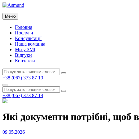
Перейти
до
Asmund
вмісту
Меню
Asmund
Головна
Послуги
Консультації
Наша команда
Ми у ЗМІ
Відгуки
Контакти
Пошук:
Пошук
+38 (067) 373 87 19
Пошук
Пошук:
Пошук
+38 (067) 373 87 19
Які документи потрібні, щоб 
Опубліковано
09.05.2026
на