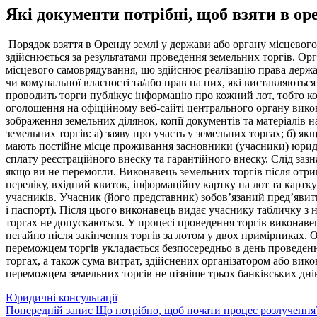
Які документи потрібні, щоб взяти в ор
Порядок взяття в Оренду землі у держави або органу місцевого
здійснюється за результатами проведення земельних торгів. Орг
місцевого самоврядування, що здійснює реалізацію права держав
чи комунальної власності та/або прав на них, які виставляютьс
проводить торги публікує інформацію про кожний лот, тобто кож
оголошення на офіційному веб-сайті центрального органу викон
зображення земельних ділянок, копії документів та матеріалів н
земельних торгів: а) заяву про участь у земельних торгах; б) я
мають постійне місце проживання засновники (учасники) юридич
сплату реєстраційного внеску та гарантійного внеску. Слід заз
якщо ви не перемогли. Виконавець земельних торгів після отри
переліку, вхідний квиток, інформаційну картку на лот та картк
учасників. Учасник (його представник) зобов’язаний пред’явити 
і паспорт). Після цього виконавець видає учаснику табличку з н
торгах не допускаються. У процесі проведення торгів виконаве
негайно після закінчення торгів за лотом у двох примірниках.
переможцем торгів укладається безпосередньо в день проведенн
торгах, а також сума витрат, здійснених організатором або вик
переможцем земельних торгів не пізніше трьох банківських днів
Категорії
Юридичні консультації
Навігація
Попередній
Попередній запис
Що потрібно, щоб почати процес розлучення