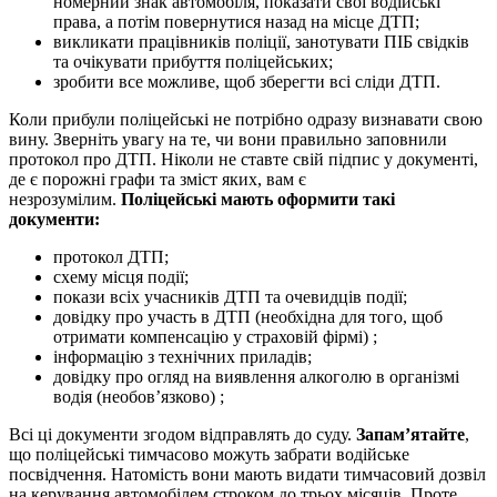
номерний знак автомобіля, показати свої водійські
права, а потім повернутися назад на місце ДТП;
викликати працівників поліції, занотувати ПІБ свідків
та очікувати прибуття поліцейських;
зробити все можливе, щоб зберегти всі сліди ДТП.
Коли прибули поліцейські не потрібно одразу визнавати свою
вину. Зверніть увагу на те, чи вони правильно заповнили
протокол про ДТП. Ніколи не ставте свій підпис у документі,
де є порожні графи та зміст яких, вам є
незрозумілим.
Поліцейські мають оформити такі
документи:
протокол ДТП;
схему місця події;
покази всіх учасників ДТП та очевидців події;
довідку про участь в ДТП (необхідна для того, щоб
отримати компенсацію у страховій фірмі) ;
інформацію з технічних приладів;
довідку про огляд на виявлення алкоголю в організмі
водія (необов’язково) ;
Всі ці документи згодом відправлять до суду.
Запам’ятайте
,
що поліцейські тимчасово можуть забрати водійське
посвідчення. Натомість вони мають видати тимчасовий дозвіл
на керування автомобілем строком до трьох місяців. Проте,