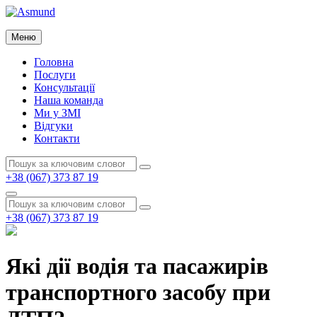
Перейти
до
Asmund
вмісту
Меню
Asmund
Головна
Послуги
Консультації
Наша команда
Ми у ЗМІ
Відгуки
Контакти
Пошук:
Пошук
+38 (067) 373 87 19
Пошук
Пошук:
Пошук
+38 (067) 373 87 19
Які дії водія та пасажирів
транспортного засобу при