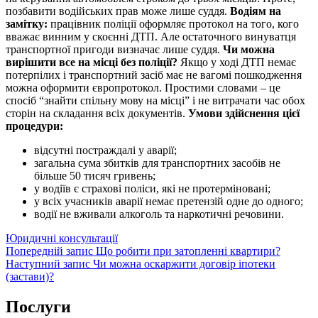
позбавити водійських прав може лише суддя.
Водіям на
замітку:
працівник поліції оформляє протокол на того, кого
вважає винним у скоєнні ДТП. Але остаточного винуватця
транспортної пригоди визначає лише суддя.
Чи можна
вирішити все на місці без поліції?
Якщо у ході ДТП немає
потерпілих і транспортний засіб має не вагомі пошкодження
можна оформити європротокол. Простими словами – це
спосіб “знайти спільну мову на місці” і не витрачати час обох
сторін на складання всіх документів.
Умови здійснення цієї
процедури:
відсутні постраждалі у аварії;
загальна сума збитків для транспортних засобів не
більше 50 тисяч гривень;
у водіїв є страхові поліси, які не протерміновані;
у всіх учасників аварії немає претензій одне до одного;
водії не вживали алкоголь та наркотичні речовини.
Категорії
Юридичні консультації
Навігація
Попередній
Попередній запис
Що робити при затопленні квартири?
запис
Наступний
Наступний запис
Чи можна оскаржити договір іпотеки
записів
запис
(застави)?
Послуги