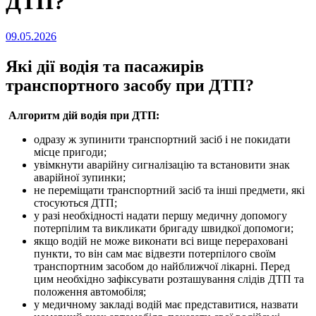
ДТП?
Опубліковано
09.05.2026
на
Які дії водія та пасажирів
транспортного засобу при ДТП?
Алгоритм дій водія при ДТП:
одразу ж зупинити транспортний засіб і не покидати
місце пригоди;
увімкнути аварійну сигналізацію та встановити знак
аварійної зупинки;
не переміщати транспортний засіб та інші предмети, які
стосуються ДТП;
у разі необхідності надати першу медичну допомогу
потерпілим та викликати бригаду швидкої допомоги;
якщо водій не може виконати всі вище перераховані
пункти, то він сам має відвезти потерпілого своїм
транспортним засобом до найближчої лікарні. Перед
цим необхідно зафіксувати розташування слідів ДТП та
положення автомобіля;
у медичному закладі водій має представитися, назвати