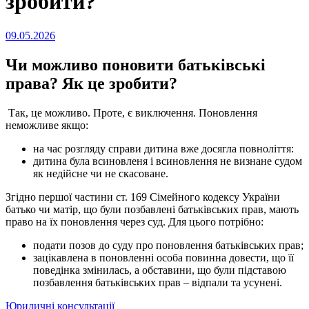
зробити?
Опубліковано
09.05.2026
на
Чи можливо поновити батьківські
права? Як це зробити?
Так, це можливо. Проте, є виключення. Поновлення
неможливе якщо:
на час розгляду справи дитина вже досягла повноліття:
дитина була всиновленя і всиновлення не визнане судом
як недійсне чи не скасоване.
Згідно першої частини ст. 169 Сімейного кодексу України
батько чи матір, що були позбавлені батьківських прав, мають
право на їх поновлення через суд. Для цього потрібно:
подати позов до суду про поновлення батьківських прав;
зацікавлена в поновленні особа повинна довести, що її
поведінка змінилась, а обставини, що були підставою
позбавлення батьківських прав – відпали та усунені.
Категорії
Юридичні консультації