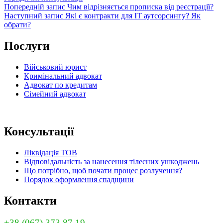
Навігація
Попередній
Попередній запис
Чим відрізняється прописка від реєстрації?
запис
Наступний
Наступний запис
Які є контракти для IT аутсорсингу? Як
записів
запис
обрати?
Послуги
Військовий юрист
Кримінальний адвокат
Адвокат по кредитам
Сімейний адвокат
Консультації
Ліквідація ТОВ
Відповідальність за нанесення тілесних ушкоджень
Що потрібно, щоб почати процес розлучення?
Порядок оформлення спадщини
Контакти
+38 (067) 373 87 19