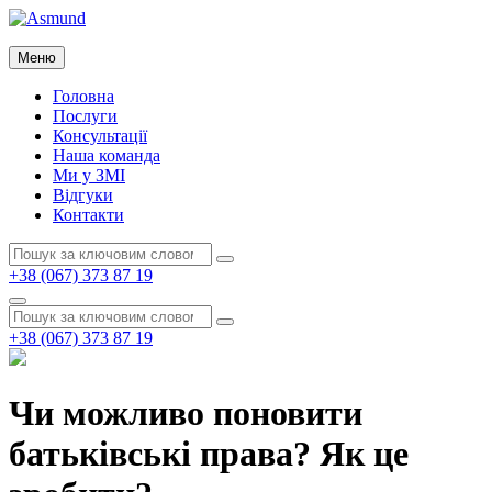
Перейти
до
Asmund
вмісту
Меню
Asmund
Головна
Послуги
Консультації
Наша команда
Ми у ЗМІ
Відгуки
Контакти
Пошук:
Пошук
+38 (067) 373 87 19
Пошук
Пошук:
Пошук
+38 (067) 373 87 19
Чи можливо поновити
батьківські права? Як це