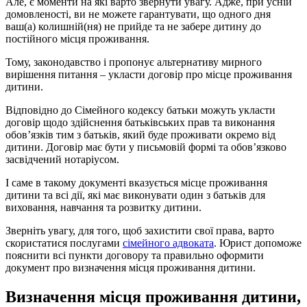
Але, є моменти на які варто звернути увагу. Адже, при усній
домовленості, ви не можете гарантувати, що одного дня
ваш(а) колишній(ня) не прийде та не забере дитину до
постійного місця проживання.
Тому, законодавство і пропонує альтернативу мирного
вирішення питання – укласти договір про місце проживання
дитини.
Відповідно до Сімейного кодексу батьки можуть укласти
договір щодо здійснення батьківських прав та виконання
обов’язків тим з батьків, який буде проживати окремо від
дитини. Договір має бути у письмовій формі та обов’язково
засвідчений нотаріусом.
І саме в такому документі вказується місце проживання
дитини та всі дії, які має виконувати один з батьків для
виховання, навчання та розвитку дитини.
Зверніть увагу, для того, щоб захистити свої права, варто
скористатися послугами
сімейного адвоката
. Юрист допоможе
пояснити всі пункти договору та правильно оформити
документ про визначення місця проживання дитини.
Визначення місця проживання дитини,