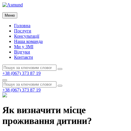
Перейти
до
Asmund
вмісту
Меню
Asmund
Головна
Послуги
Консультації
Наша команда
Ми у ЗМІ
Відгуки
Контакти
Пошук:
Пошук
+38 (067) 373 87 19
Пошук
Пошук:
Пошук
+38 (067) 373 87 19
Як визначити місце
проживання дитини?