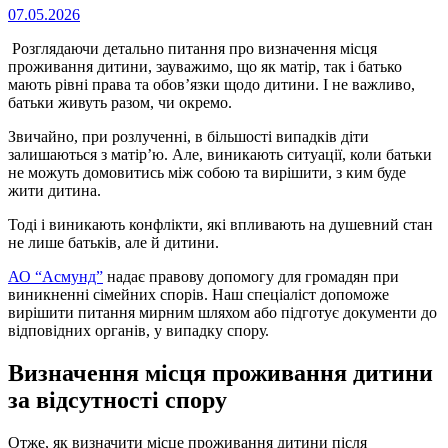
Опубліковано
07.05.2026
на
Розглядаючи детально питання про визначення місця
проживання дитини, зауважимо, що як матір, так і батько
мають рівні права та обов’язки щодо дитини. І не важливо,
батьки живуть разом, чи окремо.
Звичайно, при розлученні, в більшості випадків діти
залишаються з матір’ю. Але, виникають ситуації, коли батьки
не можуть домовитись між собою та вирішити, з ким буде
жити дитина.
Тоді і виникають конфлікти, які впливають на душевний стан
не лише батьків, але й дитини.
АО “Асмунд”
надає правову допомогу для громадян при
виникненні сімейних спорів. Наш спеціаліст допоможе
вирішити питання мирним шляхом або підготує документи до
відповідних органів, у випадку спору.
Визначення місця проживання дитини
за відсутності спору
Отже, як визначити місце проживання дитини після