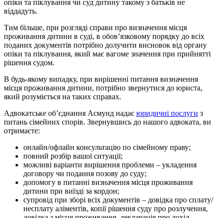
опіки та піклування чи суд дитину такому з батьків не
віддадуть.
Тим більше, при розгляді справи про визначення місця
проживання дитини в суді, в обов’язковому порядку до всіх
поданих документів потрібно долучити висновок від органу
опіки та піклування, який має вагоме значення при прийнятті
рішення судом.
В будь-якому випадку, при вирішенні питання визначення
місця проживання дитини, потрібно звернутися до юриста,
який розуміється на таких справах.
Адвокатське об’єднання Асмунд надає
юридичні послуги
з
питань сімейних спорів. Звернувшись до нашого адвоката, ви
отримаєте:
онлайн/офлайн консультацію по сімейному праву;
повний розбір вашої ситуації;
можливі варіанти вирішення проблеми – укладення
договору чи подання позову до суду;
допомогу в питанні визначення місця проживання
дитини при виїзді за кордон;
супровід при зборі всіх документів – довідка про сплату/
несплату аліментів, копії рішення суду про розлучення,
довідка з місця проживання, декларація про дохід,