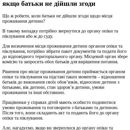
якщо батьки не дійшли згоди
Що ж робити, коли батьки не дійшли згоди щодо місця
проживання дитини?
В такому випадку потрібно звернутися до органу опіки та
піклування або ж до суду.
Для визначення місця проживання дитини органом опіки та
піклування, потрібно зібрати пакет документів та подати його
до відповідного територіального органу. Місцевий орган збере
комісію та запросить обох батьків для вирішення питання.
Рішення про місце проживання дитини приймається органом
опіки та піклування на підставі таких моментів – відношення
батьків до виконання своїх обов’язків, відносини дитини з
батьками, вік дитини, стан здоров’я дитини, умови
проживання та інші обставини.
Працівники у справах дітей мають особисто подивитися
умови проживання та поговорити з батьками та дитиною.
Після того, вони складають акт та подають його до органу
опіки та піклування.
Але, нагадуємо, якщо ви звернулися до органу опіки та