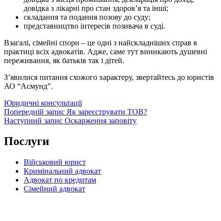
довідка з лікарні про стан здоров’я та інші;
складання та подання позову до суду;
представництво інтересів позивача в суді.
Взагалі, сімейні спори – це одні з найскладніших справ в
практиці всіх адвокатів. Адже, саме тут виникають душевні
переживання, як батьків так і дітей.
З’явилися питання схожого характеру, звертайтесь до юристів
АО “Асмунд”.
Категорії
Юридичні консультації
Навігація
Попередній
Попередній запис
Як зареєструвати ТОВ?
запис
Наступний
Наступний запис
Оскарження заповіту
записів
запис
Послуги
Військовий юрист
Кримінальний адвокат
Адвокат по кредитам
Сімейний адвокат