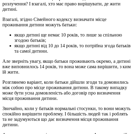
розлучення? І взагалі, хто має право вирішувати, де жити
дитині.
Взагалі, згідно Сімейного кодексу визначати місце
проживання дитини можуть батьки:
якщо дитині ще немає 10 років, то лише за спільною
згодою батьків;
якщо дитині від 10 до 14 років, то потрібна згода батьків
та самої дитини.
Але зверніть увагу, якщо батьки проживають окремо, а дитині
вже виповнилось 14 років, то вона може сама вирішити, з ким
їй жити.
Розглянемо варіант, коли батьки дійшли згоди та домовились
між собою про місце проживання дитини. В такому випадку
може бути усна домовленість або договір про визначення
місця проживання дитини.
Звичайно, коли у батьків нормальні стосунки, то вони можуть
спокійно вирішити проблему. І більшість людей так і роблять
та не задумуються що дає визначення місця проживання
дитини.