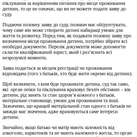
піклування за вирішенням питання про місце проживання
дитини, то це не означає, що ви не можете подати заяву до
суду.
Подаючи позовну заяву до суду, позивач має обґрунтувати,
чому саме він може створити дитині найкращі умови для
життя та розвитку. Перед тим, як подавати позовну заяву про
визначення місця проживання дитини, потрібно зібрати всі
необхідні документи. Перелік документів може допомогти
скласти кваліфікований юрист, який і роз’яснить всі
незрозумілі моменти.
Заява подається за місцем реєстрації чи проживання
відповідача (того з батьків, хто буде жити окремо від дитини).
Щоб визначити, з ким буде проживати дитина, суд так само,
які орган опіки та піклування враховує безліч обставин – вік
дитини, рід занять та стан здоров’я кожного з батьків,
матеріальне становище, умови для проживання та інші.
Зазначимо, що кращий матеріальний стан одного з батьків не
завжди має значення, адже враховуються саме інтереси
дитини.
Звичайно, якщо батько чи матір мають залежність від
алкоголю, наркотиків та не мають належного житла, то орган