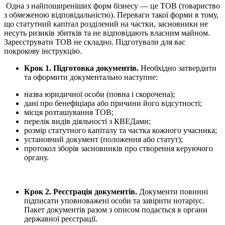
Одна з найпоширеніших форм бізнесу ― це ТОВ (товариство
з обмеженою відповідальністю). Переваги такої форми в тому,
що статутний капітал розділений на частки, засновники не
несуть ризиків збитків та не відповідають власним майном.
Зареєструвати ТОВ не складно. Підготували для вас
покрокову інструкцію.
Крок 1. Підготовка документів.
Необхідно затвердити
та оформити документально наступне:
назва юридичної особи (повна і скорочена);
дані про бенефіціара або причини його відсутності;
місця розташування ТОВ;
перелік видів діяльності з КВЕДами;
розмір статутного капіталу та частка кожного учасника;
установчий документ (положення або статут);
протокол зборів засновників про створення керуючого
органу.
Крок 2. Реєстрація документів.
Документи повинні
підписати уповноважені особи та завірити нотаріус.
Пакет документів разом з описом подається в органи
державної реєстрації.