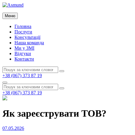
Перейти
до
Asmund
вмісту
Меню
Asmund
Головна
Послуги
Консультації
Наша команда
Ми у ЗМІ
Відгуки
Контакти
Пошук:
Пошук
+38 (067) 373 87 19
Пошук
Пошук:
Пошук
+38 (067) 373 87 19
Як зареєструвати ТОВ?
Опубліковано
07.05.2026
на