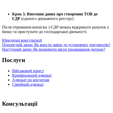
Крок 3. Внесення даних про створення ТОВ до
ЄДР
(єдиного державного реєстру).
Після отримання виписки з ЄДР можна відкривати рахунок у
банку та приступати до господарської діяльності.
Категорії
Юридичні консультації
Навігація
Попередній
Попередній запис
Як внести зміни до установчих документів?
запис
Наступний
Наступний запис
Як визначити місце проживання дитини?
записів
запис
Послуги
Військовий юрист
Кримінальний адвокат
Адвокат по кредитам
Сімейний адвокат
Консультації