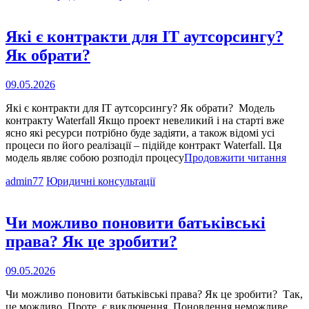
Links
прав
пацієнт
Які є контракти для IT аутсорсингу?
Як обрати?
Опубліковано
09.05.2026
на
Які є контракти для IT аутсорсингу? Як обрати? Модель
контракту Waterfall Якщо проект невеликий і на старті вже
ясно які ресурси потрібно буде задіяти, а також відомі усі
процеси по його реалізації – підійде контракт Waterfall. Ця
Які
модель являє собою розподіл процесу
Продовжити читання
є
Cat
admin77
Юридичні консультації
конт
Links
для
IT
аутс
Чи можливо поновити батьківські
Як
права? Як це зробити?
обра
Опубліковано
09.05.2026
на
Чи можливо поновити батьківські права? Як це зробити? Так,
це можливо. Проте, є виключення. Поновлення неможливе