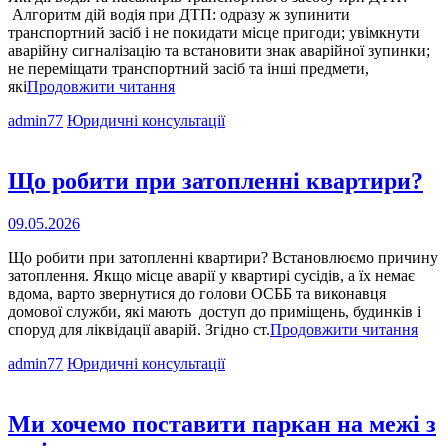
Алгоритм дій водія при ДТП: одразу ж зупинити
транспортний засіб і не покидати місце пригоди; увімкнути
аварійну сигналізацію та встановити знак аварійної зупинки;
не переміщати транспортний засіб та інші предмети,
Які
які
Продовжити читання
дії
Cat
admin77
Юридичні консультації
водія
Links
та
пасажирів
транспортного
Що робити при затопленні квартири?
засобу
при
Опубліковано
09.05.2026
ДТП?
на
Що робити при затопленні квартири? Встановлюємо причину
затоплення. Якщо місце аварії у квартирі сусідів, а їх немає
вдома, варто звернутися до голови ОСББ та виконавця
домової служби, які мають доступ до приміщень, будинків і
Що
споруд для ліквідації аварій. Згідно ст.
Продовжити читання
роб
Cat
admin77
Юридичні консультації
при
Links
зато
ква
Ми хочемо поставити паркан на межі з