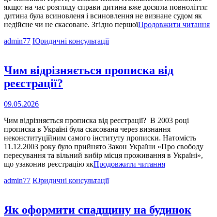
якщо: на час розгляду справи дитина вже досягла повноліття:
дитина була всиновленя і всиновлення не визнане судом як
Ч
недійсне чи не скасоване. Згідно першої
Продовжити читання
м
Cat
admin77
Юридичні консультації
п
Links
ба
пр
Я
Чим відрізняється прописка від
це
реєстрації?
зр
Опубліковано
09.05.2026
на
Чим відрізняється прописка від реєстрації? В 2003 році
прописка в Україні була скасована через визнання
неконституційним самого інституту прописки. Натомість
11.12.2003 року було прийнято Закон України «Про свободу
пересування та вільний вибір місця проживання в Україні»,
Чим
що узаконив реєстрацію як
Продовжити читання
відрізняється
Cat
admin77
Юридичні консультації
прописка
Links
від
реєстрації?
Як оформити спадщину на будинок