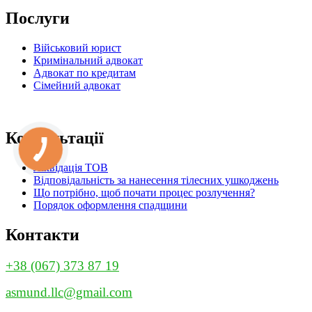
ISO
за
Послуги
записами
Військовий юрист
Кримінальний адвокат
Адвокат по кредитам
Сімейний адвокат
Консультації
Ліквідація ТОВ
Відповідальність за нанесення тілесних ушкоджень
Що потрібно, щоб почати процес розлучення?
Порядок оформлення спадщини
Контакти
+38 (067) 373 87 19
asmund.llc@gmail.com