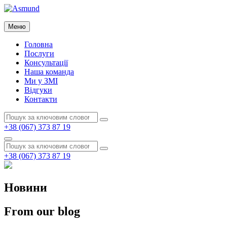
Перейти
до
Asmund
вмісту
Меню
Asmund
Головна
Послуги
Консультації
Наша команда
Ми у ЗМІ
Відгуки
Контакти
Пошук:
Пошук
+38 (067) 373 87 19
Пошук
Пошук:
Пошук
+38 (067) 373 87 19
Новини
From our blog