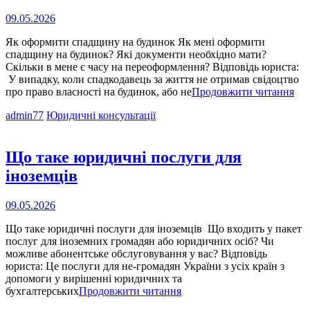
Опубліковано
09.05.2026
на
Як оформити спадщину на будинок Як мені оформити
спадщину на будинок? Які документи необхідно мати?
Скільки в мене є часу на переоформлення? Відповідь юриста:
У випадку, коли спадкодавець за життя не отримав свідоцтво
Як
про право власності на будинок, або не
Продовжити читання
оф
Cat
admin77
Юридичні консультації
сп
Links
на
буд
Що таке юридичні послуги для
іноземців
Опубліковано
09.05.2026
на
Що таке юридичні послуги для іноземців Що входить у пакет
послуг для іноземних громадян або юридичних осіб? Чи
можливе абонентське обслуговування у вас? Відповідь
юриста: Це послуги для не-громадян України з усіх країн з
допомоги у вирішенні юридичних та
Що
бухгалтерських
Продовжити читання
таке