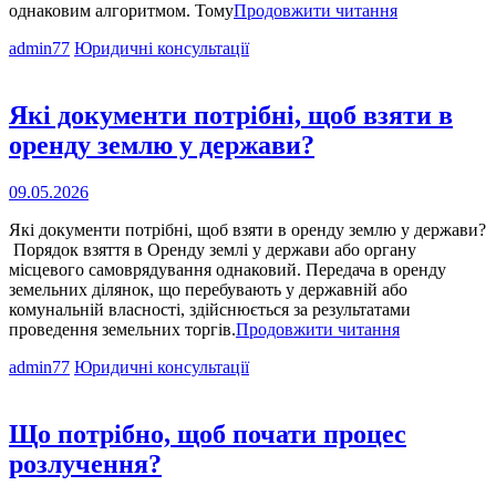
Які
однаковим алгоритмом. Тому
Продовжити читання
дії
Cat
admin77
Юридичні консультації
власника
Links
під
час
обшуку
Які документи потрібні, щоб взяти в
в
оренду землю у держави?
його
помешканні?
Опубліковано
09.05.2026
на
Які документи потрібні, щоб взяти в оренду землю у держави?
Порядок взяття в Оренду землі у держави або органу
місцевого самоврядування однаковий. Передача в оренду
земельних ділянок, що перебувають у державній або
комунальній власності, здійснюється за результатами
Які
проведення земельних торгів.
Продовжити читання
документи
Cat
admin77
Юридичні консультації
потрібні,
Links
щоб
взяти
в
Що потрібно, щоб почати процес
оренду
розлучення?
землю
у