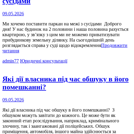
сусідами
Опубліковано
09.05.2026
на
Ми хочемо поставити паркан на межі з сусідами Доброго
дня! У нас будинок на 2 половини і наша половина рахується
квартирою, у зв’язку з цим ми не можемо приватизувати
прибудинкову земельну ділянку. На сьогоднішній день
розглядається справа у суді щодо відокремлення
Продовжити
Ми
читання
хочемо
Cat
admin77
Юридичні консультації
поставити
Links
паркан
на
межі
Які дії власника під час обшуку в його
з
помешканні?
сусідами
Опубліковано
09.05.2026
на
Які дії власника під час обшуку в його помешканні? З
обшуком можуть завітати до кожного. Це може бути як
законний етап розслідування, наприклад, кримінального
злочину, так і заангажовані дії поліцейських. Обшук
приміщення, автомобіля, іншого майна здійснюється за