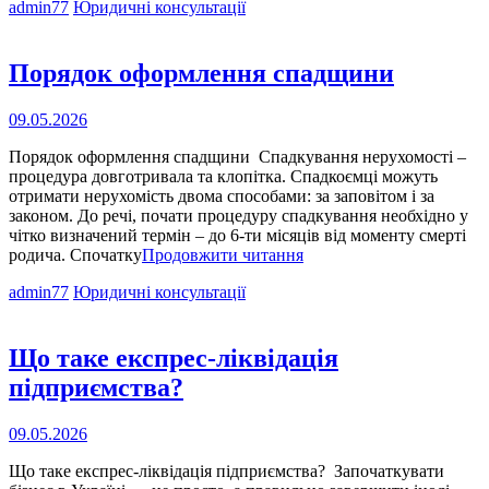
Cat
admin77
Юридичні консультації
юридичні
Links
послуги
для
іноземців
Порядок оформлення спадщини
Опубліковано
09.05.2026
на
Порядок оформлення спадщини Спадкування нерухомості –
процедура довготривала та клопітка. Спадкоємці можуть
отримати нерухомість двома способами: за заповітом і за
законом. До речі, почати процедуру спадкування необхідно у
чітко визначений термін – до 6-ти місяців від моменту смерті
Порядок
родича. Спочатку
Продовжити читання
оформлення
Cat
admin77
Юридичні консультації
спадщини
Links
Що таке експрес-ліквідація
підприємства?
Опубліковано
09.05.2026
на
Що таке експрес-ліквідація підприємства? Започаткувати