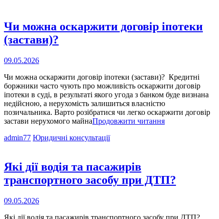
Чи можна оскаржити договір іпотеки
(застави)?
Опубліковано
09.05.2026
на
Чи можна оскаржити договір іпотеки (застави)? Кредитні
боржники часто чують про можливість оскаржити договір
іпотеки в суді, в результаті якого угода з банком буде визнана
недійсною, а нерухомість залишиться власністю
позичальника. Варто розібратися чи легко оскаржити договір
Чи
застави нерухомого майна
Продовжити читання
можна
Cat
admin77
Юридичні консультації
оскаржити
Links
договір
іпотеки
(застави)?
Які дії водія та пасажирів
транспортного засобу при ДТП?
Опубліковано
09.05.2026
на
Які дії водія та пасажирів транспортного засобу при ДТП?