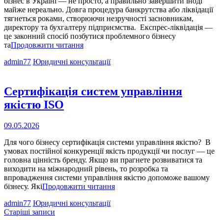
бізнес в Україні ― не просто, а правильно завершити іноді
майже нереально. Довга процедура банкрутства або ліквідації
тягнеться роками, створюючи незручності засновникам,
директору та бухгалтеру підприємства. Експрес-ліквідація ―
це законний спосіб позбутися проблемного бізнесу
Що
та
Продовжити читання
таке
Cat
admin77
Юридичні консультації
експрес-
Links
ліквідація
підприємства?
Сертифікація систем управління
якістю ISO
Опубліковано
09.05.2026
на
Для чого бізнесу сертифікація системи управління якістю? В
умовах постійної конкуренції якість продукції чи послуг ― це
головна цінність бренду. Якщо ви прагнете розвиватися та
виходити на міжнародний рівень, то розробка та
впровадження системи управління якістю допоможе вашому
Сертифікація
бізнесу. Які
Продовжити читання
систем
Cat
admin77
Юридичні консультації
управління
Навігація
Links
Старіші записи
якістю