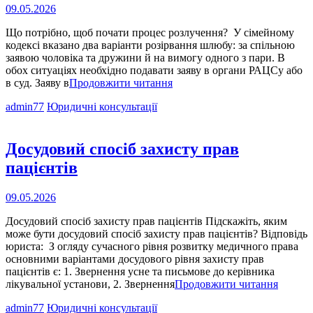
держави?
Опубліковано
09.05.2026
на
Що потрібно, щоб почати процес розлучення? У сімейному
кодексі вказано два варіанти розірвання шлюбу: за спільною
заявою чоловіка та дружини й на вимогу одного з пари. В
обох ситуаціях необхідно подавати заяву в органи РАЦСу або
Що
в суд. Заяву в
Продовжити читання
потрібно,
Cat
admin77
Юридичні консультації
щоб
Links
почати
процес
розлучення?
Досудовий спосіб захисту прав
пацієнтів
Опубліковано
09.05.2026
на
Досудовий спосіб захисту прав пацієнтів Підскажіть, яким
може бути досудовий спосіб захисту прав пацієнтів? Відповідь
юриста: З огляду сучасного рівня розвитку медичного права
основними варіантами досудового рівня захисту прав
пацієнтів є: 1. Звернення усне та письмове до керівника
Досудо
лікувальної установи, 2. Звернення
Продовжити читання
спосіб
Cat
admin77
Юридичні консультації
захист