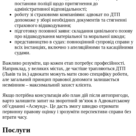
постанови поліції щодо притягнення до
адміністративної відповідальності;
роботу зі страховими компаніями: адвокат по ДТП
допоможе у зборі необхідних документів та стягненні
страхового відшкодування;
підготовку позовної заяви: складання цивільного позову
про відшкодування матеріальної та моральної шкоди;
представництво в судах: повноцінний супровід справи у
всіх інстанціях, включно з апеляційними та касаційними
судами.
Важливо розуміти, що кожен етап потребує професійності.
Наприклад, у великих містах, де частіше трапляються ДТП
(Львів та ін.) адвокати можуть мати свою специфіку роботи,
але загальний принцип правової допомоги залишається
незмінним – максимальний захист клієнта.
Якщо потрібна консультація або план дій після автопригоди,
варто залишити запит на зворотний зв’язок в Адвокатському
об’єднанні «Асмунд». Це дасть змогу швидко отримати
первинну правову оцінку і зрозуміти перспективи справи без
втрати часу.
Послуги