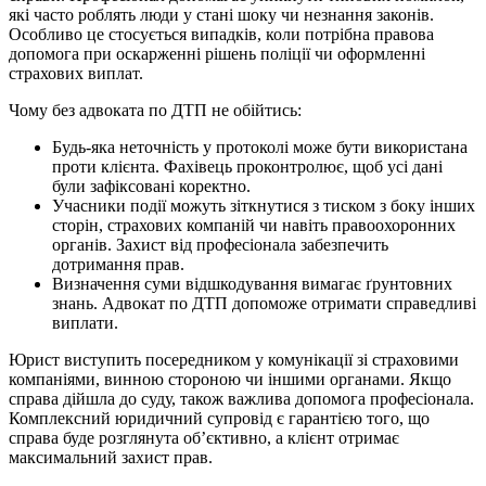
які часто роблять люди у стані шоку чи незнання законів.
Особливо це стосується випадків, коли потрібна правова
допомога при оскарженні рішень поліції чи оформленні
страхових виплат.
Чому без адвоката по ДТП не обійтись:
Будь-яка неточність у протоколі може бути використана
проти клієнта. Фахівець проконтролює, щоб усі дані
були зафіксовані коректно.
Учасники події можуть зіткнутися з тиском з боку інших
сторін, страхових компаній чи навіть правоохоронних
органів. Захист від професіонала забезпечить
дотримання прав.
Визначення суми відшкодування вимагає ґрунтовних
знань. Адвокат по ДТП допоможе отримати справедливі
виплати.
Юрист виступить посередником у комунікації зі страховими
компаніями, винною стороною чи іншими органами. Якщо
справа дійшла до суду, також важлива допомога професіонала.
Комплексний юридичний супровід є гарантією того, що
справа буде розглянута об’єктивно, а клієнт отримає
максимальний захист прав.