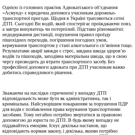
Однією із головних практик Адвокатського об’єднання
«Асмунд» є юридична допомога учасникам дорожньо-
транспортної пригоди. Щодня в Україні трапляються сотні
ДТП. Сьогодні Ви водій, який спостерігає проїжджаючи повз,
а завтра винуватець чи потерпілий. Підстави різноманітні:
недодержання дистанції, порушення правил проїзду
пішохідних переходів, погіршення погодних умов,
кермування транспортом у стані алкогольного сп’яніння тощо.
Результатами аварії завжди є стрес, завдана шкода здоров’ю
водіїв та пішоходів, заподіяна матеріальна шкода, що в свою
чергу призводить до втрати транспортного засобу. Без
професійної допомоги адвоката при ДТП учасникам важко
добитись справедливого рішення.
Зважаючи на наслідки спричинені у випадку ДТП
відповідальність може бути як адміністративна, так і
кримінальна. Найсуворішим покаранням за порушення ПДР
для водія є позбавлення права керування транспортними
засобами. Тому негайно потрібно звертатися за правовою
допомогою до юриста по ДТП. В будь якому випадку не
піддавайтесь емоціям. Існує декілька настанов, що
відповідають нормам закону, і декілька, якими потрібно