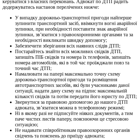
керуватися з власних переконань. Адвокат по ДТП радить
додержуватись настанов перелічених нижче:
У випадку дорожньо-транспортної пригоди найперше
зупинити транспортний засіб, ввімкнути вогні аварійної
зупинки, при необхідності поставити знак аварійної
зупинки, зв’язатися з правоохоронними органами та за
необхідності викликати швидку допомогу;
Забезпечити зберігання всіх наявних слідів ДТП;
Постарайтесь знайти всіх можливих свідків ДТП,
запишіть ПІБ свідків та номера їх телефонів, запишіть
номера автомобілів, які в той час проїжджали повз та
точний час ДТП;
Намалювати на папері максимально точну схему
дорожньо-транспортної пригоди та розміщення
автотранспортних засобів, які були учасниками даної
ситуації, надати дану схему на підпис максимальній
кількості свідків та потім передати його юристу по ДТП;
Звернутися за правовою допомогою до нашого ДТП
адвоката, зв’язатися можна в телефонному режимі;
Ні в якому разі не підписуйте ніяких документів, а тим
паче чистих листів паперу, пояснюючи це стресовою
ситуацією;
Не надавати співробітникам правоохоронних органів
свідчень та пояснень до приїзду адвоката;