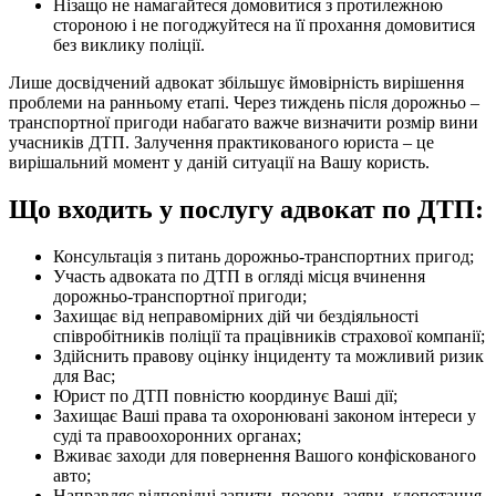
Нізащо не намагайтеся домовитися з протилежною
стороною і не погоджуйтеся на її прохання домовитися
без виклику поліції.
Лише досвідчений адвокат збільшує ймовірність вирішення
проблеми на ранньому етапі. Через тиждень після дорожньо –
транспортної пригоди набагато важче визначити розмір вини
учасників ДТП. Залучення практикованого юриста – це
вирішальний момент у даній ситуації на Вашу користь.
Що входить у послугу адвокат по ДТП:
Консультація з питань дорожньо-транспортних пригод;
Участь адвоката по ДТП в огляді місця вчинення
дорожньо-транспортної пригоди;
Захищає від неправомірних дій чи бездіяльності
співробітників поліції та працівників страхової компанії;
Здійснить правову оцінку інциденту та можливий ризик
для Вас;
Юрист по ДТП повністю координує Ваші дії;
Захищає Ваші права та охоронювані законом інтереси у
суді та правоохоронних органах;
Вживає заходи для повернення Вашого конфіскованого
авто;
Направляє відповідні запити, позови, заяви, клопотання