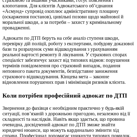
страховою та іншими учасниками, готує пояснення і
клопотання. Для клієнтів Адвокатського об’єднання
«Асмунд» супровід охоплює адміністративну площину
(оскарження постанов), цивільні позови щодо майнової й
моральної шкоди, а за потреби – захист у кримінальному
провадженні.
Адвокати по ДТП беруть на себе аналіз ступеня шкоди,
перевірку дій поліції, роботу з експертами, побудову доказової
бази та розрахунок суми відшкодування з урахуванням
реальної вартості ремонту й лікування. У страхових спорах
спеціаліст забезпечує захист від типових відмов: порушення
термінів повідомлення про страховий випадок, подання
неповного пакета документів, безпідставне заниження
страхового відшкодування. Кінцева мета – законне
відновлення порушених прав і мінімізація ризиків клієнта.
Коли потрібен професійний адвокат по ДТП
Звернення до фахівця є необхідним практично у будь-якій
ситуації, пов’язаній з дорожньою пригодою, незалежно від її
складності та наслідків. Навіть якщо здається, що провина
очевидна, досвідчений адвокат по ДТП зможе знайти
юридичні нюанси, що можуть кардинально змінити хід
справи. Професіонал допомагає уникнути типових помилок,