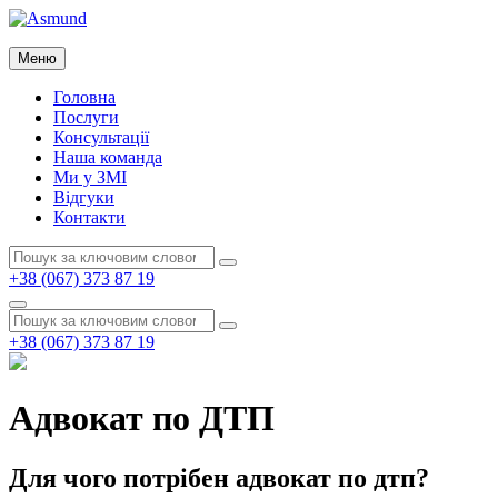
Перейти
до
Asmund
вмісту
Меню
Asmund
Головна
Послуги
Консультації
Наша команда
Ми у ЗМІ
Відгуки
Контакти
Пошук:
Пошук
+38 (067) 373 87 19
Пошук
Пошук:
Пошук
+38 (067) 373 87 19
Адвокат по ДТП
Для чого потрібен адвокат по дтп?