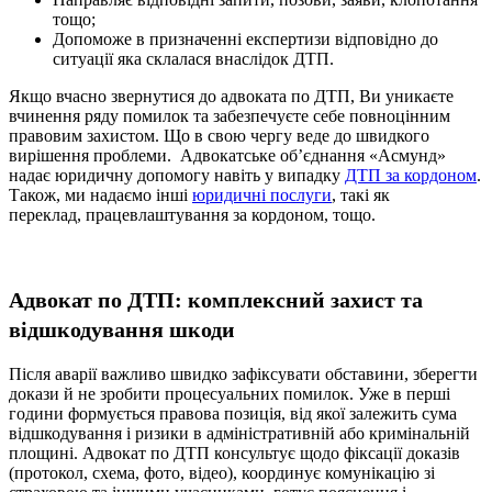
тощо;
Допоможе в призначенні експертизи відповідно до
ситуації яка склалася внаслідок ДТП.
Якщо вчасно звернутися до адвоката по ДТП, Ви уникаєте
вчинення ряду помилок та забезпечуєте себе повноцінним
правовим захистом. Що в свою чергу веде до швидкого
вирішення проблеми. Адвокатське об’єднання «Асмунд»
надає юридичну допомогу навіть у випадку
ДТП за кордоном
.
Також, ми надаємо інші
юридичні послуги
, такі як
переклад,
працевлаштування за кордоном
, тощо.
Адвокат по ДТП: комплексний захист та
відшкодування шкоди
Після аварії важливо швидко зафіксувати обставини, зберегти
докази й не зробити процесуальних помилок. Уже в перші
години формується правова позиція, від якої залежить сума
відшкодування і ризики в адміністративній або кримінальній
площині. Адвокат по ДТП консультує щодо фіксації доказів
(протокол, схема, фото, відео), координує комунікацію зі