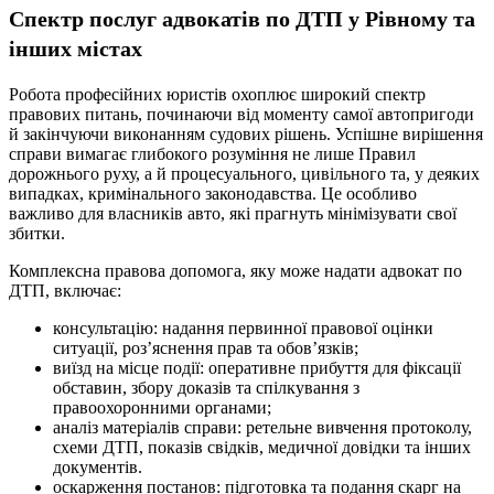
Спектр послуг адвокатів по ДТП у Рівному та
інших містах
Робота професійних юристів охоплює широкий спектр
правових питань, починаючи від моменту самої автопригоди
й закінчуючи виконанням судових рішень. Успішне вирішення
справи вимагає глибокого розуміння не лише Правил
дорожнього руху, а й процесуального, цивільного та, у деяких
випадках, кримінального законодавства. Це особливо
важливо для власників авто, які прагнуть мінімізувати свої
збитки.
Комплексна правова допомога, яку може надати адвокат по
ДТП, включає:
консультацію: надання первинної правової оцінки
ситуації, роз’яснення прав та обов’язків;
виїзд на місце події: оперативне прибуття для фіксації
обставин, збору доказів та спілкування з
правоохоронними органами;
аналіз матеріалів справи: ретельне вивчення протоколу,
схеми ДТП, показів свідків, медичної довідки та інших
документів.
оскарження постанов: підготовка та подання скарг на