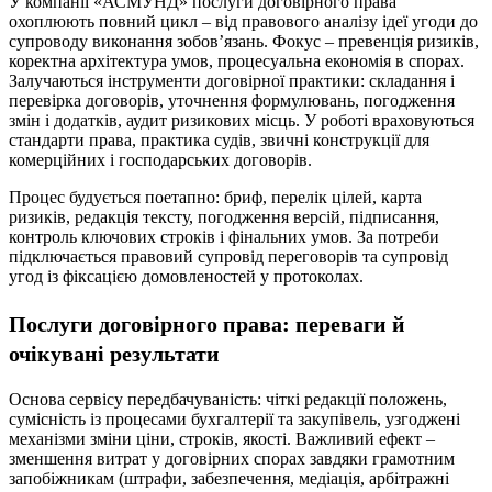
У компанії «АСМУНД» послуги договірного права
охоплюють повний цикл – від правового аналізу ідеї угоди до
супроводу виконання зобов’язань. Фокус – превенція ризиків,
коректна архітектура умов, процесуальна економія в спорах.
Залучаються інструменти договірної практики: складання і
перевірка договорів, уточнення формулювань, погодження
змін і додатків, аудит ризикових місць. У роботі враховуються
стандарти права, практика судів, звичні конструкції для
комерційних і господарських договорів.
Процес будується поетапно: бриф, перелік цілей, карта
ризиків, редакція тексту, погодження версій, підписання,
контроль ключових строків і фінальних умов. За потреби
підключається правовий супровід переговорів та супровід
угод із фіксацією домовленостей у протоколах.
Послуги договірного права: переваги й
очікувані результати
Основа сервісу передбачуваність: чіткі редакції положень,
сумісність із процесами бухгалтерії та закупівель, узгоджені
механізми зміни ціни, строків, якості. Важливий ефект –
зменшення витрат у договірних спорах завдяки грамотним
запобіжникам (штрафи, забезпечення, медіація, арбітражні