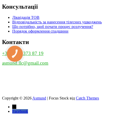
Консультації
Ліквідація ТОВ
Відповідальність за нанесення тілесних ушкоджень
Що потрібно, щоб почати процес розлучення?
Порядок оформлення спадщини
Контакти
+38 (067) 373 87 19
КНОПКА
ЗВ'ЯЗКУ
asmund.llc@gmail.com
Copyright © 2026
Asmund
|
Focus Stock від
Catch Themes
→
Facebook