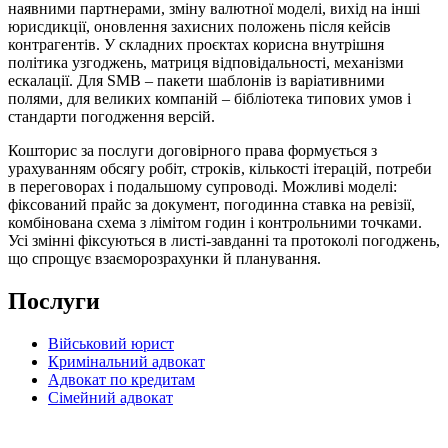
наявними партнерами, зміну валютної моделі, вихід на інші
юрисдикції, оновлення захисних положень після кейсів
контрагентів. У складних проєктах корисна внутрішня
політика узгоджень, матриця відповідальності, механізми
ескалації. Для SMB – пакети шаблонів із варіативними
полями, для великих компаній – бібліотека типових умов і
стандарти погодження версій.
Кошторис за послуги договірного права формується з
урахуванням обсягу робіт, строків, кількості ітерацій, потреби
в переговорах і подальшому супроводі. Можливі моделі:
фіксований прайс за документ, погодинна ставка на ревізії,
комбінована схема з лімітом годин і контрольними точками.
Усі змінні фіксуються в листі-завданні та протоколі погоджень,
що спрощує взаєморозрахунки й планування.
Послуги
Військовий юрист
Кримінальний адвокат
Адвокат по кредитам
Сімейний адвокат