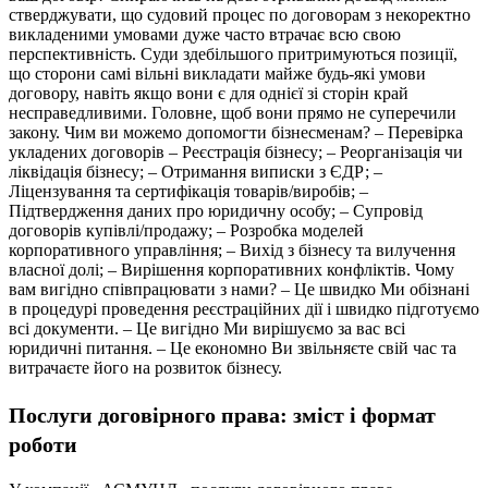
стверджувати, що
судовий процес по договорам з некоректно
викладеними умовами дуже часто втрачає всю свою
перспективність
. Суди здебільшого притримуються позиції,
що сторони самі вільні викладати майже будь-які умови
договору, навіть якщо вони є для однієї зі сторін край
несправедливими. Головне, щоб вони прямо не суперечили
закону.
Чим ви можемо допомогти бізнесменам?
– Перевірка
укладених договорів – Реєстрація бізнесу; – Реорганізація чи
ліквідація бізнесу; – Отримання виписки з ЄДР; –
Ліцензування та сертифікація товарів/виробів; –
Підтвердження даних про юридичну особу; – Супровід
договорів купівлі/продажу; – Розробка моделей
корпоративного управління; – Вихід з бізнесу та вилучення
власної долі; – Вирішення корпоративних конфліктів.
Чому
вам вигідно співпрацювати з нами?
– Це швидко
Ми обізнані
в процедурі проведення реєстраційних дії і швидко підготуємо
всі документи.
– Це вигідно
Ми вирішуємо за вас всі
юридичні питання.
– Це економно
Ви звільняєте свій час та
витрачаєте його на розвиток бізнесу.
Послуги договірного права: зміст і формат
роботи