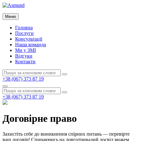
Перейти
до
Asmund
вмісту
Меню
Asmund
Головна
Послуги
Консультації
Наша команда
Ми у ЗМІ
Відгуки
Контакти
Пошук:
Пошук
+38 (067) 373 87 19
Пошук
Пошук:
Пошук
+38 (067) 373 87 19
Договірне право
Захистіть себе до виникнення спірних питань — перевірте
ваш договір!
Спираючись на довготривалий досвід можем