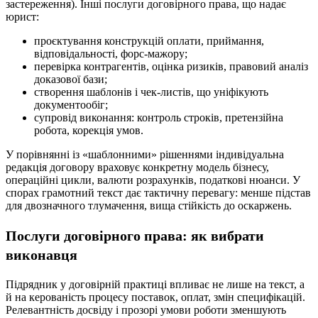
застереження). Інші послуги договірного права, що надає
юрист:
проєктування конструкцій оплати, приймання,
відповідальності, форс-мажору;
перевірка контрагентів, оцінка ризиків, правовий аналіз
доказової бази;
створення шаблонів і чек-листів, що уніфікують
документообіг;
супровід виконання: контроль строків, претензійна
робота, корекція умов.
У порівнянні із «шаблонними» рішеннями індивідуальна
редакція договору враховує конкретну модель бізнесу,
операційні цикли, валюти розрахунків, податкові нюанси. У
спорах грамотний текст дає тактичну перевагу: менше підстав
для двозначного тлумачення, вища стійкість до оскаржень.
Послуги договірного права: як вибрати
виконавця
Підрядник у договірній практиці впливає не лише на текст, а
й на керованість процесу поставок, оплат, змін специфікацій.
Релевантність досвіду і прозорі умови роботи зменшують