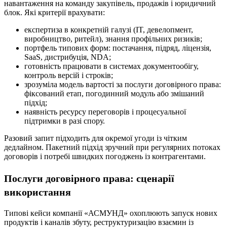
навантаження на команду закупівель, продажів і юридичний
блок. Які критерії врахувати:
експертиза в конкретній галузі (IT, девелопмент,
виробництво, ритейл), знання профільних ризиків;
портфель типових форм: постачання, підряд, ліцензія,
SaaS, дистрибуція, NDA;
готовність працювати в системах документообігу,
контроль версій і строків;
зрозуміла модель вартості за послуги договірного права:
фіксований етап, погодинний модуль або змішаний
підхід;
наявність ресурсу переговорів і процесуальної
підтримки в разі спору.
Разовий запит підходить для окремої угоди із чітким
дедлайном. Пакетний підхід зручний при регулярних потоках
договорів і потребі швидких погоджень із контрагентами.
Послуги договірного права: сценарії
використання
Типові кейси компанії «АСМУНД» охоплюють запуск нових
продуктів і каналів збуту, реструктуризацію взаємин із