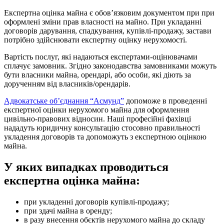
Експертна оцінка майна є обов’язковим документом при при
оформлені зміни прав власності на майно. При укладанні
договорів дарування, спадкування, купівлі-продажу, застави
потрібно здійснювати експертну оцінку нерухомості.
Вартість послуг, які надаються експертами-оцінювачами
сплачує замовник. Згідно законодавства замовниками можуть
бути власники майна, орендарі, або особи, які діють за
дорученням від власників/орендарів.
Адвокатське об’єднання “Асмунд”
допоможе в проведенні
експертної оцінки нерухомого майна для оформлення
цивільно-правових відносин. Наші професійні фахівці
нададуть юридичну консультацію стосовно правильності
укладення договорів та допоможуть з експертною оцінкою
майна.
У яких випадках проводиться
експертна оцінка майна:
при укладенні договорів купівлі-продажу;
при здачі майна в оренду;
в разу внесення обєктів нерухомого майна до складу