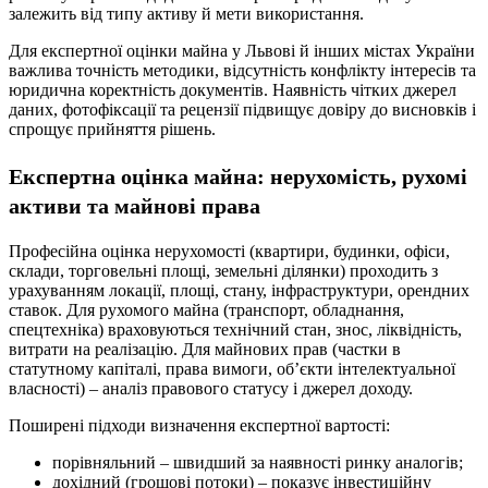
залежить від типу активу й мети використання.
Для експертної оцінки майна у Львові й інших містах України
важлива точність методики, відсутність конфлікту інтересів та
юридична коректність документів. Наявність чітких джерел
даних, фотофіксації та рецензії підвищує довіру до висновків і
спрощує прийняття рішень.
Експертна оцінка майна: нерухомість, рухомі
активи та майнові права
Професійна оцінка нерухомості (квартири, будинки, офіси,
склади, торговельні площі, земельні ділянки) проходить з
урахуванням локації, площі, стану, інфраструктури, орендних
ставок. Для рухомого майна (транспорт, обладнання,
спецтехніка) враховуються технічний стан, знос, ліквідність,
витрати на реалізацію. Для майнових прав (частки в
статутному капіталі, права вимоги, об’єкти інтелектуальної
власності) – аналіз правового статусу і джерел доходу.
Поширені підходи визначення експертної вартості:
порівняльний – швидший за наявності ринку аналогів;
дохідний (грошові потоки) – показує інвестиційну