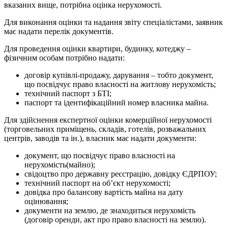
вказаних вище, потрібна оцінка нерухомості.
Для виконання оцінки та надання звіту спеціалістами, заявник
має надати перелік документів.
Для проведення оцінки квартири, будинку, котеджу –
фізичним особам потрібно надати:
договір купівлі-продажу, дарування – тобто документ,
що посвідчує право власності на житлову нерухомість;
технічний паспорт з БТІ;
паспорт та ідентифікаційний номер власника майна.
Для здійснення експертної оцінки комерційної нерухомості
(торговельних приміщень, складів, готелів, розважальних
центрів, заводів та ін.), власник має надати документи:
документ, що посвідчує право власності на
нерухомість(майно);
свідоцтво про державну реєстрацію, довідку ЄДРПОУ;
технічний паспорт на об’єкт нерухомості;
довідка про балансову вартість майна на дату
оцінювання;
документи на землю, де знаходиться нерухомість
(договір оренди, акт про право власності на землю).