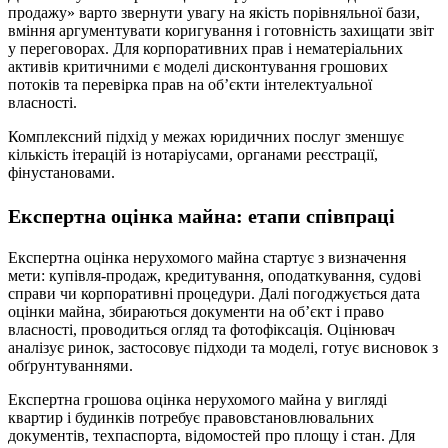
продажу» варто звернути увагу на якість порівняльної бази,
вміння аргументувати коригування і готовність захищати звіт
у переговорах. Для корпоративних прав і нематеріальних
активів критичними є моделі дисконтування грошових
потоків та перевірка прав на об’єкти інтелектуальної
власності.
Комплексний підхід у межах юридичних послуг зменшує
кількість ітерацій із нотаріусами, органами реєстрації,
фінустановами.
Експертна оцінка майна: етапи співпраці
Експертна оцінка нерухомого майна стартує з визначення
мети: купівля-продаж, кредитування, оподаткування, судові
справи чи корпоративні процедури. Далі погоджується дата
оцінки майна, збираються документи на об’єкт і право
власності, проводиться огляд та фотофіксація. Оцінювач
аналізує ринок, застосовує підходи та моделі, готує висновок з
обґрунтуваннями.
Експертна грошова оцінка нерухомого майна у вигляді
квартир і будинків потребує правовстановлювальних
документів, техпаспорта, відомостей про площу і стан. Для