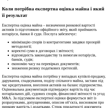
Коли потрібна експертна оцінка майна і який
її результат
Експертна оцінка майна – визначення ринкової вартості
активів із підготовкою офіційного звіту, який приймають
нотаріуси, банки й суди. Послуга забезпечує:
мінімізацію спорів із контрагентами завдяки прозорій
методології;
коректні суми в договорах і звітності;
відповідність законодавству та вимогам нотаріусів,
банків, судів;
економію часу на перевірках документів;
зниження ризику податкових претензій.
Експертна оцінка майна потрібна у випадках купівлі-продажу,
дарування, спадкування, поділу спільного майна, застави під
час кредитування, внесення активів на баланс підприємства.
Оцінювальна документація підтверджує вартість під час
нотаріальних дій, судових спорів, фінансової звітності та угод
M&A. За підсумком експертної оцінки формується звіт із
розрахунками, допущеннями, описом об’єкта, висновком про
ринкову вартість і додатками. Строк придатності документа