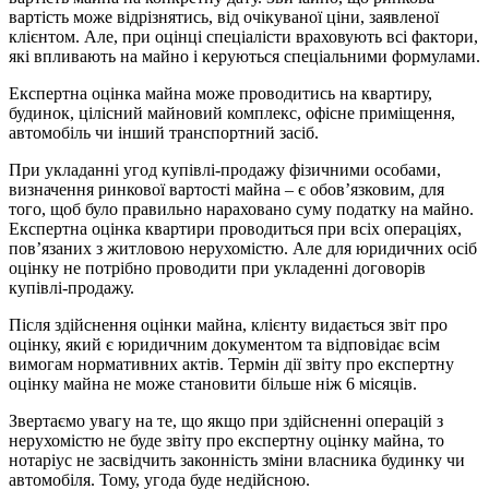
вартість може відрізнятись, від очікуваної ціни, заявленої
клієнтом. Але, при оцінці спеціалісти враховують всі фактори,
які впливають на майно і керуються спеціальними формулами.
Експертна оцінка майна може проводитись на квартиру,
будинок, цілісний майновий комплекс, офісне приміщення,
автомобіль чи інший транспортний засіб.
При укладанні угод купівлі-продажу фізичними особами,
визначення ринкової вартості майна – є обов’язковим, для
того, щоб було правильно нараховано суму податку на майно.
Експертна оцінка квартири проводиться при всіх операціях,
пов’язаних з житловою нерухомістю. Але для юридичних осіб
оцінку не потрібно проводити при укладенні договорів
купівлі-продажу.
Після здійснення оцінки майна, клієнту видається звіт про
оцінку, який є юридичним документом та відповідає всім
вимогам нормативних актів. Термін дії звіту про експертну
оцінку майна не може становити більше ніж 6 місяців.
Звертаємо увагу на те, що якщо при здійсненні операцій з
нерухомістю не буде звіту про експертну оцінку майна, то
нотаріус не засвідчить законність зміни власника будинку чи
автомобіля. Тому, угода буде недійсною.