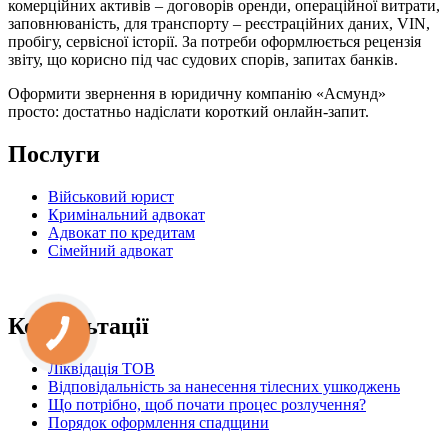
комерційних активів – договорів оренди, операційної витрати,
заповнюваність, для транспорту – реєстраційних даних, VIN,
пробігу, сервісної історії. За потреби оформлюється рецензія
звіту, що корисно під час судових спорів, запитах банків.
Оформити звернення в юридичну компанію «Асмунд»
просто: достатньо надіслати короткий онлайн-запит.
Послуги
Військовий юрист
Кримінальний адвокат
Адвокат по кредитам
Сімейний адвокат
Консультації
Ліквідація ТОВ
Відповідальність за нанесення тілесних ушкоджень
Що потрібно, щоб почати процес розлучення?
Порядок оформлення спадщини