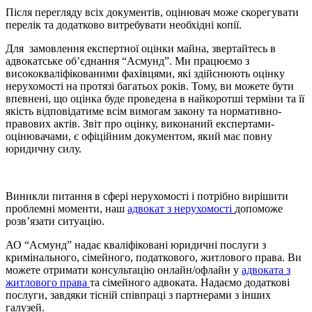
Після перегляду всіх документів, оцінювач може скорегувати
перелік та додатково витребувати необхідні копії.
Для замовлення експертної оцінки майна, звертайтесь в
адвокатське об’єднання “Асмунд”. Ми працюємо з
висококваліфікованими фахівцями, які здійснюють оцінку
нерухомості на протязі багатьох років. Тому, ви можете бути
впевнені, що оцінка буде проведена в найкоротші терміни та її
якість відповідатиме всім вимогам закону та нормативно-
правових актів. Звіт про оцінку, виконаний експертами-
оцінювачами, є офіційним документом, який має повну
юридичну силу.
Виникли питання в сфері нерухомості і потрібно вирішити
проблемні моменти, наш
адвокат з нерухомості
допоможе
розв’язати ситуацію.
АО “Асмунд” надає кваліфіковані юридичні послуги з
кримінального, сімейного, податкового, житлового права. Ви
можете отримати консультацію онлайн/офлайн у
адвоката з
житлового права
та сімейного адвоката. Надаємо додаткові
послуги, завдяки тісній співпраці з партнерами з інших
галузей.