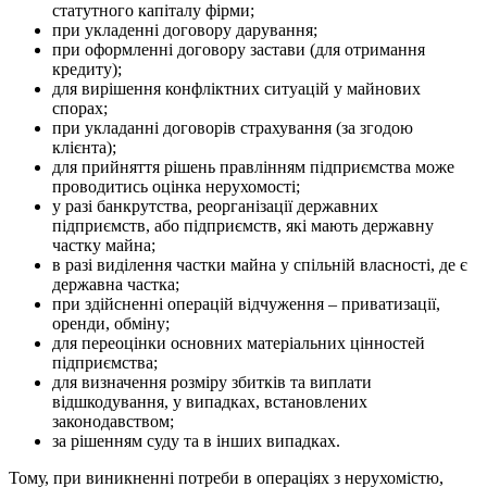
статутного капіталу фірми;
при укладенні договору дарування;
при оформленні договору застави (для отримання
кредиту);
для вирішення конфліктних ситуацій у майнових
спорах;
при укладанні договорів страхування (за згодою
клієнта);
для прийняття рішень правлінням підприємства може
проводитись оцінка нерухомості;
у разі банкрутства, реорганізації державних
підприємств, або підприємств, які мають державну
частку майна;
в разі виділення частки майна у спільній власності, де є
державна частка;
при здійсненні операцій відчуження – приватизації,
оренди, обміну;
для переоцінки основних матеріальних цінностей
підприємства;
для визначення розміру збитків та виплати
відшкодування, у випадках, встановлених
законодавством;
за рішенням суду та в інших випадках.
Тому, при виникненні потреби в операціях з нерухомістю,