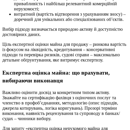
привабливість і найбільш релевантний комерційній
нерухомості;
витратний (вартість відтворення з урахуванням зносу) –
доречний для унікальних або спеціалізованих об’єктів.
Вибір підходу визначається природою активу й доступністю
достовірних даних.
Ціль експертної оцінки майна для продажу – ринкова вартість
із фокусом на ліквідність, кредитування – консервативні
підходи та перевірка ризиків, судові справи – максимально
детальне обґрунтування, яке витримує експертизу.
Експертна оцінка майна: що врахувати,
вибираючи виконавця
Важливо оцінити досвід за конкретним типом активу.
Зважайте на сертифікацію фахівця з оціночних послуг та
членство в профоб’єднаннях, методологію (опис підходів,
джерела котирувань, логіка коригувань). Прозорі терміни
виконання, наявність рецензування та супроводу в банках/
судах – чинники вибору.
Для запиту «експертна оцінка нерухомого майна для