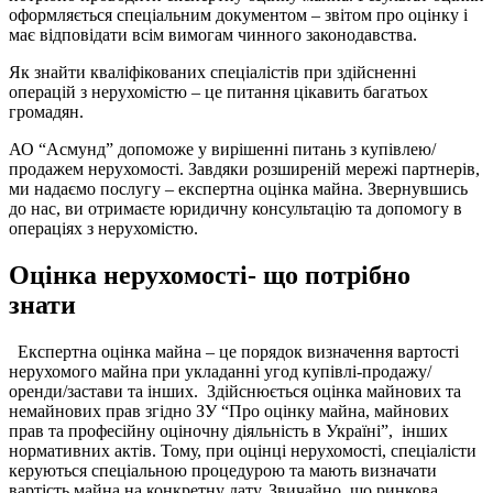
оформляється спеціальним документом – звітом про оцінку і
має відповідати всім вимогам чинного законодавства.
Як знайти кваліфікованих спеціалістів при здійсненні
операцій з нерухомістю – це питання цікавить багатьох
громадян.
АО “Асмунд” допоможе у вирішенні питань з купівлею/
продажем нерухомості. Завдяки розширеній мережі партнерів,
ми надаємо послугу – експертна оцінка майна. Звернувшись
до нас, ви отримаєте юридичну консультацію та допомогу в
операціях з нерухомістю.
Оцінка нерухомості- що потрібно
знати
Експертна оцінка майна – це порядок визначення вартості
нерухомого майна при укладанні угод купівлі-продажу/
оренди/застави та інших. Здійснюється оцінка майнових та
немайнових прав згідно ЗУ “Про оцінку майна, майнових
прав та професійну оціночну діяльність в Україні”, інших
нормативних актів. Тому, при оцінці нерухомості, спеціалісти
керуються спеціальною процедурою та мають визначати
вартість майна на конкретну дату. Звичайно, що ринкова