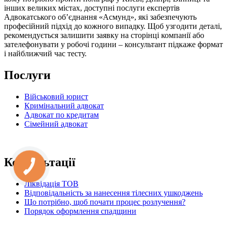
інших великих містах, доступні послуги експертів
Адвокатського об’єднання «Асмунд», які забезпечують
професійний підхід до кожного випадку. Щоб узгодити деталі,
рекомендується залишити заявку на сторінці компанії або
зателефонувати у робочі години – консультант підкаже формат
і найближчий час тесту.
Послуги
Військовий юрист
Кримінальний адвокат
Адвокат по кредитам
Сімейний адвокат
Консультації
Ліквідація ТОВ
Відповідальність за нанесення тілесних ушкоджень
Що потрібно, щоб почати процес розлучення?
Порядок оформлення спадщини