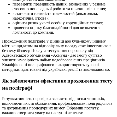
перевірити правдивість даних, зазначених у резюме,
стосовно попередньої роботи та причин звільнення;
встановити наявність залежностей (алкогольна,
наркотична, ігрова);
оцінити ризик участі особи у корупційних схемах;
провести оцінку благонадійності для визначення
лояльності до компанії.
Проходження поліграфа у Вінниці або будь-якому іншому
місті кандидатом на відповідальну посаду стає інвестицією в
безпеку бізнесу. Послуга тестування персоналу від
Адвокатського об’єднання «Асмунд» дає змогу суттєво
знизити ймовірність найму недобросовісних працівників.
Кваліфіковані поліграфологи використовують сучасні
методики, адаптовані під українські реалії та законодавство.
Як забезпечити ефективне проходження тесту
на поліграфі
Результативність перевірки залежить від низки чинників,
включаючи якість обладнання, професіоналізм поліграфолога
та дотримання процедурних вимог. Обравши послугу,
важливо звертати увагу на наступні аспекти: