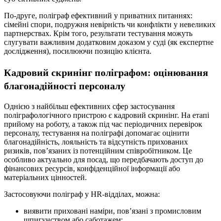
По-друге, поліграф ефективний у приватних питаннях:
сімейні спори, подружня невірність чи конфлікти у невеликих
партнерствах. Крім того, результати тестування можуть
слугувати важливим додатковим доказом у суді (як експертне
дослідження), посилюючи позицію клієнта.
Кадровий скринінг поліграфом: оцінювання
благонадійності персоналу
Однією з найбільш ефективних сфер застосування
поліграфологічного пристрою є кадровий скринінг. На етапі
прийому на роботу, а також під час періодичних перевірок
персоналу, тестування на поліграфі допомагає оцінити
благонадійність, лояльність та відсутність прихованих
ризиків, пов’язаних із потенційним співробітником. Це
особливо актуально для посад, що передбачають доступ до
фінансових ресурсів, конфіденційної інформації або
матеріальних цінностей.
Застосовуючи поліграф у HR-відділах, можна:
виявити приховані наміри, пов’язані з промисловим
шпигунством або саботажем;