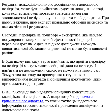
Результат психофізіологічного дослідження з допомогою
поліграфа, може бути прийнятим судом як доказ, лише тоді,
коли експертиза була проведена за всіма вимогами
законодавства і не було порушено прав та свобод людини. При
цьому важливо, щоб експерт правильно оформив висновок та
вказав чітко всі результати.
Сьогодні, перевірка на поліграфі – експертиза, яка набуває
популярності завдяки високій ефективності і процесі
перевірки доказів. Адже, в під час дослідження можуть
виявитися нові обставини справи, які не могли бути виявлені
раніше.
В будь-якому випадку, варто пам’ятати, що пройти перевірку
на поліграфі можуть лише особи, які дали на це згоду. І
нав’язати це дослідження силою не можна ні в якому разі.
Тому, заява на згоду на проведення тестування із
використанням поліграфа є юридичним документом, який
прикладається до справи.
В АО “Асмунд” вам нададуть юридичну консультацію
кваліфіковані спеціалісти. А якщо потрібна
допомога
кримінального адвоката
, то такий фахівець надасть всю
інформацію стосовно законності проведення дослідження з
допомогою поліграфа.