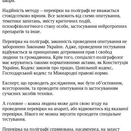
шкіри.
Надійність методу – перевірки на поліграфі не вважається
стовідсотково вірним. Все залежить від схеми опитування,
тематики запитань, змісту критичних подій,
психофізіологічного стану особи, застосування нейротропних
препаратів та інше.
Перевірка на поліграфі, законність проведення опитування не
заборонено Законами України. Адже, проведення тестування
відбувається за принципами дотримання прав і свобод
людини та громадянина. Крім того, спеціаліст-поліграфолог
має керуватись такими нормативними актами, як Конституція
України, Кодекс законів про працю, Цивільний кодекс,
Господарський кодекс та Міжнародні правові норми.
Експерт, що проводить дослідження, має бути об’єктивним,
всестороннім, та проводити опитування із застосуванням
сучасних засобів техніки.
А головне – кожна людина може дати свою згоду на
проведення перевірки на апараті, або відмовитись від вказаної
перевірки. Нікого не можна змусити проходити спеціальне
тестування.
Перевірка на поліграфі спрямована, насамперед, на захист