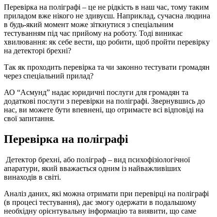
Перевірка на поліграфі – це не рідкість в наш час, тому таким
приладом вже нікого не здивуєш. Наприклад, сучасна людина
в будь-який момент може зіткнутися з спеціальним
тестуванням під час прийому на роботу. Тоді виникає
хвилювання: як себе вести, що робити, щоб пройти перевірку
на детекторі брехні?
Так як проходить перевірка та чи законно тестувати громадян
через спеціальний прилад?
АО “Асмунд” надає юридичні послуги для громадян та
додаткові послуги з перевірки на поліграфі. Звернувшись до
нас, ви можете бути впевнені, що отримаєте всі відповіді на
свої запитання.
Перевірка на поліграфі
Детектор брехні, або поліграф – вид психофізіологічної
апаратури, який вважається одним із найважливіших
винаходів в світі.
Аналіз даних, які можна отримати при перевірці на поліграфі
(в процесі тестування), дає змогу одержати в подальшому
необхідну орієнтувальну інформацію та виявити, що саме