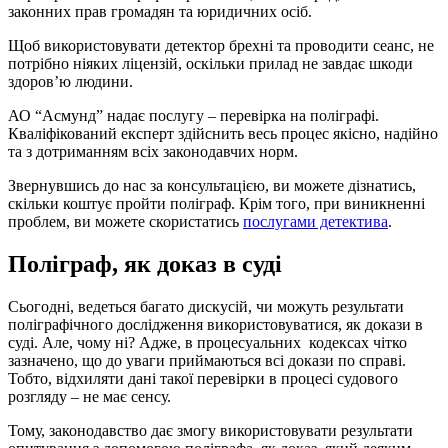
законних прав громадян та юридичних осіб.
Щоб використовувати детектор брехні та проводити сеанс, не
потрібно ніяких ліцензій, оскільки прилад не завдає шкоди
здоров’ю людини.
АО “Асмунд” надає послугу – перевірка на поліграфі.
Кваліфікований експерт здійснить весь процес якісно, надійно
та з дотриманням всіх законодавчих норм.
Звернувшись до нас за консультацією, ви можете дізнатись,
скільки коштує пройти поліграф. Крім того, при виникненні
проблем, ви можете скористатись
послугами детектива
.
Поліграф, як доказ в суді
Сьогодні, ведеться багато дискусій, чи можуть результати
поліграфічного дослідження використовуватися, як докази в
суді. Але, чому ні? Адже, в процесуальних кодексах чітко
зазначено, що до уваги приймаються всі докази по справі.
Тобто, відхиляти дані такої перевірки в процесі судового
розгляду – не має сенсу.
Тому, законодавство дає змогу використовувати результати