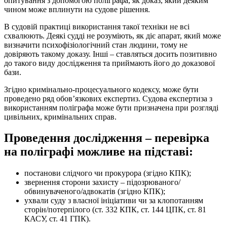
опитування з допомогою поліграфа, як доказ, який деяким
чином може вплинути на судове рішення.
В судовій практиці використання такої техніки не всі
схвалюють. Деякі судді не розуміють, як діє апарат, який може
визначити психофізіологічний стан людини, тому не
довіряють такому доказу. Інші – ставляться досить позитивно
до такого виду дослідження та приймають його до доказової
бази.
Згідно кримінально-процесуального кодексу, може бути
проведено ряд обов’язкових експертиз. Судова експертиза з
використанням поліграфа може бути призначена при розгляді
цивільних, кримінальних справ.
Проведення дослідження – перевірка
на поліграфі можливе на підставі:
постанови слідчого чи прокурора (згідно КПК);
звернення сторони захисту – підозрюваного/
обвинуваченого/адвокатів (згідно КПК);
ухвали суду з власної ініціативи чи за клопотанням
сторін/потерпілого (ст. 332 КПК, ст. 144 ЦПК, ст. 81
КАСУ, ст. 41 ГПК).