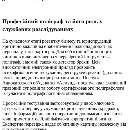
Професійний поліграф та його роль у
службових розслідуваннях
На сучасному етапі розвитку бізнесу та юриспруденції
критично важливим є забезпечення благонадійності як
персоналу, так і партнерів. Для об’єктивної оцінки цих
чинників використовується перевірений інструмент –
поліграф, відомий також як детектор брехні. Цей
високоточний електронний прилад проводить
психофізіологічне тестування, реєструючи реакції (дихання,
пульс, провідність шкіри) на запитання. Послуга
Адвокатського об’єднання «Асмунд» поєднує кваліфікований
правовий супровід та роботу сертифікованого поліграфолога
із сучасним поліграфологічним обладнанням.
Професійне тестування застосовується у двох ключових
сферах. По-перше, у службових розслідуваннях (крадіжки,
витік інформації), де воно оперативно допомагає визначити
коло причетних осіб, мінімізуючи корпоративні ризики.
Експертна перевірка надає об’єктивну картину, незалежну від
суб’єктивних суджень.