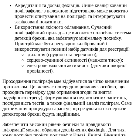
Акредитація та досвід фахівців. Лише кваліфікований
поліграфолог з належною підготовкою може коректно
провести опитування на поліграфі та інтерпретувати
зафіксовані показники.
Використання якісного обладнання. Сучасний
поліграфічний прилад – це високотехнологічна система
детекції брехні, яка забезпечує мінімальну похибку.
Пристрій має бути регулярно калібрований і
використовувати повний набір датчиків для реєстрації:
дихання (грудного та черевного);
серцево-судинної активності (манжета тиску);
електродермальної активності (датчики шкірної
провідності).
Проходження поліграфа має відбуватися за чітко визначеним
протоколом. Це включає попередню розмову з особою, що
проходить перевірку (для отримання згоди та зняття
надмірного стресу), формулювання недвозначних запитань,
послідовність тестів, а також фінальний аналіз поліграм. Саме
дотримання процедури гарантує, що результати експертизи
детектором брехні будуть надійними.
Забезпечити високий рівень безпеки та правдивості
інформації можна, обравши досвідчених фахівців. Для тих,
кому потрібно пройти поліграф у Києві, Дніпрі, Вінниці та