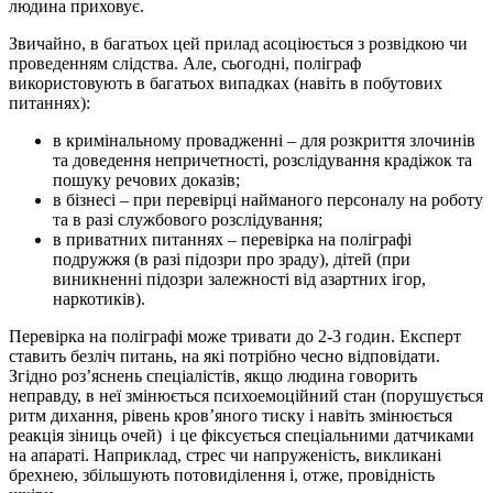
людина приховує.
Звичайно, в багатьох цей прилад асоціюється з розвідкою чи
проведенням слідства. Але, сьогодні, поліграф
використовують в багатьох випадках (навіть в побутових
питаннях):
в кримінальному провадженні – для розкриття злочинів
та доведення непричетності, розслідування крадіжок та
пошуку речових доказів;
в бізнесі – при перевірці найманого персоналу на роботу
та в разі службового розслідування;
в приватних питаннях – перевірка на поліграфі
подружжя (в разі підозри про зраду), дітей (при
виникненні підозри залежності від азартних ігор,
наркотиків).
Перевірка на поліграфі може тривати до 2-3 годин. Експерт
ставить безліч питань, на які потрібно чесно відповідати.
Згідно роз’яснень спеціалістів, якщо людина говорить
неправду, в неї змінюється психоемоційний стан (порушується
ритм дихання, рівень кров’яного тиску і навіть змінюється
реакція зіниць очей) і це фіксується спеціальними датчиками
на апараті. Наприклад, стрес чи напруженість, викликані
брехнею, збільшують потовиділення і, отже, провідність