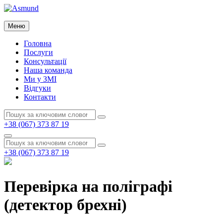
Перейти
до
Asmund
вмісту
Меню
Asmund
Головна
Послуги
Консультації
Наша команда
Ми у ЗМІ
Відгуки
Контакти
Пошук:
Пошук
+38 (067) 373 87 19
Пошук
Пошук:
Пошук
+38 (067) 373 87 19
Перевірка на поліграфі
(детектор брехні)