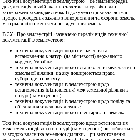
Технічна документація із землеустрою – це землевпорядна
документація, в якій вказано текстові та графічні дані,
затверджені законодавством. В документації визначається
процес проведення заходів з використання та охорони земель,
матеріали обстеження чи розвідування земель.
В ЗУ «Про землеустрій» зазначено перелік видів технічної
документації із землеустрою:
технічна документація щодо визначення та
встановлення в натурі (на місцевості) державного
кордону України;
технічна документація щодо встановлення меж частини
земельної ділянки, на яку поширюються права
суборенди, сервітуту;
технічна документація із землеустрою щодо
встановлення (відновлення) меж земельної ділянки в
натурі (на місцевості);
технічна документація із землеустрою щодо поділу та
об’єднання земельних ділянок;
технічна документація щодо інвентаризації земель.
Технічна документація із землеустрою щодо встановлення
меж земельної ділянки в натурі (на місцевості) розробляється
за згодою власника земельної ділянки. При виготовленні
документів, встановлюються межі ділянки, визначаються