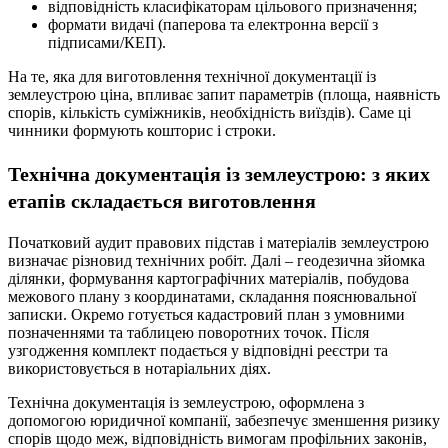
відповідність класифікаторам цільового призначення;
формати видачі (паперова та електронна версії з
підписами/КЕП).
На те, яка для виготовлення технічної документації із
землеустрою ціна, впливає запит параметрів (площа, наявність
спорів, кількість суміжників, необхідність виїздів). Саме ці
чинники формують кошторис і строки.
Технічна документація із землеустрою: з яких
етапів складається виготовлення
Початковий аудит правових підстав і матеріалів землеустрою
визначає різновид технічних робіт. Далі – геодезична зйомка
ділянки, формування картографічних матеріалів, побудова
межового плану з координатами, складання пояснювальної
записки. Окремо готується кадастровий план з умовними
позначеннями та таблицею поворотних точок. Після
узгодження комплект подається у відповідні реєстри та
використовується в нотаріальних діях.
Технічна документація із землеустрою, оформлена з
допомогою юридичної компанії, забезпечує зменшення ризику
спорів щодо меж, відповідність вимогам профільних законів,