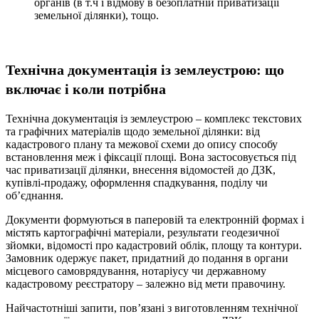
органів (в т.ч і відмову в безоплатній приватизації
земельної ділянки), тощо.
Технічна документація із землеустрою: що
включає і коли потрібна
Технічна документація із землеустрою – комплекс текстових
та графічних матеріалів щодо земельної ділянки: від
кадастрового плану та межової схеми до опису способу
встановлення меж і фіксації площі. Вона застосовується під
час приватизації ділянки, внесення відомостей до ДЗК,
купівлі-продажу, оформлення спадкування, поділу чи
об’єднання.
Документи формуються в паперовій та електронній формах і
містять картографічні матеріали, результати геодезичної
зйомки, відомості про кадастровий облік, площу та контури.
Замовник одержує пакет, придатний до подання в органи
місцевого самоврядування, нотаріусу чи державному
кадастровому реєстратору – залежно від мети правочину.
Найчастотніші запити, пов’язані з виготовленням технічної