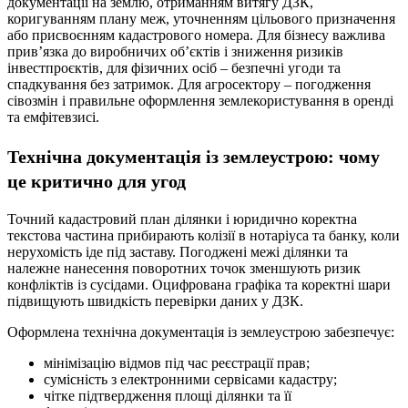
документації на землю, отриманням витягу ДЗК,
коригуванням плану меж, уточненням цільового призначення
або присвоєнням кадастрового номера. Для бізнесу важлива
прив’язка до виробничих об’єктів і зниження ризиків
інвестпроєктів, для фізичних осіб – безпечні угоди та
спадкування без затримок. Для агросектору – погодження
сівозмін і правильне оформлення землекористування в оренді
та емфітевзисі.
Технічна документація із землеустрою: чому
це критично для угод
Точний кадастровий план ділянки і юридично коректна
текстова частина прибирають колізії в нотаріуса та банку, коли
нерухомість іде під заставу. Погоджені межі ділянки та
належне нанесення поворотних точок зменшують ризик
конфліктів із сусідами. Оцифрована графіка та коректні шари
підвищують швидкість перевірки даних у ДЗК.
Оформлена технічна документація із землеустрою забезпечує:
мінімізацію відмов під час реєстрації прав;
сумісність з електронними сервісами кадастру;
чітке підтвердження площі ділянки та її