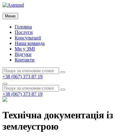
Перейти
до
Asmund
вмісту
Меню
Asmund
Головна
Послуги
Консультації
Наша команда
Ми у ЗМІ
Відгуки
Контакти
Пошук:
Пошук
+38 (067) 373 87 19
Пошук
Пошук:
Пошук
+38 (067) 373 87 19
Технічна документація із
землеустрою