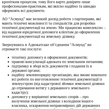
кропітким процесом, тому його варто довіряти лише
професіоналам-практикам, які якісно надійно та швидко
оформлять всі документи.
АО “Асмунд” має великий досвід роботи з партнерами, які
мають технічні можливості та спеціалістів для розробки
технічної документації на землю. Ми працюємо комплексно –
від надання юридичної допомоги клієнтам до оформлення
технічної документації на земельну ділянку.
Звернувшись в Адвокатське об’єднання “Асмунд” ви
отримаєте такі послуги
:
технічну допомогу в оформленні документів;
правові консультації адвоката по земельним питанням;
підтримку в зборі всіх документів і подання їх в
державні органи;
надійну землевпорядну організацію, яка зможе виконати
всі роботи по виготовленню технічної документації із
землеустрою (від кадастрової зйомки земельної ділянки
до отримання витягу з державного земельного
кадастру);
допомогу у вирішенні земельних спорів – про
вилучення земельної ділянки з володіння іншого
власника, оскарження неправомірних дій державних