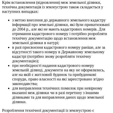
Крім встановлення (відновлення) меж земельної ділянки,
технічна документація із землеустрою також складається у
наступних випадках:
з метою внесення до державного земельного кадастру
інформації про земельні ділянки, які були приватизовані
до 2004 р., але які не мають кадастрових номерів. Для
отримання кадастрового номеру і потрібно розробляти
технічну документацію щодо встановлення меж
земельної ділянки в натурі;
в разі присвоєння кадастрового номеру раніше, але за
відсутності такого номеру в Державному земельному
кадастрі (потрібно знову розробляти технічну
документацію);
при необхідності надання кадастрового номеру
земельній ділянці, документи на яку не оформлялись,
але на якій є житловий будинок та прибудинкові
споруди, право власності на які зареєстровано згідно
законодавства;
для виправлення технічних помилок при невірному
вказанні меж ділянки чи в разі перетину з іншими
ділянками та для виправлення даних щодо земельної
ділянки.
Розроблення технічної документації із землеустрою є