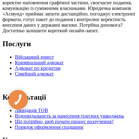
коректне наповнення графічної частини, своєчасне подання,
комунікацію із суміжними власниками. Юридична компанія
«Асмунд» приймає запити дистанційно, погоджує електронні
формати, готує пакет до подання і контролює коректність
внесення даних у державні масиви. Потрібна допомога?
Достатньо залишити короткий онлайн-запит.
Послуги
Військовий юрист
Кримінальний адвокат
Адвокат по кредитам
Сімейний адвокат
Консультації
Ліквідація ТОВ
Відповідальність за нанесення тілесних ушкоджень
Що потрібно, щоб почати процес розлучення?
Порядок оформлення спадщини