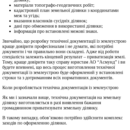
матеріали топографо-геодезичних робіт;
кадастровий план земельної ділянки з координатами
меж та угідь;
вказання власників сусідніх ділянок;
дані про обмеження в використанні ділянки;
інформація про встановлені межові знаки.
Звичайно, що розробку технічної документації із землеустрою
краще довірити професіоналам і не думати, які потрібні
документи і чи правильно вони складені. Адже від роботи
спеціаліста залежить кінцевий результат – приватизація землі.
Тому, краще довірити таку справу юристам АО “Асмунд” і ви
будете впевнені, що весь процес виготовлення технічної
документації із землеустрою буде оформлений у встановлені
строки та з дотриманням всіх нормативних документів.
Коли розробляється технічна документація із землеустрою
Як ми і зазначали вище, технічна документація на земельну
ділянку виготовляється в разі виявлення бажання
громадянином приватизувати земельну ділянку.
В такому випадку, обов’язково потрібно здійснити комплекс
заходів по оформленню ділянки.