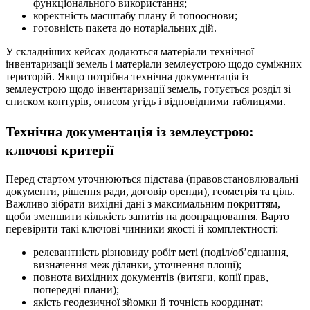
функціонального використання;
коректність масштабу плану й топооснови;
готовність пакета до нотаріальних дій.
У складніших кейсах додаються матеріали технічної
інвентаризації земель і матеріали землеустрою щодо суміжних
територій. Якщо потрібна технічна документація із
землеустрою щодо інвентаризації земель, готується розділ зі
списком контурів, описом угідь і відповідними таблицями.
Технічна документація із землеустрою:
ключові критерії
Перед стартом уточнюються підстава (правовстановлювальні
документи, рішення ради, договір оренди), геометрія та ціль.
Важливо зібрати вихідні дані з максимальним покриттям,
щоби зменшити кількість запитів на доопрацювання. Варто
перевірити такі ключові чинники якості й комплектності:
релевантність різновиду робіт меті (поділ/об’єднання,
визначення меж ділянки, уточнення площі);
повнота вихідних документів (витяги, копії прав,
попередні плани);
якість геодезичної зйомки й точність координат;