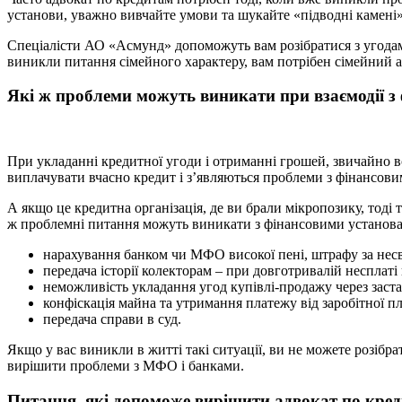
установи, уважно вивчайте умови та шукайте «підводні камені»
Спеціалісти АО «Асмунд» допоможуть вам розібратися з угодам
виникли питання сімейного характеру, вам потрібен сімейний а
Які ж проблеми можуть виникати при взаємодії з
При укладанні кредитної угоди і отриманні грошей, звичайно вс
виплачувати вчасно кредит і з’являються проблеми з фінансов
А якщо це кредитна організація, де ви брали мікропозику, тоді
ж проблемні питання можуть виникати з фінансовими установам
нарахування банком чи МФО високої пені, штрафу за несво
передача історії колекторам – при довготривалій несплаті 
неможливість укладання угод купівлі-продажу через заста
конфіскація майна та утримання платежу від заробітної пл
передача справи в суд.
Якщо у вас виникли в житті такі ситуації, ви не можете розібр
вирішити проблеми з МФО і банками.
Питання, які допоможе вирішити адвокат по кре