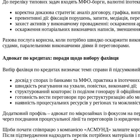
До переліку типових задач входять МФО-борги, валютні іпотеки
коректна доказова стратегія: аналіз договору, графіка, вип
превентивні дії: фіксація порушень, запити, медіація, пе
захист активів у виконавчому провадженні: оскарження ар
оскарження нотаріальних виконавчих написів, зменшення п
Разова послуга корисна, коли потрібно швидко оскаржити викон
судами, паралельними виконавчими діями й переговорами.
Адвокат по кредитах: поради щодо вибору фахівця
Вибір фахівця по кредитах визначає темп справи й підсумковий 
досвід у спорах із банками та МФО, практика в іпотечних
швидкість реагування на ухвали, повістки, виконавчі дії;
структурований кошторис із поділом гонорару й офіційни
готовність вести переговори про реструктуризацію або м
наявність процесуальних ресурсів у регіонах та можливіс
Додатковий профіль – адвокат по мікрозаймах із фокусом на п
через поєднання процесуальної лінії та переговорів із юридичн
Щоби почати співпрацю з компанією «АСМУНД» залиште короткий
Після підтвердження надходить перелік потрібних матеріалів і 