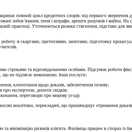
риває повний цикл кредитних спорів: від першого звернення до
вані зобов’язання, пеня і штрафи, арешти рахунків і майна. На с
 судовій практиці. Уточнюються ризики стягнення, підстави для 
 роботу зі скаргами, претензіями, запитами, підготовку процесу
учителів.
ми строками та відповідальними особами. Підсумок роботи фіксує
, що не підлягає виконанню. Інші послуги:
ушення, клопотання щодо доказів, забезпечення позову;
я про експертизи, допити свідків;
виконання, переговори про мирову угоду.
ансові аналітики, перекладачі, що пришвидшує отримання доказів 
ю та мінімізацію ризиків клієнта. Фахівець працює в спорах із