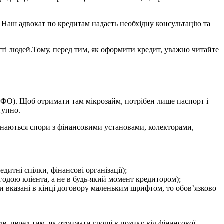
Наш адвокат по кредитам надасть необхідну консультацію та
ості людей.Тому, перед тим, як оформити кредит, уважно читайте
(МФО). Щоб отримати там мікрозайм, потрібен лише паспорт і
тупно.
инаються спори з фінансовими установами, колекторами,
дитні спілки, фінансові організації);
годою клієнта, а не в будь-який момент кредитором);
и вказані в кінці договору маленьким шрифтом, то обов’язково
е, перед тим, як отримати гроші в позику від фінансової