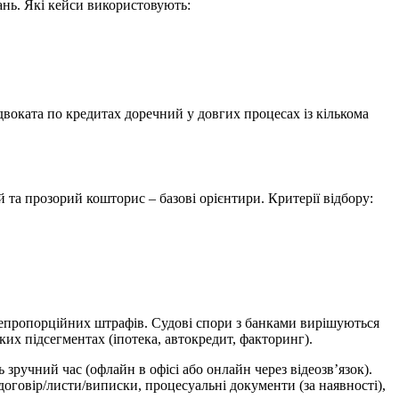
ань. Які кейси використовують:
воката по кредитах доречний у довгих процесах із кількома
 та прозорий кошторис – базові орієнтири. Критерії відбору:
непропорційних штрафів. Судові спори з банками вирішуються
их підсегментах (іпотека, автокредит, факторинг).
учний час (офлайн в офісі або онлайн через відеозв’язок).
договір/листи/виписки, процесуальні документи (за наявності),