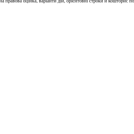
нна правова оцінка, варіанти дій, орієнтовні строки й кошторис 