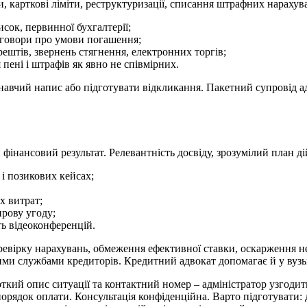
, карткові ліміти, реструктуризації, списання штрафних нарахув
исок, первинної бухгалтерії;
реговори про умови погашення;
ештів, звернень стягнення, електронних торгів;
ені і штрафів як явно не співмірних.
авчий напис або підготувати відкликання. Пакетний супровід ад
фінансовий результат. Релевантність досвіду, зрозумілий план дій
 і позикових кейсах;
х витрат;
ирову угоду;
ть відеоконференцій.
еревірку нарахувань, обмеження ефективної ставки, оскарження 
ими службами кредиторів. Кредитний адвокат допомагає й у вузьк
 опис ситуації та контактний номер – адміністратор узгодить зр
порядок оплати. Консультація конфіденційна. Варто підготувати: 