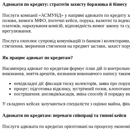
Адвокати по кредиту: стратегія захисту боржника й бізнесу
Послуги компанії «АСМУНД» у напрямі адвокати по кредиту зак
позови, вимоги МФО, іпотечні кейси, порука, валютні та індексо
платежів, нарахування комісій, відповідність вимог закону та
врегулювання.
Послуга охоплює супровід комунікацій із банком і колекторами,
стягнення, звернення стягнення на предмет застави, захист пор
Як працює адвокат по кредитам?
Насамперед адвокат по кредитам формує план дій із контрольни
виконання, зняття арештів, визнання виконавчого напису таким
невідкладні дії: фіксація тиску колекторів, заява про пор
процес: підготовка відклику, зустрічний позов, клопотанн
пострішення: апеляція/касація, зміна способу й порядку 
У складних кейсах залучаються спеціалісти з оцінки майна, фін
Адвокати по кредитам: переваги співпраці та типові кейси
Послуги адвоката по кредитах орієнтовані на процесну економі