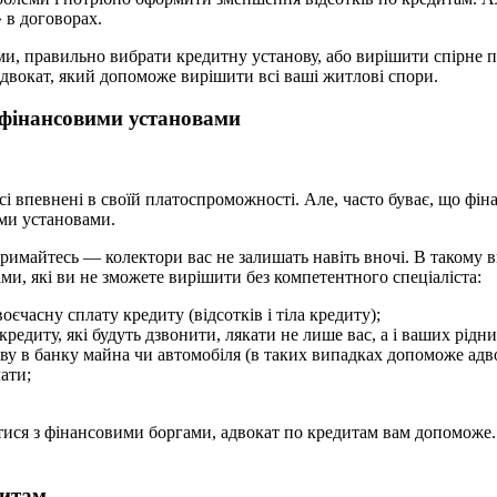
 в договорах.
и, правильно вибрати кредитну установу, або вирішити спірне п
двокат, який допоможе вирішити всі ваші житлові спори.
 фінансовими установами
і впевнені в своїй платоспроможності. Але, часто буває, що фіна
ими установами.
 тримайтесь — колектори вас не залишать навіть вночі. В такому 
и, які ви не зможете вирішити без компетентного спеціаліста:
єчасну сплату кредиту (відсотків і тіла кредиту);
кредиту, які будуть дзвонити, лякати не лише вас, а і ваших рідни
ву в банку майна чи автомобіля (в таких випадках допоможе адво
ати;
атися з фінансовими боргами, адвокат по кредитам вам допоможе.
дитам