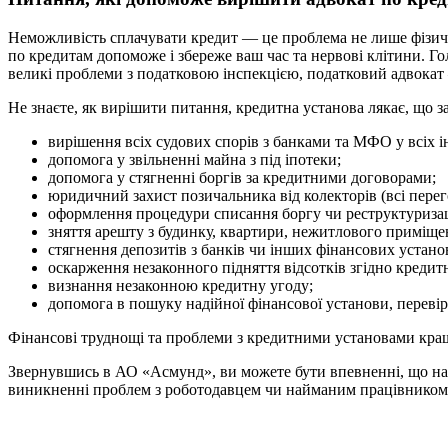
Неможливість сплачувати кредит — це проблема не лише фізичн
по кредитам допоможе і збереже ваш час та нервові клітини. Го
великі проблеми з податковою інспекцією, податковий адвокат 
Не знаєте, як вирішити питання, кредитна установа лякає, що за
вирішення всіх судових спорів з банками та МФО у всіх і
допомога у звільненні майна з під іпотеки;
допомога у стягненні боргів за кредитними договорами;
юридичний захист позичальника від колекторів (всі перег
оформлення процедури списання боргу чи реструктуризац
зняття арешту з будинку, квартири, нежитлового приміще
стягнення депозитів з банків чи інших фінансових устано
оскарження незаконного підняття відсотків згідно кредит
визнання незаконною кредитну угоду;
допомога в пошуку надійної фінансової установи, перевір
Фінансові труднощі та проблеми з кредитними установами краще
Звернувшись в АО «Асмунд», ви можете бути впевненні, що наш 
виникненні проблем з роботодавцем чи найманим працівником,