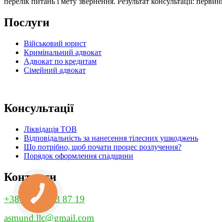
перелік питань і мету звернення. Результат консультації: перви
Послуги
Військовий юрист
Кримінальний адвокат
Адвокат по кредитам
Сімейний адвокат
Консультації
Ліквідація ТОВ
Відповідальність за нанесення тілесних ушкоджень
Що потрібно, щоб почати процес розлучення?
Порядок оформлення спадщини
Контакти
+38 (067) 373 87 19
asmund.llc@gmail.com