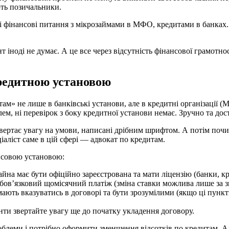
ють позичальники.
фінансові питання з мікрозаймами в МФО, кредитами в банках. 
 іноді не думає. А це все через відсутність фінансової грамотн
кредитною установою
ам» не лише в банківські установи, але в кредитні організації 
лем, ні перевірок з боку кредитної установи немає. Зручно та дос
звертає увагу на умови, написані дрібним шрифтом. А потім поч
аліст саме в цій сфері — адвокат по кредитам.
ансовою установою:
йна має бути офіційно зареєстрована та мати ліцензію (банки, кре
 обов’язковий щомісячний платіж (зміна ставки можлива лише за з
ють вказуватись в договорі та бути зрозумілими (якщо ці пункт
менти звертайте увагу ще до початку укладення договору.
облеми і потрібно оформити зменшення відсотків по кредитам. Ал