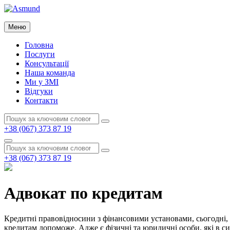
Перейти
до
Asmund
вмісту
Меню
Asmund
Головна
Послуги
Консультації
Наша команда
Ми у ЗМІ
Відгуки
Контакти
Пошук:
Пошук
+38 (067) 373 87 19
Пошук
Пошук:
Пошук
+38 (067) 373 87 19
Адвокат по кредитам
Кредитні правовідносини з фінансовими установами, сьогодні, 
кредитам допоможе. Адже є фізичні та юридичні особи, які в с