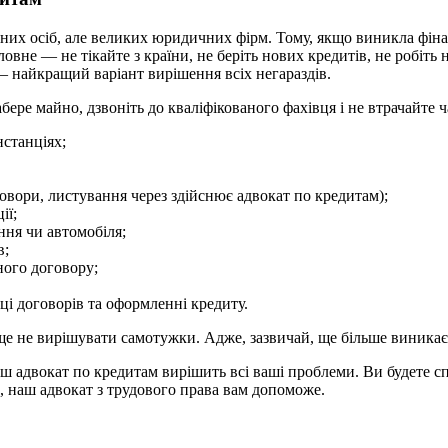
их осіб, але великих юридичних фірм. Тому, якщо виникла фіна
ловне — не тікайте з країни, не беріть нових кредитів, не робіт
– найкращий варіант вирішення всіх негараздів.
бере майно, дзвоніть до кваліфікованого фахівця і не втрачайте 
нстанціях;
овори, листування через здійснює адвокат по кредитам);
ії;
ння чи автомобіля;
в;
ного договору;
ці договорів та оформленні кредиту.
 не вирішувати самотужки. Адже, зазвичай, ще більше виникає б
адвокат по кредитам вирішить всі ваші проблеми. Ви будете спок
 наш адвокат з трудового права вам допоможе.