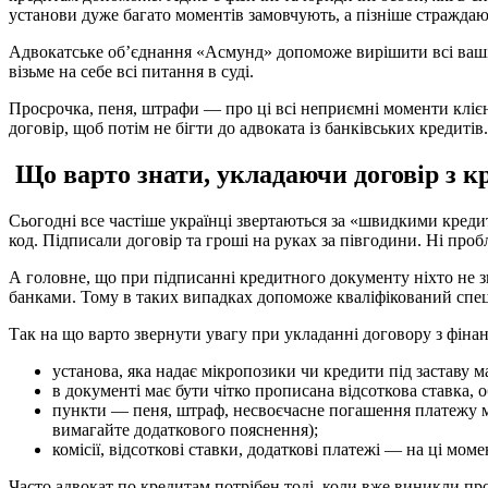
установи дуже багато моментів замовчують, а пізніше стражда
Адвокатське об’єднання «Асмунд» допоможе вирішити всі ваші 
візьме на себе всі питання в суді.
Просрочка, пеня, штрафи — про ці всі неприємні моменти клієнт
договір, щоб потім не бігти до адвоката із банківських кредитів.
Що варто знати, укладаючи договір з 
Сьогодні все частіше українці звертаються за «швидкими кредит
код. Підписали договір та гроші на руках за півгодини. Ні проб
А головне, що при підписанні кредитного документу ніхто не 
банками. Тому в таких випадках допоможе кваліфікований спеці
Так на що варто звернути увагу при укладанні договору з фін
установа, яка надає мікропозики чи кредити під заставу ма
в документі має бути чітко прописана відсоткова ставка,
пункти — пеня, штраф, несвоєчасне погашення платежу ма
вимагайте додаткового пояснення);
комісії, відсоткові ставки, додаткові платежі — на ці мо
Часто адвокат по кредитам потрібен тоді, коли вже виникли пр