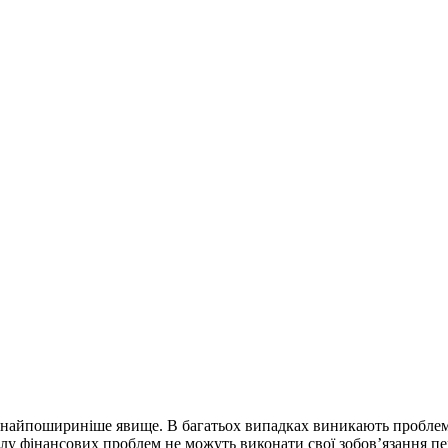
найпошириніше явище. В багатьох випадках виникають проблемні 
илу фінансових проблем не можуть виконати свої зобов’язання п