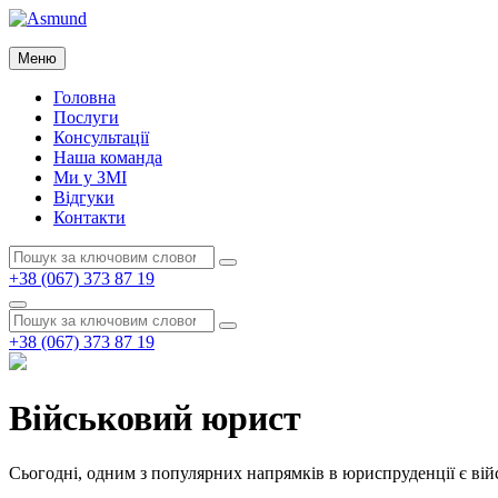
Перейти
до
Asmund
вмісту
Меню
Asmund
Головна
Послуги
Консультації
Наша команда
Ми у ЗМІ
Відгуки
Контакти
Пошук:
Пошук
+38 (067) 373 87 19
Пошук
Пошук:
Пошук
+38 (067) 373 87 19
Військовий юрист
Сьогодні, одним з популярних напрямків в юриспруденції є війсь