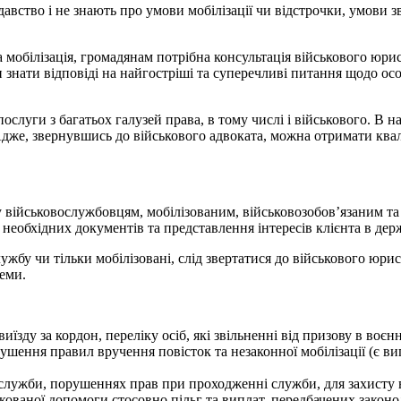
авство і не знають про умови мобілізації чи відстрочки, умови з
 мобілізація, громадянам потрібна консультація військового юрис
н знати відповіді на найгостріші та суперечливі питання щодо осо
ослуги з багатьох галузей права, в тому числі і військового. В 
же, звернувшись до військового адвоката, можна отримати кваліф
у військовослужбовцям, мобілізованим, військовозобов’язаним та
необхідних документів та представлення інтересів клієнта в держа
ужбу чи тільки мобілізовані, слід звертатися до військового юри
еми.
виїзду за кордон, переліку осіб, які звільненні від призову в воєн
рушення правил вручення повісток та незаконної мобілізації (є в
служби, порушеннях прав при проходженні служби, для захисту 
кованої допомоги стосовно пільг та виплат, передбачених закон