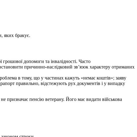
, яких бракує.
ї грошової допомоги та інвалідності. Часто
встановити причинно-наслідковий звʼязок характеру отриманих
облема в тому, що у частинах кажуть «немає коштів»; заяву
рапорт правильно, відстежують рух документів і у випадку
не призначає пенсію ветерану. Його має видати військова
 законом строки.