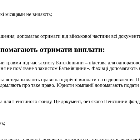
які місяцями не видають;
.
шення, допомагає отримати від військової частини всі документи
допомагають отримати виплати:
чи травми під час захисту Батьківщини – підстава для одноразово
я не пов’язане з захистом Батьківщини». Фахівці допомагають 
та ветерани мають право на щорічні виплати на оздоровлення. Пр
відомляють про таке право. Юристи компанії допомагають подати 
 для Пенсійного фонду. Це документ, без якого Пенсійний фонд 
нь;
.
нтролюють процес і змушують частину надати атестат у визначені