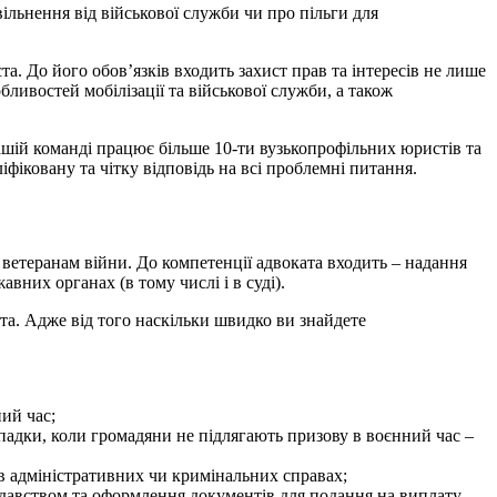
вільнення від військової служби чи про пільги для
та. До його обов’язків входить захист прав та інтересів не лише
бливостей мобілізації та військової служби, а також
нашій команді працює більше 10-ти вузькопрофільних юристів та
іковану та чітку відповідь на всі проблемні питання.
 ветеранам війни. До компетенції адвоката входить – надання
вних органах (в тому числі і в суді).
ста. Адже від того наскільки швидко ви знайдете
ний час;
ипадки, коли громадяни не підлягають призову в воєнний час –
в адміністративних чи кримінальних справах;
одавством та оформлення документів для подання на виплату.