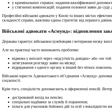
у кримінальних справах: надання кваліфікованої допомоги 
у стягненні компенсацій: подання позовної заяви до суду 
Професійні військові адвокати у Києві та інших містах ефекти
складності справи, важлива єдина стратегія: від першого дзвін
Військові адвокати «Асмунд»: відновлення зако
Держава гарантує військовослужбовцям і ветеранам низку виплат
Але на практиці часто виникають проблеми:
відмова у виплаті через «відсутність довідки» або «не то
затягування розгляду заяви на місяці;
відряджання з одного органу в інший без чітких пояснень
Військові юристи Адвокатського об’єднання «Асмунд» допомага
соцзахисті.
Крім того, спеціалісти допомагають в оформленні пенсій. Ветер
достроковий вихід на пенсію;
спеціальні надбавки за службу й поранення;
пільги для учасників бойових дій та осіб з інвалідністю в