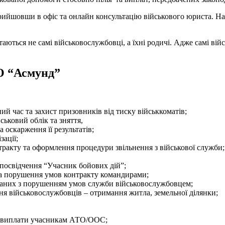
йшовши в офіс та онлайн консультацію військового юриста. Наші
аються не самі військовослужбовці, а їхні родичі. Адже самі ві
АО “Асмунд”
ний час та захист призовників від тиску військкоматів;
ьковий облік та зняття,
 оскарження її результатів;
зації;
тракту та оформлення процедури звільнення з військової служби;
 посвідчення “Учасник бойових дій”;
та порушення умов контракту командирами;
заних з порушенням умов служби військовослужбовцем;
ня військовослужбовців – отримання житла, земельної ділянки;
ої виплати учасникам АТО/ООС;