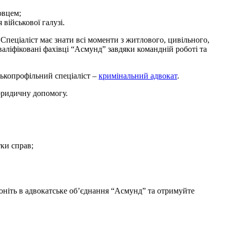
овцем;
військової галузі.
 Спеціаліст має знати всі моменти з житлового, цивільного,
валіфіковані фахівці “Асмунд” завдяки командній роботі та
зькопрофільний спеціаліст –
кримінальний адвокат
.
ридичну допомогу.
ки справ;
воніть в адвокатське об’єднання “Асмунд” та отримуйте