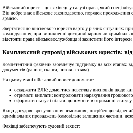
Військовий юрист – це фахівець у галузі права, який спеціалізу
Він добре знає військове законодавство, порядок проходження с
армією.
Звертатися до військового юриста варто у різних ситуаціях: при 
командування, при виникненні дисциплінарних чи кримінальних
відстояти права військовослужбовця й захистити його інтереси 
Комплексний супровід військових юристів: від 
Компетентний фахівець забезпечує підтримку на всіх етапах: ві
документів (рапорт, скарга, позовна заява).
На цьому етапі військовий юрист допомагає:
оскаржити ВЛК: домогтися перегляду висновків щодо кате
отримати виплати: контролювати нарахування грошового з
оформити статус і пільги: допомогти в отриманні статусу
Якщо досудове врегулювання неможливе, потрібен досвідчений ад
кримінальних проваджень (самовільне залишення частини, дезе
Фахівці забезпечують судовий захист: