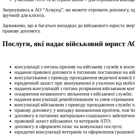
Звернувшись в АО “Асмунд”, ви можете отримати допомогу, при
зручний для клієнта.
Зауважимо, що в багатьох випадках до військового юриста зверт
правову допомогу.
Послуги, які надає військовий юрист 
консультації з питань призову на військову службу в воєн
надання правової допомоги в питаннях постановки на війс
консультування з приводу проходження медичної комісії та
юридичний захист при звинуваченні в ухиленні від мобілі
надання консультацій з питань розірвання військовим кон
оскарження незаконного звільнення з військової служби;
надання консультації демобілізованим та умов отримання
консультації військовим з приводу проходження служби 
правову допомогу у випадку виникнення проблем, пов’я
допомогу в питаннях матеріально-соціального забезпечен
правовий захист військових та ветеранів АТО;
допомогу в оформлені пільг на комунальні послуги;
юридичні консультації ветеранів та оформлення грошов