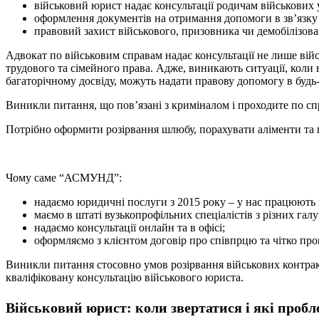
військовий юрист надає консультації родичам військових 
оформлення документів на отримання допомоги в зв’язку 
правовий захист військового, призовника чи демобілізован
Адвокат по військовим справам надає консультації не лише війсь
трудового та сімейного права. Адже, виникають ситуації, коли 
багаторічному досвіду, можуть надати правову допомогу в будь-я
Виникли питання, що пов’язані з криміналом і проходите по спр
Потрібно оформити розірвання шлюбу, порахувати аліменти та 
Чому саме “АСМУНД”:
надаємо юридичні послуги з 2015 року – у нас працюють ю
маємо в штаті вузькопрофільних спеціалістів з різних галуз
надаємо консультації онлайн та в офісі;
оформляємо з клієнтом договір про співпрцю та чітко про
Виникли питання стосовно умов розірвання військових контракт
кваліфіковану консультацію військового юриста.
Військовий юрист: коли звертатися і які проб