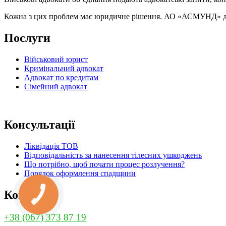
Кожна з цих проблем має юридичне рішення. АО «АСМУНД» допо
Послуги
Військовий юрист
Кримінальний адвокат
Адвокат по кредитам
Сімейний адвокат
Консультації
Ліквідація ТОВ
Відповідальність за нанесення тілесних ушкоджень
Що потрібно, щоб почати процес розлучення?
Порядок оформлення спадщини
Контакти
+38 (067) 373 87 19