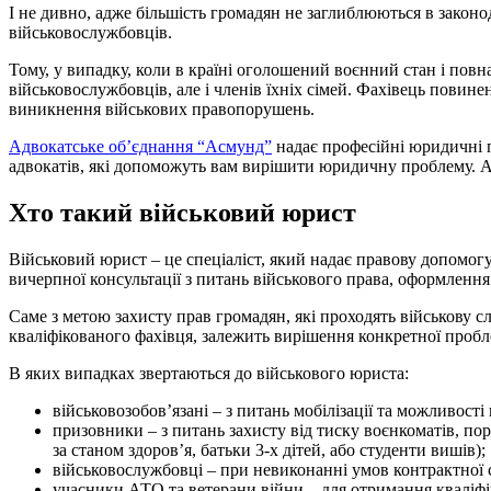
І не дивно, адже більшість громадян не заглиблюються в законод
військовослужбовців.
Тому, у випадку, коли в країні оголошений воєнний стан і повна
військовослужбовців, але і членів їхніх сімей. Фахівець повине
виникнення військових правопорушень.
Адвокатське об’єднання “Асмунд”
надає професійні юридичні п
адвокатів, які допоможуть вам вирішити юридичну проблему. Ад
Хто такий військовий юрист
Військовий юрист – це спеціаліст, який надає правову допомог
вичерпної консультації з питань військового права, оформлення 
Саме з метою захисту прав громадян, які проходять військову сл
кваліфікованого фахівця, залежить вирішення конкретної пробл
В яких випадках звертаються до військового юриста:
військовозобов’язані – з питань мобілізації та можливості 
призовники – з питань захисту від тиску воєнкоматів, по
за станом здоров’я, батьки 3-х дітей, або студенти вишів);
військовослужбовці – при невиконанні умов контрактної 
учасники АТО та ветерани війни – для отримання кваліфі