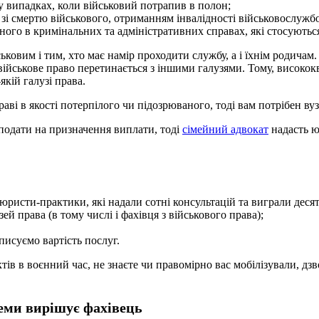
у випадках, коли військовий потрапив в полон;
зі смертю військового, отриманням інвалідності військовослужб
ого в кримінальних та адміністративних справах, які стосуються 
ковим і тим, хто має намір проходити службу, а і їхнім родичам.
військове право перетинається з іншими галузями. Тому, високок
кій галузі права.
аві в якості потерпілого чи підозрюваного, тоді вам потрібен ву
подати на призначення виплати, тоді
сімейний адвокат
надасть ю
ристи-практики, які надали сотні консультацій та виграли десят
ей права (в тому числі і фахівця з військового права);
писуємо вартість послуг.
ів в воєнний час, не знаєте чи правомірно вас мобілізували, дз
леми вирішує фахівець