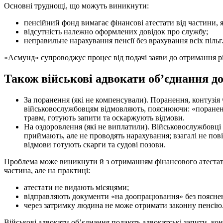
Основні труднощі, що можуть виникнути:
пенсійний фонд вимагає фінансові атестати від частини, 
відсутність належно оформлених довідок про службу;
неправильне нарахування пенсії без врахування всіх пільг
«Асмунд» супроводжує процес від подачі заяви до отримання рі
Також військові адвокати об’єднання 
За поранення (які не компенсували). Поранення, контузія 
військовослужбовцям відмовляють, пояснюючи: «пораненн
травм, готують запити та оскаржують відмови.
На оздоровлення (які не виплатили). Військовослужбовці 
приймають, але не проводять нарахування; взагалі не по
відмови готують скарги та судові позови.
Проблема може виникнути й з отриманням фінансового атестата
частина, але на практиці:
атестати не видають місяцями;
відправляють документи «на доопрацювання» без поясне
через затримку людина не може отримати законну пенсію
Військові адвокати об’єднання подають адвокатські запити, ко