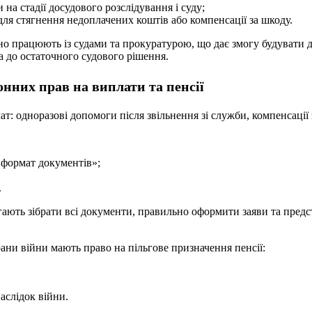
на стадії досудового розслідування і суду;
для стягнення недоплачених коштів або компенсації за шкоду.
вно працюють із судами та прокуратурою, що дає змогу будувати 
ка до остаточного судового рішення.
нних прав на виплати та пенсії
: одноразові допомоги після звільнення зі служби, компенсації 
й формат документів»;
.
ють зібрати всі документи, правильно оформити заяви та предст
ани війни мають право на пільгове призначення пенсії:
наслідок війни.