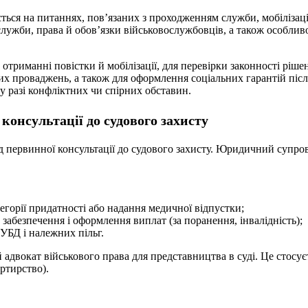
ється на питаннях, пов’язаних з проходженням служби, мобілізаці
лужби, права й обов’язки військовослужбовців, а також особливо
отриманні повістки й мобілізації, для перевірки законності рішень
 проваджень, а також для оформлення соціальних гарантій після
у разі конфліктних чи спірних обставин.
консультації до судового захисту
д первинної консультації до судового захисту. Юридичний супрові
горії придатності або надання медичної відпустки;
абезпечення і оформлення виплат (за поранення, інвалідність);
 УБД і належних пільг.
вокат військового права для представництва в суді. Це стосуєть
ртирство).