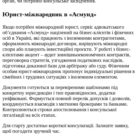
орган, чи потрібно консульське засвідчення.
Юрист-міжнародник в «Асмунд»
Якщо потрібен міжнародний юрист, сервіс адвокатського
об’єднання «Асмунд» націлений на бізнес-клієнтів і фізичних
осіб в Україні, які працюють з іноземними контрагентами,
оформлюють міжнародні договори, вирішують міжнародні
спори або планують інвестиційні проєкти. У роботі з бізнес-
клієнтами акцент – аудит зовнішньоекономічних контрактів,
переговорна стратегія, узгодження податкових наслідків,
підготовка доказової бази для арбітражу або суду. Фізичним
особам юрист-міжнародник пропонує індивідуальні рішення в
сімейних і трудових ситуаціях з іноземним елементом.
Документи готуються за перевіреними шаблонами під
конкретну юрисдикцію і тип правовідносин, додатки
уніфіковані. Формується повний перелік допусків і дозволів,
координується взаємодія з митними брокерами та банками.
Контролюються строки апостилювання і консульської
легалізації на всіх етапах.
Для старту достатньо короткої консультації. Залиште заявку,
щоб погодити зручний час.