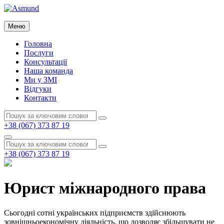
Перейти
до
Asmund
вмісту
Меню
Asmund
Головна
Послуги
Консультації
Наша команда
Ми у ЗМІ
Відгуки
Контакти
Пошук:
Пошук
+38 (067) 373 87 19
Пошук
Пошук:
Пошук
+38 (067) 373 87 19
Юрист міжнародного права
Сьогодні сотні українських підприємств здійснюють
зовнішньоекономічну діяльність, що дозволяє збільшувати не