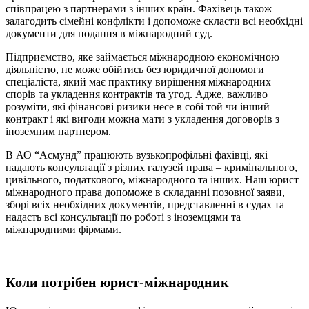
співпрацею з партнерами з інших країн. Фахівець також
залагодить сімейні конфлікти і допоможе скласти всі необхідні
документи для подання в міжнародний суд.
Підприємство, яке займається міжнародною економічною
діяльністю, не може обійтись без юридичної допомоги
спеціаліста, який має практику вирішення міжнародних
спорів та укладення контрактів та угод. Адже, важливо
розуміти, які фінансові ризики несе в собі той чи інший
контракт і які вигоди можна мати з укладення договорів з
іноземним партнером.
В АО “Асмунд” працюють вузькопрофільні фахівці, які
надають консультації з різних галузей права – кримінального,
цивільного, податкового, міжнародного та інших. Наш юрист
міжнародного права допоможе в складанні позовної заяви,
зборі всіх необхідних документів, представленні в судах та
надасть всі консультації по роботі з іноземцями та
міжнародними фірмами.
Коли потрібен юрист-міжнародник