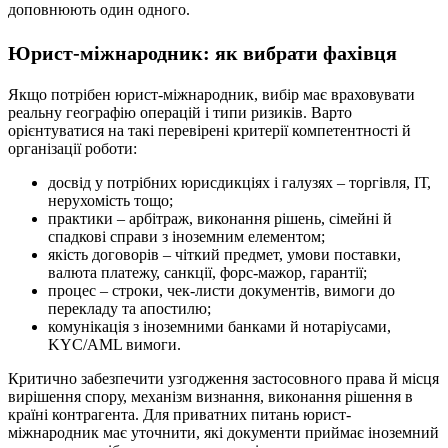
доповнюють один одного.
Юрист-міжнародник: як вибрати фахівця
Якщо потрібен юрист-міжнародник, вибір має враховувати
реальну географію операцій і типи ризиків. Варто
орієнтуватися на такі перевірені критерії компетентності й
організації роботи:
досвід у потрібних юрисдикціях і галузях – торгівля, ІТ,
нерухомість тощо;
практики – арбітраж, виконання рішень, сімейні й
спадкові справи з іноземним елементом;
якість договорів – чіткий предмет, умови поставки,
валюта платежу, санкції, форс-мажор, гарантії;
процес – строки, чек-листи документів, вимоги до
перекладу та апостилю;
комунікація з іноземними банками й нотаріусами,
KYC/AML вимоги.
Критично забезпечити узгодження застосовного права й місця
вирішення спору, механізм визнання, виконання рішення в
країні контрагента. Для приватних питань юрист-
міжнародник має уточнити, які документи приймає іноземний