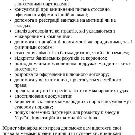
з іноземними партнерами;
консультації при виникненні питань стосовно
оформлення фірми в іншій державі;
допомога в реєстрації вантажів на митниці чи на
складах;
аналіз договорів та контрактів, які укладаються з
міжнародними компаніями;
допомога в придбанні нерухомості як юридичними, так і
фізичними особам;
стягнення аліментів з батька дитини, який є іноземцем;
відкриття банківських рахунків за кордоном;
розподіл майна між колишнім подружжям, один з яких є
іноземцем;
розробка та оформлення шлюбного договору;
допомога у всіх питаннях, що стосується сімейного
права;
представництво інтересів клієнта в міжнародних судах;
апостилювання документів;
вирішення складних міжнародних спорів в досудовому і
судовому порядку;
пошук іноземних партнерів для розвитку бізнесу в
Україні, інвестиційних компаній та інше.
Юрист міжнародного права допоможе вам відстояти свої
права за межами країни і вирішити суперечки, викликані