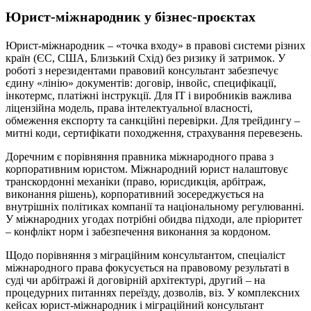
Юрист-міжнародник у бізнес-проєктах
Юрист-міжнародник – «точка входу» в правові системи різних
країн (ЄС, США, Близький Схід) без ризику й затримок. У
роботі з нерезидентами правовий консультант забезпечує
єдину «лінію» документів: договір, інвойс, специфікації,
інкотермс, платіжні інструкції. Для ІТ і виробників важлива
ліцензійна модель, права інтелектуальної власності,
обмеження експорту та санкційні перевірки. Для трейдингу –
митні коди, сертифікати походження, страхування перевезень.
Доречним є порівняння правника міжнародного права з
корпоративним юристом. Міжнародний юрист налаштовує
транскордонні механіки (право, юрисдикція, арбітраж,
виконання рішень), корпоративний зосереджується на
внутрішніх політиках компанії та національному регулюванні.
У міжнародних угодах потрібні обидва підходи, але пріоритет
– конфлікт норм і забезпечення виконання за кордоном.
Щодо порівняння з міграційним консультантом, спеціаліст
міжнародного права фокусується на правовому результаті в
суді чи арбітражі й договірній архітектурі, другий – на
процедурних питаннях переїзду, дозволів, віз. У комплексних
кейсах юрист-міжнародник і міграційний консультант