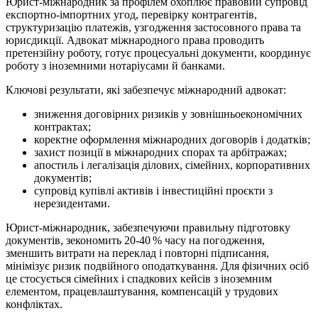
Юрист-міжнародник за профілем охоплює правовий супровід
експортно-імпортних угод, перевірку контрагентів,
структуризацію платежів, узгодження застосовного права та
юрисдикції. Адвокат міжнародного права проводить
претензійну роботу, готує процесуальні документи, координує
роботу з іноземними нотаріусами й банками.
Ключові результати, які забезпечує міжнародний адвокат:
зниження договірних ризиків у зовнішньоекономічних
контрактах;
коректне оформлення міжнародних договорів і додатків;
захист позиції в міжнародних спорах та арбітражах;
апостиль і легалізація ділових, сімейних, корпоративних
документів;
супровід купівлі активів і інвестиційні проєкти з
нерезидентами.
Юрист-міжнародник, забезпечуючи правильну підготовку
документів, зекономить 20-40 % часу на погодження,
зменшить витрати на переклад і повторні підписання,
мінімізує ризик подвійного оподаткування. Для фізичних осіб
це стосується сімейних і спадкових кейсів з іноземним
елементом, працевлаштування, компенсацій у трудових
конфліктах.