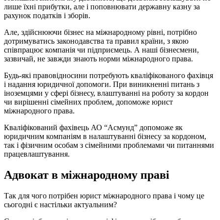
лише їхні прибутки, але і поповнювати державну казну за
рахунок податків і зборів.
Але, здійснюючи бізнес на міжнародному рівні, потрібно
дотримуватись законодавства та правил країни, з якою
співпрацює компанія чи підприємець. А наші бізнесмени,
зазвичай, не завжди знають норми міжнародного права.
Будь-які правовідносини потребують кваліфікованого фахівця
і надання юридичної допомоги. При виникненні питань з
іноземцями у сфері бізнесу, влаштуванні на роботу за кордон
чи вирішенні сімейних проблем, допоможе юрист
міжнародного права.
Кваліфікований фахівець АО “Асмунд” допоможе як
юридичним компаніям в налаштуванні бізнесу за кордоном,
так і фізичним особам з сімейними проблемами чи питаннями
працевлаштування.
Адвокат в міжнародному праві
Так для чого потрібен юрист міжнародного права і чому це
сьогодні є настільки актуальним?