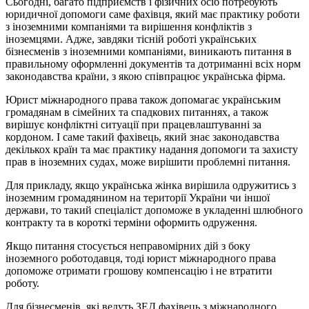
Сьогодні, багато підприємств і фізичних осіб потребують
юридичної допомоги саме фахівця, який має практику роботи
з іноземними компаніями та вирішення конфліктів з
іноземцями. Адже, завдяки тісній роботі українських
бізнесменів з іноземними компаніями, виникають питання в
правильному оформленні документів та дотриманні всіх норм
законодавства країни, з якою співпрацює українська фірма.
Юрист міжнародного права також допомагає українським
громадянам в сімейних та спадкових питаннях, а також
вирішує конфліктні ситуації при працевлаштуванні за
кордоном. І саме такий фахівець, який знає законодавства
декількох країн та має практику надання допомоги та захисту
прав в іноземних судах, може вирішити проблемні питання.
Для прикладу, якщо українська жінка вирішила одружитись з
іноземним громадянином на території України чи іншої
держави, то такий спеціаліст допоможе в укладенні шлюбного
контракту та в короткі терміни оформить одруження.
Якщо питання стосується неправомірних дій з боку
іноземного роботодавця, тоді юрист міжнародного права
допоможе отримати грошову компенсацію і не втратити
роботу.
Для бізнесменів, які ведуть ЗЕД фахівець з міжнародного