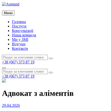
Перейти
до
Asmund
вмісту
Меню
Asmund
Головна
Послуги
Консультації
Наша команда
Ми у ЗМІ
Відгуки
Контакти
Пошук:
Пошук
+38 (067) 373 87 19
Пошук
Пошук:
Пошук
+38 (067) 373 87 19
Адвокат з аліментів
Опубліковано
29.04.2026
на