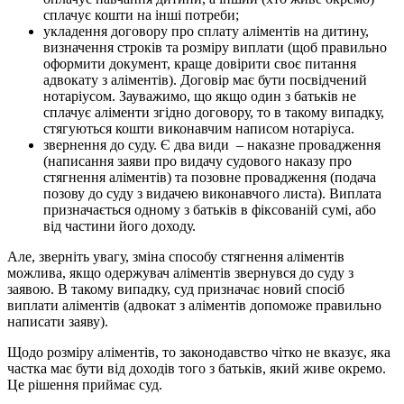
сплачує кошти на інші потреби;
укладення договору про сплату аліментів на дитину,
визначення строків та розміру виплати (щоб правильно
оформити документ, краще довірити своє питання
адвокату з аліментів). Договір має бути посвідчений
нотаріусом. Зауважимо, що якщо один з батьків не
сплачує аліменти згідно договору, то в такому випадку,
стягуються кошти виконавчим написом нотаріуса.
звернення до суду. Є два види – наказне провадження
(написання заяви про видачу судового наказу про
стягнення аліментів) та позовне провадження (подача
позову до суду з видачею виконавчого листа). Виплата
призначається одному з батьків в фіксованій сумі, або
від частини його доходу.
Але, зверніть увагу, зміна способу стягнення аліментів
можлива, якщо одержувач аліментів звернувся до суду з
заявою. В такому випадку, суд призначає новий спосіб
виплати аліментів (адвокат з аліментів допоможе правильно
написати заяву).
Щодо розміру аліментів, то законодавство чітко не вказує, яка
частка має бути від доходів того з батьків, який живе окремо.
Це рішення приймає суд.