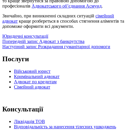
то краще звернутися за правовою допомогою до
професіоналів
Адвокатського об’єднання Асмунд
.
Звичайно, при виникненні складних ситуацій
сімейний
адвокат
краще розбереться в способах стягнення аліментів та
допоможе оформити всі документи.
Категорії
Юридичні консультації
Навігація
Попередній
Попередній запис
Адвокат з банкрутства
запис
Наступний
Наступний запис
Розкрадання гуманітарної допомоги
записів
запис
Послуги
Військовий юрист
Кримінальний адвокат
Адвокат по кредитам
Сімейний адвокат
Консультації
Ліквідація ТОВ
Відповідальність за нанесення тілесних ушкоджень