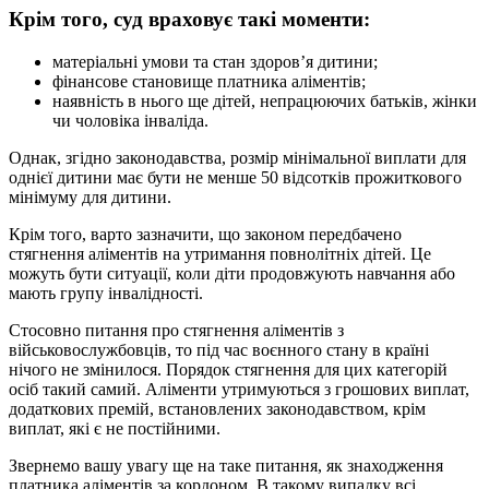
Крім того, суд враховує такі моменти:
матеріальні умови та стан здоров’я дитини;
фінансове становище платника аліментів;
наявність в нього ще дітей, непрацюючих батьків, жінки
чи чоловіка інваліда.
Однак, згідно законодавства, розмір мінімальної виплати для
однієї дитини має бути не менше 50 відсотків прожиткового
мінімуму для дитини.
Крім того, варто зазначити, що законом передбачено
стягнення аліментів на утримання повнолітніх дітей. Це
можуть бути ситуації, коли діти продовжують навчання або
мають групу інвалідності.
Стосовно питання про стягнення аліментів з
військовослужбовців, то під час воєнного стану в країні
нічого не змінилося. Порядок стягнення для цих категорій
осіб такий самий. Аліменти утримуються з грошових виплат,
додаткових премій, встановлених законодавством, крім
виплат, які є не постійними.
Звернемо вашу увагу ще на таке питання, як знаходження
платника аліментів за кордоном. В такому випадку всі