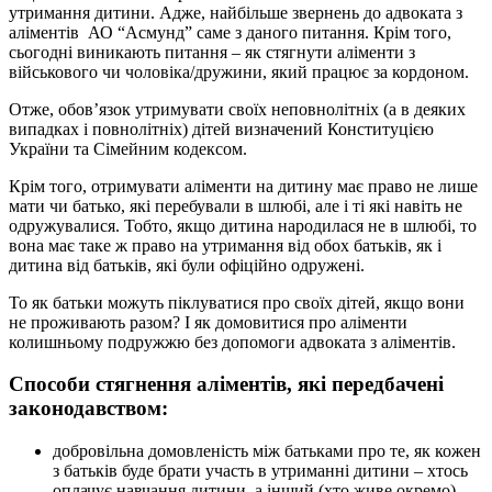
утримання дитини. Адже, найбільше звернень до адвоката з
аліментів АО “Асмунд” саме з даного питання. Крім того,
сьогодні виникають питання – як стягнути аліменти з
військового чи чоловіка/дружини, який працює за кордоном.
Отже, обов’язок утримувати своїх неповнолітніх (а в деяких
випадках і повнолітніх) дітей визначений Конституцією
України та Сімейним кодексом.
Крім того, отримувати аліменти на дитину має право не лише
мати чи батько, які перебували в шлюбі, але і ті які навіть не
одружувалися. Тобто, якщо дитина народилася не в шлюбі, то
вона має таке ж право на утримання від обох батьків, як і
дитина від батьків, які були офіційно одружені.
То як батьки можуть піклуватися про своїх дітей, якщо вони
не проживають разом? І як домовитися про аліменти
колишньому подружжю без допомоги адвоката з аліментів.
Способи стягнення аліментів, які передбачені
законодавством:
добровільна домовленість між батьками про те, як кожен
з батьків буде брати участь в утриманні дитини – хтось
оплачує навчання дитини, а інший (хто живе окремо)