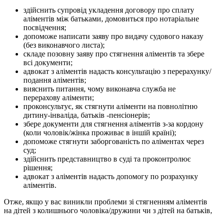
здійснить супровід укладення договору про сплату
аліментів між батьками, домовиться про нотаріальне
посвідчення;
допоможе написати заяву про видачу судового наказу
(без виконавчого листа);
складе позовну заяву про стягнення аліментів та збере
всі документи;
адвокат з аліментів надасть консультацію з перерахунку/
подання аліментів;
вияснить питання, чому виконавча служба не
перерахову аліменти;
проконсультує, як стягнути аліменти на повнолітню
дитину-інваліда, батьків -пенсіонерів;
збере документи для стягнення аліментів з-за кордону
(коли чоловік/жінка проживає в іншій країні);
допоможе стягнути заборгованість по аліментах через
суд;
здійснить представництво в суді та проконтролює
рішення;
адвокат з аліментів надасть допомогу по розрахунку
аліментів.
Отже, якщо у вас виникли проблеми зі стягненням аліментів
на дітей з колишнього чоловіка/дружини чи з дітей на батьків,