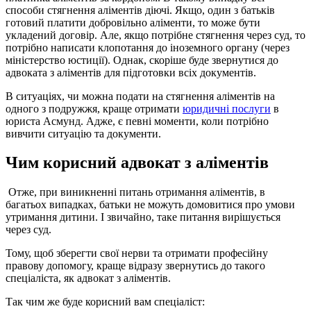
способи стягнення аліментів діючі. Якщо, один з батьків
готовий платити добровільно аліменти, то може бути
укладений договір. Але, якщо потрібне стягнення через суд, то
потрібно написати клопотання до іноземного органу (через
міністерство юстиції). Однак, скоріше буде звернутися до
адвоката з аліментів для підготовки всіх документів.
В ситуаціях, чи можна подати на стягнення аліментів на
одного з подружжя, краще отримати
юридичні послуги
в
юриста Асмунд. Адже, є певні моменти, коли потрібно
вивчити ситуацію та документи.
Чим корисний адвокат з аліментів
Отже, при виникненні питань отримання аліментів, в
багатьох випадках, батьки не можуть домовитися про умови
утримання дитини. І звичайно, таке питання вирішується
через суд.
Тому, щоб зберегти свої нерви та отримати професійну
правову допомогу, краще відразу звернутись до такого
спеціаліста, як адвокат з аліментів.
Так чим же буде корисний вам спеціаліст: