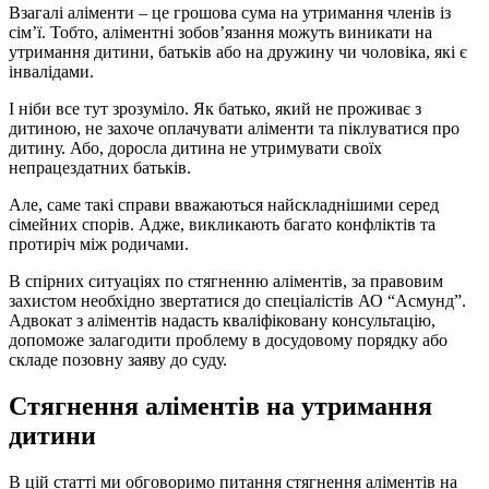
Взагалі аліменти – це грошова сума на утримання членів із
сім’ї. Тобто, аліментні зобов’язання можуть виникати на
утримання дитини, батьків або на дружину чи чоловіка, які є
інвалідами.
І ніби все тут зрозуміло. Як батько, який не проживає з
дитиною, не захоче оплачувати аліменти та піклуватися про
дитину. Або, доросла дитина не утримувати своїх
непрацездатних батьків.
Але, саме такі справи вважаються найскладнішими серед
сімейних спорів. Адже, викликають багато конфліктів та
протиріч між родичами.
В спірних ситуаціях по стягненню аліментів, за правовим
захистом необхідно звертатися до спеціалістів АО “Асмунд”.
Адвокат з аліментів надасть кваліфіковану консультацію,
допоможе залагодити проблему в досудовому порядку або
складе позовну заяву до суду.
Стягнення аліментів на утримання
дитини
В цій статті ми обговоримо питання стягнення аліментів на