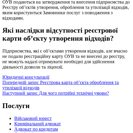
ОУВ подаються на затвердження та внесення підприємства до
Реєстру об’єктів утворення, оброблення та утилізації відходів,
яким користуються Замовники послуг з поводження з
відходами.
Які наслідки відсутності реєстрової
карти об’єкту утворення відходів?
Підприємства, які є об’єктами утворення відходів, але вчасно
не подали реєстраційну карту ОУВ та не внесені до реєстру,
не можуть надалі отримувати необхідні для здійснення
діяльності дозволи та ліцензії.
Категорії
Юридичні консультації
Навігація
Попередній
Попередній запис
Реєстрова карта об’єкта оброблення та
запис
утилізації відходів
записів
Наступний
Наступний запис
Для чого потрібні технічні умови?
запис
Послуги
Військовий юрист
Кримінальний адвокат
Адвокат по кредитам