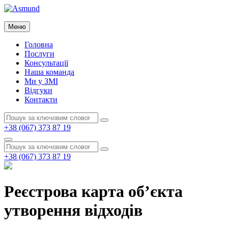
Перейти
до
Asmund
вмісту
Меню
Asmund
Головна
Послуги
Консультації
Наша команда
Ми у ЗМІ
Відгуки
Контакти
Пошук:
Пошук
+38 (067) 373 87 19
Пошук
Пошук:
Пошук
+38 (067) 373 87 19
Реєстрова карта об’єкта
утворення відходів