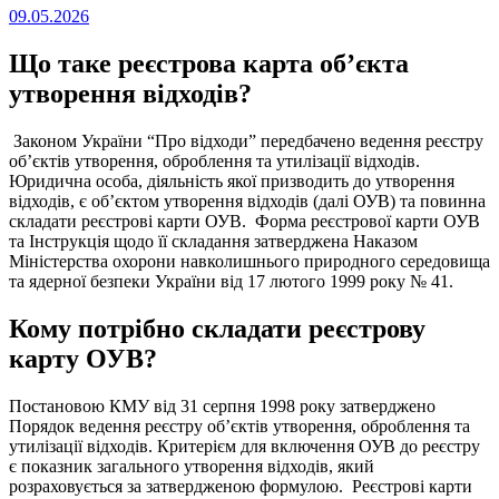
Опубліковано
09.05.2026
на
Що таке реєстрова карта об’єкта
утворення відходів?
Законом України “Про відходи” передбачено ведення реєстру
об’єктів утворення, оброблення та утилізації відходів.
Юридична особа, діяльність якої призводить до утворення
відходів, є об’єктом утворення відходів (далі ОУВ) та повинна
складати реєстрові карти ОУВ. Форма реєстрової карти ОУВ
та Інструкція щодо її складання затверджена Наказом
Міністерства охорони навколишнього природного середовища
та ядерної безпеки України від 17 лютого 1999 року № 41.
Кому потрібно складати реєстрову
карту ОУВ?
Постановою КМУ від 31 серпня 1998 року затверджено
Порядок ведення реєстру об’єктів утворення, оброблення та
утилізації відходів. Критерієм для включення ОУВ до реєстру
є показник загального утворення відходів, який
розраховується за затвердженою формулою. Реєстрові карти