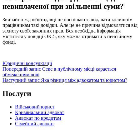
невиплаченої при звільненні суми?
Звичайно ж, роботодавці не поспішають видавати колишнім
працівникам такі довідки. Але це не причина відмовлятися від
захисту своїх законних прав. Вся необхідна інформація
міститься у довідці ОК-5, яку можна отримати в пенсійному
фонді.
Категорії
Юридичні консультації
Навігація
Попередній
Попередній запис
Секс в публічному місці карається
запис
обмеженням волі
записів
Наступний
Наступний запис
Яка різниця між адвокатом та юристом?
запис
Послуги
Військовий юрист
Кримінальний адвокат
Адвокат по кредитам
Сімейний адвокат