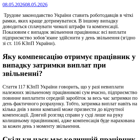
Опубліковано
08.05.2026
08.05.2026
на
Трудове законодавство України ставить роботодавців в чіткі
рамки, яких краще дотримуватися. В іншому випадку
доводиться сплачувати чималі штрафи та компенсації.
Показовим є випадок звільнення працівника: всі виплати
підприємство зобов’язане здійснити у день звільнення (згідно
зі ст. 116 КЗпП України).
Яку компенсацію отримує працівник у
випадку затримки виплат при
звільненні?
Стаття 117 КЗпП України говорить, що у разі невиплати
належних звільненому працівникові сум вчасно, підприємство
повинне виплатити середній заробіток за весь час затримки по
день фактичного розрахунку. Тобто, затримка виплат навіть на
кілька днів з вини компанії може призвести до відчутної
компенсації. Довгий розгляд справи у суді лише на руку
колишньому працівникові, адже компенсація буде нарахована
за кожен день з моменту звільнення.
Скільки часу має колишній працівник