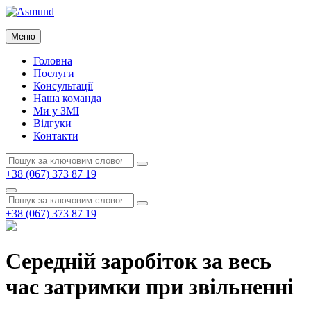
Перейти
до
Asmund
вмісту
Меню
Asmund
Головна
Послуги
Консультації
Наша команда
Ми у ЗМІ
Відгуки
Контакти
Пошук:
Пошук
+38 (067) 373 87 19
Пошук
Пошук:
Пошук
+38 (067) 373 87 19
Середній заробіток за весь
час затримки при звільненні