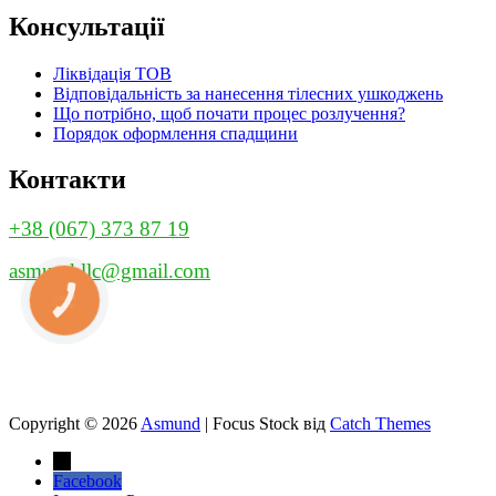
Консультації
Ліквідація ТОВ
Відповідальність за нанесення тілесних ушкоджень
Що потрібно, щоб почати процес розлучення?
Порядок оформлення спадщини
Контакти
+38 (067) 373 87 19
asmund.llc@gmail.com
КНОПКА
ЗВ'ЯЗКУ
Copyright © 2026
Asmund
|
Focus Stock від
Catch Themes
→
Facebook