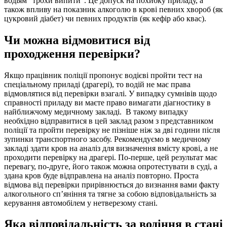
водіям “трохи випити”. Це допуск на похибку приладу, а
також впливу на показник алкоголю в крові певних хвороб (як
цукровий діабет) чи певних продуктів (як кефір або квас).
Чи можна відмовитися від
проходження перевірки?
Якщо працівник поліції пропонує водієві пройти тест на
спеціальному приладі (драгері), то водій не має права
відмовлятися від перевірки взагалі. У випадку сумнівів щодо
справності приладу ви маєте право вимагати діагностику в
найближчому медичному закладі. В такому випадку
необхідно відправитися в цей заклад разом з представником
поліції та пройти перевірку не пізніше ніж за дві години після
зупинки транспортного засобу. Рекомендуємо в медичному
закладі здати кров на аналіз для визначення вмісту крові, а не
проходити перевірку на драгері. По-перше, цей результат має
перевагу, по-друге, його також можна опротестувати в суді, а
здана кров буде відправлена на аналіз повторно. Проста
відмова від перевірки прирівнюється до визнання вами факту
алкогольного сп’яніння та тягне за собою відповідальність за
керування автомобілем у нетверезому стані.
Яка відповідальність за водіння в стані