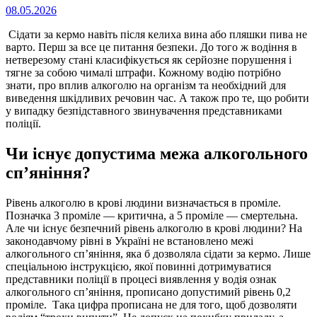
Опубліковано
08.05.2026
на
Сідати за кермо навіть після келиха вина або пляшки пива не
варто. Перш за все це питання безпеки. До того ж водіння в
нетверезому стані класифікується як серйозне порушення і
тягне за собою чималі штрафи. Кожному водію потрібно
знати, про вплив алкоголю на організм та необхідний для
виведення шкідливих речовин час. А також про те, що робити
у випадку безпідставного звинувачення представниками
поліції.
Чи існує допустима межа алкогольного
сп’яніння?
Рівень алкоголю в крові людини визначається в проміле.
Позначка 3 проміле ― критична, а 5 проміле ― смертельна.
Але чи існує безпечний рівень алкоголю в крові людини? На
законодавчому рівні в Україні не встановлено межі
алкогольного сп’яніння, яка б дозволяла сідати за кермо. Лише
спеціальною інструкцією, якої повинні дотримуватися
представники поліції в процесі виявлення у водія ознак
алкогольного сп’яніння, прописано допустимий рівень 0,2
проміле. Така цифра прописана не для того, щоб дозволяти