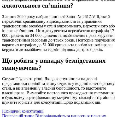
алкогольного сп’яніння?
З липня 2020 року набрав чинності Закон № 2617-VIII, який
передбачає кримінальну відповідальність за управління
транспортним засобом у стані алкогольного, наркотичного або
іншого сп’яніння. Цим документом передбачено штраф від 17
000 гривень до 34 000 гривень та позбавлення права керувати
транспортними засобами до трьох років. Повторне порушення
карається штрафом до 51 000 гривень та позбавленням права
керувати автомобілем на термін від двох до трьох років.
Що робити у випадку безпідставних
звинувачень?
Ситуації бувають різні. Якщо вас зупинили на дорозі
представники поліції та звинувачують у водінні в нетверезому
стані, а ви впевнені у власній безгрішності, то відстоюйте
власні права. Вимагайте повторного проходження тестування
в будь-якому сертифікованому медичному закладі та терміново
шукайте юристів для консультації щодо подальших дій.
Категорії
Юридичні консультації
Навігація
Попередній
Попередній запис
Відповідальність за нанесення тілесних