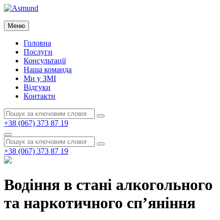
Перейти
до
Asmund
вмісту
Меню
Asmund
Головна
Послуги
Консультації
Наша команда
Ми у ЗМІ
Відгуки
Контакти
Пошук:
Пошук
+38 (067) 373 87 19
Пошук
Пошук:
Пошук
+38 (067) 373 87 19
Водіння в стані алкогольного
та наркотичного сп’яніння