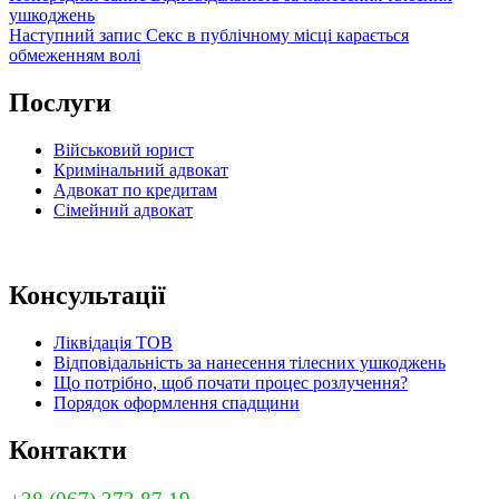
запис
ушкоджень
записів
Наступний
Наступний запис
Секс в публічному місці карається
запис
обмеженням волі
Послуги
Військовий юрист
Кримінальний адвокат
Адвокат по кредитам
Сімейний адвокат
Консультації
Ліквідація ТОВ
Відповідальність за нанесення тілесних ушкоджень
Що потрібно, щоб почати процес розлучення?
Порядок оформлення спадщини
Контакти