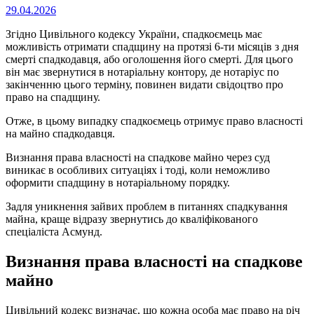
Опубліковано
29.04.2026
на
Згідно Цивільного кодексу України, спадкоємець має
можливість отримати спадщину на протязі 6-ти місяців з дня
смерті спадкодавця, або оголошення його смерті. Для цього
він має звернутися в нотаріальну контору, де нотаріус по
закінченню цього терміну, повинен видати свідоцтво про
право на спадщину.
Отже, в цьому випадку спадкоємець отримує право власності
на майно спадкодавця.
Визнання права власності на спадкове майно через суд
виникає в особливих ситуаціях і тоді, коли неможливо
оформити спадщину в нотаріальному порядку.
Задля уникнення зайвих проблем в питаннях спадкування
майна, краще відразу звернутись до кваліфікованого
спеціаліста Асмунд.
Визнання права власності на спадкове
майно
Цивільний кодекс визначає, що кожна особа має право на річ