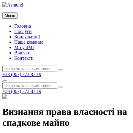
Перейти
до
Asmund
вмісту
Меню
Asmund
Головна
Послуги
Консультації
Наша команда
Ми у ЗМІ
Відгуки
Контакти
Пошук:
Пошук
+38 (067) 373 87 19
Пошук
Пошук:
Пошук
+38 (067) 373 87 19
Визнання права власності на
спадкове майно