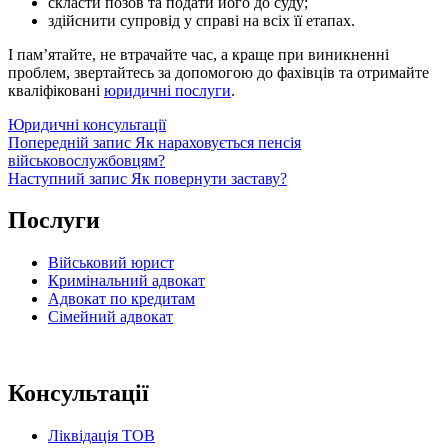
скласти позов та подати його до суду;
здійснити супровід у справі на всіх її етапах.
І пам’ятайте, не втрачайте час, а краще при виникненні
проблем, звертайтесь за допомогою до фахівців та отримайте
кваліфіковані
юридичні послуги
.
Категорії
Юридичні консультації
Навігація
Попередній
Попередній запис
Як нараховується пенсія
запис
військовослужбовцям?
записів
Наступний
Наступний запис
Як повернути заставу?
запис
Послуги
Військовий юрист
Кримінальний адвокат
Адвокат по кредитам
Сімейний адвокат
Консультації
Ліквідація ТОВ