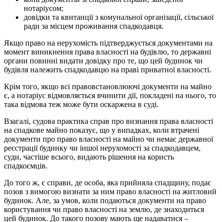
нотаріусом;
довідки та квитанції з комунальної організації, сільської
ради за місцем проживання спадкодавця.
Якщо право на нерухомість підтверджується документами на
момент виникнення права власності на будівлю, то державні
органи повинні видати довідку про те, що цей будинок чи
будівля належить спадкодавцю на праві приватної власності.
Крім того, якщо всі правовстановлюючі документи на майно
є, а нотаріус відмовляється вчинити дії, покладені на нього, то
така відмова теж може бути оскаржена в суді.
Взагалі, судова практика справ про визнання права власності
на спадкове майно показує, що у випадках, коли втрачені
документи про право власності на майно чи немає державної
реєстрації будинку чи іншої нерухомості за спадкодавцем,
суди, частіше всього, видають рішення на користь
спадкоємців.
До того ж, є справи, де особа, яка прийняла спадщину, подає
позов з вимогою визнати за ним право власності на житловий
будинок. Але, за умов, коли подаються документи на право
користування чи право власності на землю, де знаходиться
цей будинок. До такого позову мають ще надаватися –