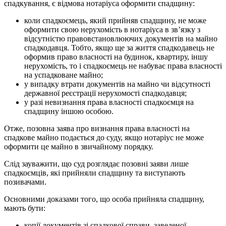
спадкування, є відмова нотаріуса оформити спадщину:
коли спадкоємець, який прийняв спадщину, не може
оформити свою нерухомість в нотаріуса в зв’язку з
відсутністю правовстановлюючих документів на майно
спадкодавця. Тобто, якщо ще за життя спадкодавець не
оформив право власності на будинок, квартиру, іншу
нерухомість, то і спадкоємець не набуває права власності
на успадковане майно;
у випадку втрати документів на майно чи відсутності
державної реєстрації нерухомості спадкодавця;
у разі невизнання права власності спадкоємця на
спадщину іншою особою.
Отже, позовна заява про визнання права власності на
спадкове майно подається до суду, якщо нотаріус не може
оформити це майно в звичайному порядку.
Слід зауважити, що суд розглядає позовні заяви лише
спадкоємців, які прийняли спадщину та виступають
позивачами.
Основними доказами того, що особа прийняла спадщину,
мають бути:
копії документів зі спадкової справи, заведеної