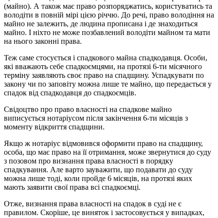
(майно). А також має право розпоряджатись, користуватись та
володіти в повній мірі цією річчю. До речі, право володіння на
майно не залежить, де людина прописана і де знаходиться
майно. І ніхто не може позбавлений володіти майном та мати
на нього законні права.
Теж саме стосується і спадкового майна спадкодавця. Особи,
які вважають себе спадкоємцями, на протязі 6-ти місячного
терміну заявляють своє право на спадщину. Успадкувати по
закону чи по заповіту можна лише те майно, що передається у
спадок від спадкодавця до спадкоємців.
Свідоцтво про право власності на спадкове майно
виписується нотаріусом після закінчення 6-ти місяців з
моменту відкриття спадщини.
Якщо ж нотаріус відмовився оформити право на спадщину,
особа, що має право на її отримання, може звернутися до суду
з позовом про визнання права власності в порядку
спадкування. Але варто зауважити, що подавати до суду
можна лише тоді, коли пройде 6 місяців, на протязі яких
мають заявити свої права всі спадкоємці.
Отже, визнання права власності на спадок в суді не є
правилом. Скоріше, це виняток і застосовується у випадках,