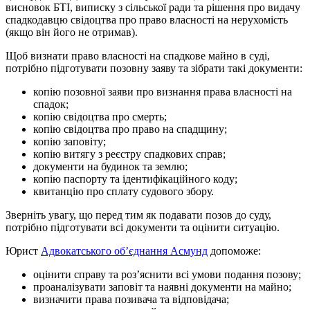
висновок БТІ, виписку з сільської ради та рішення про видачу
спадкодавцю свідоцтва про право власності на нерухомість
(якщо він його не отримав).
Щоб визнати право власності на спадкове майно в суді,
потрібно підготувати позовну заяву та зібрати такі документи:
копію позовної заяви про визнання права власності на
спадок;
копію свідоцтва про смерть;
копію свідоцтва про право на спадщину;
копію заповіту;
копію витягу з реєстру спадкових справ;
документи на будинок та землю;
копію паспорту та ідентифікаційного коду;
квитанцію про сплату судового збору.
Зверніть увагу, що перед тим як подавати позов до суду,
потрібно підготувати всі документи та оцінити ситуацію.
Юрист
Адвокатського об’єднання Асмунд
допоможе:
оцінити справу та роз’яснити всі умови подання позову;
проаналізувати заповіт та наявні документи на майно;
визначити права позивача та відповідача;