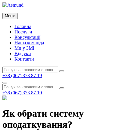
Перейти
до
Asmund
вмісту
Меню
Asmund
Головна
Послуги
Консультації
Наша команда
Ми у ЗМІ
Відгуки
Контакти
Пошук:
Пошук
+38 (067) 373 87 19
Пошук
Пошук:
Пошук
+38 (067) 373 87 19
Як обрати систему
оподаткування?