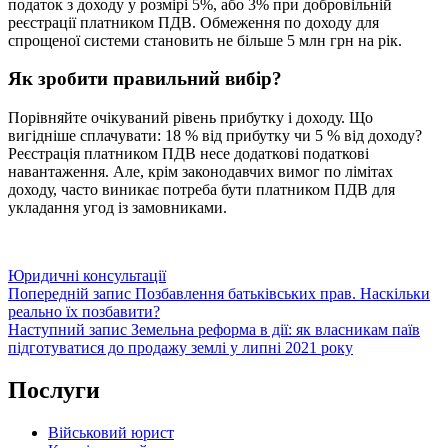
податок з доходу у розмірі 5%, або 3% при добровільній
реєстрації платником ПДВ. Обмеження по доходу для
спрощеної системи становить не більше 5 млн грн на рік.
Як зробити правильний вибір?
Порівняйте очікуваний рівень прибутку і доходу. Що
вигідніше сплачувати: 18 % від прибутку чи 5 % від доходу?
Реєстрація платником ПДВ несе додаткові податкові
навантаження. Але, крім законодавчих вимог по лімітах
доходу, часто виникає потреба бути платником ПДВ для
укладання угод із замовниками.
Категорії
Юридичні консультації
Навігація
Попередній
Попередній запис
Позбавлення батьківських прав. Наскільки
запис
реально їх позбавити?
записів
Наступний
Наступний запис
Земельна реформа в дії: як власникам паїв
запис
підготуватися до продажу землі у липні 2021 року
Послуги
Військовий юрист