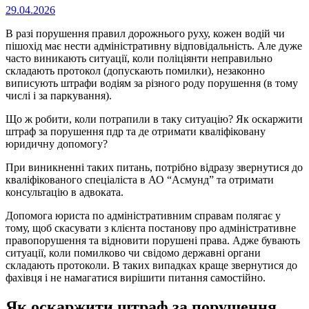
Опубліковано
29.04.2026
на
В разі порушення правил дорожнього руху, кожен водій чи
пішохід має нести адміністративну відповідальність. Але дуже
часто виникають ситуації, коли поліціянти неправильно
складають протокол (допускають помилки), незаконно
виписують штрафи водіям за різного роду порушення (в тому
числі і за паркування).
Що ж робити, коли потрапили в таку ситуацію? Як оскаржити
штраф за порушення пдр та де отримати кваліфіковану
юридичну допомогу?
При виникненні таких питань, потрібно відразу звернутися до
кваліфікованого спеціаліста в АО “Асмунд” та отримати
консультацію в адвоката.
Допомога юриста по адміністративним справам полягає у
тому, щоб скасувати з клієнта постанову про адміністративне
правопорушення та відновити порушені права. Адже бувають
ситуації, коли помилково чи свідомо державні органи
складають протоколи. В таких випадках краще звернутися до
фахівця і не намагатися вирішити питання самостійно.
Як оскаржити штраф за порушення