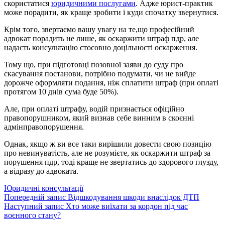
скористатися
юридичними послугами
. Адже юрист-практик
може порадити, як краще зробити і куди спочатку звернутися.
Крім того, звертаємо вашу увагу на те,що професійний
адвокат порадить не лише, як оскаржити штраф пдр, але
надасть консультацію стосовно доцільності оскарження.
Тому що, при підготовці позовної заяви до суду про
скасування постанови, потрібно подумати, чи не вийде
дорожче оформляти подання, ніж сплатити штраф (при оплаті
протягом 10 днів сума буде 50%).
Але, при оплаті штрафу, водій признається офіційно
правопорушником, який визнав себе винним в скоєнні
адмінправопорушення.
Однак, якщо ж ви все таки вирішили довести свою позицію
про невинуватість, але не розумієте, як оскаржити штраф за
порушення пдр, тоді краще не звертатись до здорового глузду,
а відразу до адвоката.
Категорії
Юридичні консультації
Навігація
Попередній
Попередній запис
Відшкодування шкоди внаслідок ДТП
запис
Наступний
Наступний запис
Хто може виїхати за кордон під час
записів
запис
воєнного стану?