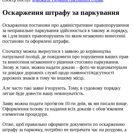
Оскарження штрафу за паркування
Оскарження постанови про адміністративне правопорушення
за неправильне паркування здійснюється в такому ж порядку,
як і для інших правопорушень по яким незаконно винесенні
постанови та оформлені штрафи.
Спочатку можна звернутися з заявою до керівництва
патрульної поліції, де повідомити про порушення ваших прав
та винесення незаконного рішення стосовно паркування.
Знову ж таки, можна надати докази – фото чи відеоматеріали
та довідки дорожніх служб щодо наявності/відсутності
дорожніх знаків в тому чи іншому місці.
Але часто такі заяви ігнорують. Тому, в судовому порядку
легше буде довести вашу невинуватість.
Заяву можна подати протягом 10-ти днів, як ми писали вище.
Оформлення позову та надання всіх доказів є обов’язковим
елементом процедури.
Отже, щоб правильно оформити документи по оскарженню
штрафу за парковку, потрібно не витрачати час на роздуми, а