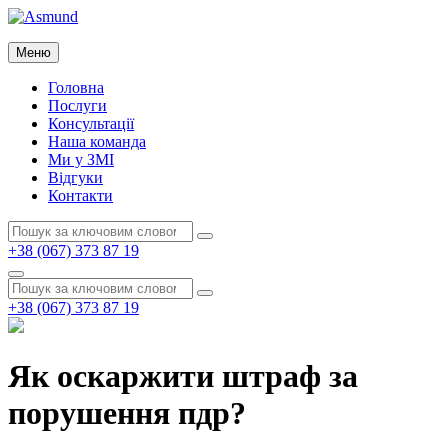
Перейти
до
Asmund
вмісту
Меню
Asmund
Головна
Послуги
Консультації
Наша команда
Ми у ЗМІ
Відгуки
Контакти
Пошук:
Пошук
+38 (067) 373 87 19
Пошук
Пошук:
Пошук
+38 (067) 373 87 19
Як оскаржити штраф за
порушення пдр?