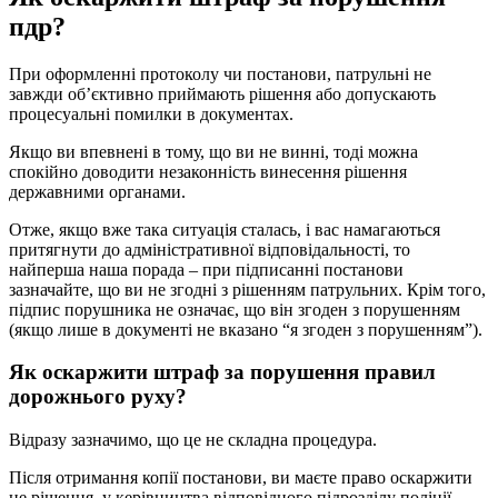
пдр?
При оформленні протоколу чи постанови, патрульні не
завжди об’єктивно приймають рішення або допускають
процесуальні помилки в документах.
Якщо ви впевнені в тому, що ви не винні, тоді можна
спокійно доводити незаконність винесення рішення
державними органами.
Отже, якщо вже така ситуація сталась, і вас намагаються
притягнути до адміністративної відповідальності, то
найперша наша порада – при підписанні постанови
зазначайте, що ви не згодні з рішенням патрульних. Крім того,
підпис порушника не означає, що він згоден з порушенням
(якщо лише в документі не вказано “я згоден з порушенням”).
Як оскаржити штраф за порушення правил
дорожнього руху?
Відразу зазначимо, що це не складна процедура.
Після отримання копії постанови, ви маєте право оскаржити
це рішення у керівництва відповідного підрозділу поліції.