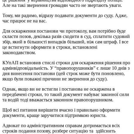
Але на такі звернення громадян часто не звертають уваги.
Тому, ми радимо, відразу подавати документи до суду. Адже,
час працює не на вас.
Для оскарження постанови чи протоколу, вам потрібно буде
скласти позов, декілька разів сходити в суд, сплатити судовий
збір, який в більшості випадків більший, ніж сам штраф. І все
це встигнути оформити в строки, встановлені
законодавством.
КУпАП встановив стислі строки для оскарження рішення про
адмінвідповідальність. У “правопорушників” є лише 10 днів з
дня винесення постанови (цей строк може бути поновлено,
якщо були поважні причини не звернення до суду).
Однак, якщо ви не встигли і постанова не оскаржена в
передбачені строки, то такий документ набуває законної сили
та водій тоді вважається законним правопорушником.
Щоб всі питання вирішити вчасно і правильно оформити
документи, краще заручитися підтримкою юриста.
Адвокат по адміністративним справам дотримається всіх
строків подання позову, розбере ситуацію та здійснить