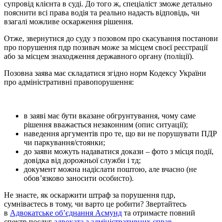
супровід клієнта в суді. До того ж, спеціаліст зможе детально
пояснити всі права водія та реально надасть відповідь, чи
взагалі можливе оскарження рішення.
Отже, звернутися до суду з позовом про скасування постанови
про порушення пдр позивач може за місцем своєї реєстрації
або за місцем знаходження державного органу (поліції).
Позовна заява має складатися згідно норм Кодексу України
про адміністративні правопорушення:
в заяві має бути вказане обгрунтування, чому саме
рішення вважається незаконним (опис ситуації);
наведення аргументів про те, що ви не порушувати ПДР
чи паркування/стоянки;
до заяви можуть надаватися докази – фото з місця події,
довідка від дорожньої служби і тд;
документ можна надіслати поштою, але вчасно (не
обов’язково заносити особисто).
Не знаєте, як оскаржити штраф за порушення пдр,
сумніваєтесь в тому, чи варто це робити? Звертайтесь
в
Адвокатське об’єднання Асмунд
та отримаєте повний
спектр послуг
адвоката з адміністративних справ
.