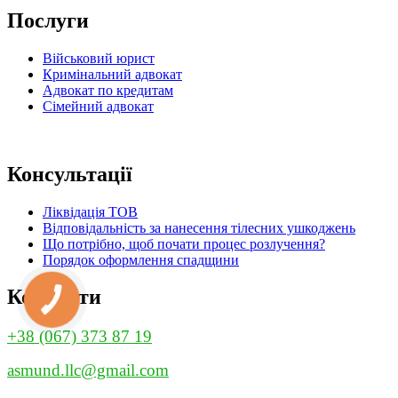
Послуги
Військовий юрист
Кримінальний адвокат
Адвокат по кредитам
Сімейний адвокат
Консультації
Ліквідація ТОВ
Відповідальність за нанесення тілесних ушкоджень
Що потрібно, щоб почати процес розлучення?
Порядок оформлення спадщини
Контакти
КНОПКА
ЗВ'ЯЗКУ
+38 (067) 373 87 19
asmund.llc@gmail.com