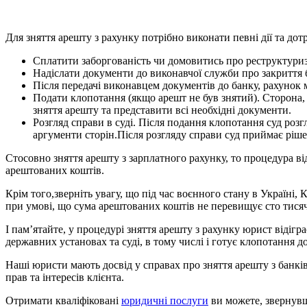
Для зняття арешту з рахунку потрібно виконати певні дії та до
Сплатити заборгованість чи домовитись про реструктуриз
Надіслати документи до виконавчої служби про закриття б
Після передачі виконавцем документів до банку, рахунок 
Подати клопотання (якщо арешт не був знятий). Сторона, 
зняття арешту та представити всі необхідні документи.
Розгляд справи в суді. Після подання клопотання суд розг
аргументи сторін.Після розгляду справи суд приймає рішен
Стосовно зняття арешту з зарплатного рахунку, то процедура ві
арештованих коштів.
Крім того,зверніть увагу, що під час воєнного стану в Україні,
при умові, що сума арештованих коштів не перевищує сто тисяч
І пам’ятайте, у процедурі зняття арешту з рахунку юрист відігра
державних установах та суді, в тому числі і готує клопотання до
Наші юристи мають досвід у справах про зняття арешту з банкі
прав та інтересів клієнта.
Отримати кваліфіковані
юридичні послуги
ви можете, звернувш