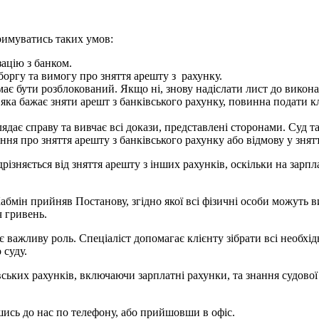
тримуватись таких умов:
ацію з банком.
оргу та вимогу про зняття арешту з рахунку.
має бути розблокований. Якщо ні, знову надіслати лист до викона
яка бажає зняти арешт з банківського рахунку, повинна подати кл
лядає справу та вивчає всі докази, представлені сторонами. Суд 
ня про зняття арешту з банківського рахунку або відмову у знятт
дрізняється від зняття арешту з інших рахунків, оскільки на за
 Кабмін прийняв Постанову, згідно якої всі фізичні особи можуть
 гривень.
є важливу роль. Спеціаліст допомагає клієнту зібрати всі необхід
 суду.
вських рахунків, включаючи зарплатні рахунки, та знання судово
ись до нас по телефону, або прийшовши в офіс.