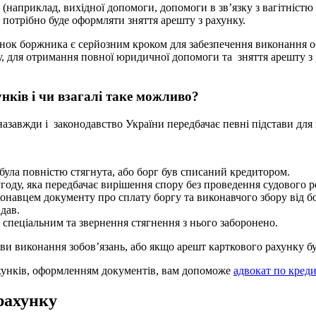
х (наприклад, вихідної допомоги, допомоги в зв’язку з вагітністю
 потрібно буде оформляти зняття арешту з рахунку.
ок боржника є серйозним кроком для забезпечення виконання обов
ому, для отримання повної юридичної допомоги та зняття арешту 
нків і чи взагалі таке можливо?
азавжди і законодавство України передбачає певні підстави для з
була повністю стягнута, або борг був списаний кредитором.
ду, яка передбачає вирішення спору без проведення судового ро
онавцем документу про сплату боргу та виконавчого збору від 
дав.
 спеціальним та звернення стягнення з нього заборонено.
ви виконання зобов’язань, або якщо арешт карткового рахунку бу
ахунків, оформленням документів, вам допоможе
адвокат по кред
рахунку