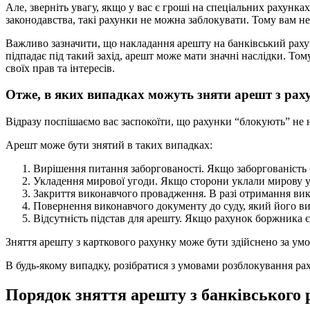
Але, зверніть увагу, якщо у вас є гроші на спеціальних рахунка
законодавства, такі рахунки не можна заблокувати. Тому вам не
Важливо зазначити, що накладання арешту на банківський рахун
підпадає під такий захід, арешт може мати значні наслідки. Т
своїх прав та інтересів.
Отже, в яких випадках можуть зняти арешт з раху
Відразу поспішаємо вас заспокоїти, що рахунки “блокують” не н
Арешт може бути знятий в таких випадках:
Вирішення питання заборгованості. Якщо заборгованість 
Укладення мирової угоди. Якщо сторони уклали мирову уго
Закриття виконавчого провадження. В разі отримання вик
Повернення виконавчого документу до суду, який його ви
Відсутність підстав для арешту. Якщо рахунок боржника є
Зняття арешту з карткового рахунку може бути здійснено за умо
В будь-якому випадку, розібратися з умовами розблокування р
Порядок зняття арешту з банківського 