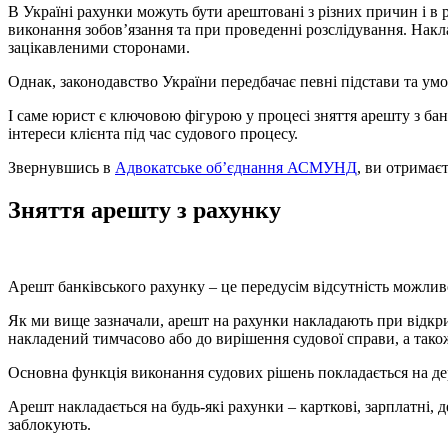
В Україні рахунки можуть бути арештовані з різних причин і в
виконання зобов’язання та при проведенні розслідування. Нак
зацікавленими сторонами.
Однак, законодавство України передбачає певні підстави та умов
І саме юрист є ключовою фігурою у процесі зняття арешту з банк
інтереси клієнта під час судового процесу.
Звернувшись в
Адвокатське об’єднання АСМУНД
, ви отримає
Зняття арешту з рахунку
Арешт банківського рахунку – це передусім відсутність можливо
Як ми вище зазначали, арешт на рахунки накладають при відкр
накладений тимчасово або до вирішення судової справи, а так
Основна функція виконання судових рішень покладається на де
Арешт накладається на будь-які рахунки – карткові, зарплатні, 
заблокують.