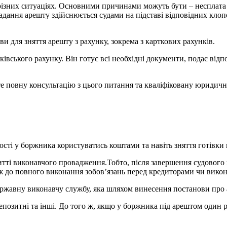
 різних ситуаціях. Основними причинами можуть бути – несплата
ладання арешту здійснюється судами на підставі відповідних кл
и для зняття арешту з рахунку, зокрема з карткових рахунків.
івського рахунку. Він готує всі необхідні документи, подає відп
те повну консультацію з цього питання та кваліфіковану юридичн
сті у боржника користуватись коштами та навіть зняття готівки 
итті виконавчого провадження.Тобто, після завершення судового
ож до повного виконання зобов’язань перед кредиторами чи вико
ржавну виконавчу службу, яка шляхом винесення постанови про а
депозитні та інші. До того ж, якщо у боржника під арештом один 