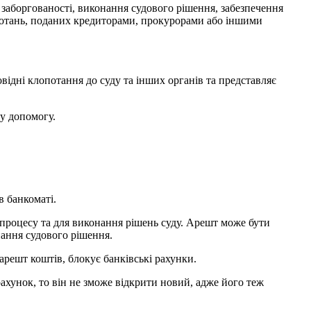
 заборгованості, виконання судового рішення, забезпечення
опотань, поданих кредиторами, прокурорами або іншими
овідні клопотання до суду та інших органів та представляє
у допомогу.
в банкоматі.
 процесу та для виконання рішень суду. Арешт може бути
нання судового рішення.
решт коштів, блокує банківські рахунки.
рахунок, то він не зможе відкрити новий, адже його теж