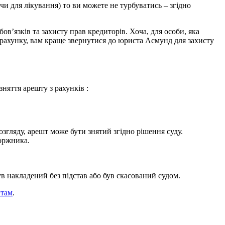
 чи для лікування) то ви можете не турбуватись – згідно
’язків та захисту прав кредиторів. Хоча, для особи, яка
з рахунку, вам краще звернутися до юриста Асмунд для захисту
няття арешту з рахунків :
згляду, арешт може бути знятий згідно рішення суду.
боржника.
в накладений без підстав або був скасований судом.
итам
.