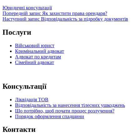
Категорії
Юридичні консультації
Навігація
Попередній
Попередній запис
Як захистити права орендаря?
запис
Наступний
Наступний запис
Відповідальність за підробку документів
записів
запис
Послуги
Військовий юрист
Кримінальний адвокат
Адвокат по кредитам
Сімейний адвокат
Консультації
Ліквідація ТОВ
Відповідальність за нанесення тілесних ушкоджень
Що потрібно, щоб почати процес розлучення?
Порядок оформлення спадщини
Контакти