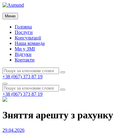
Перейти
до
Asmund
вмісту
Меню
Asmund
Головна
Послуги
Консультації
Наша команда
Ми у ЗМІ
Відгуки
Контакти
Пошук:
Пошук
+38 (067) 373 87 19
Пошук
Пошук:
Пошук
+38 (067) 373 87 19
Зняття арешту з рахунку
Опубліковано
29.04.2026
на