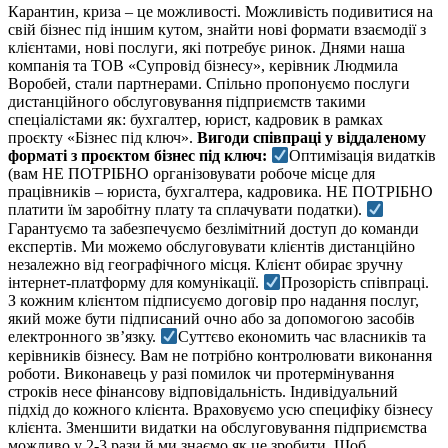
Карантин, криза – це можливості. Можливість подивитися на
свій бізнес під іншим кутом, знайти нові формати взаємодії з
клієнтами, нові послуги, які потребує ринок. Днями наша
компанія та ТОВ «Супровід бізнесу», керівник Людмила
Воробей, стали партнерами. Спільно пропонуємо послуги
дистанційного обслуговування підприємств такими
спеціалістами як: бухгалтер, юрист, кадровик в рамках
проєкту «Бізнес під ключ».
Вигоди співпраці у віддаленому
форматі з проєктом бізнес під ключ:
Оптимізація видатків
(вам НЕ ПОТРІБНО організовувати робоче місце для
працівників – юриста, бухгалтера, кадровика. НЕ ПОТРІБНО
платити їм заробітну плату та сплачувати податки).
Гарантуємо та забезпечуємо безлімітний доступ до команди
експертів. Ми можемо обслуговувати клієнтів дистанційно
незалежно від географічного місця. Клієнт обирає зручну
інтернет-платформу для комунікації.
Прозорість співпраці.
З кожним клієнтом підписуємо договір про надання послуг,
який може бути підписаний очно або за допомогою засобів
електронного зв’язку.
Суттєво економить час власників та
керівників бізнесу. Вам не потрібно контролювати виконання
роботи. Виконавець у разі помилок чи протермінування
строків несе фінансову відповідальність. Індивідуальний
підхід до кожного клієнта. Враховуємо усю специфіку бізнесу
клієнта. Зменшити видатки на обслуговування підприємства
можливо у 2-3 рази й ми знаємо як це зробити. Щоб