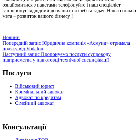
ознайомитися з пакетами телефонуйте і наш спеціаліст
запропонує відвідний до ваших потреб та задач. Наша спільна
мета – розвиток вашого бізнесу !
Категорії
Новини
Навігація
Попередній
Попередній запис
Юридична компанія «Асмунд» отримала
запис
подяку від Vodafon
записів
Наступний
Наступний запис
Пропонуємо послуги супроводу
запис
підприємства у підготовці технічної специфікації
Послуги
Військовий юрист
Кримінальний адвокат
Адвокат по кредитам
Сімейний адвокат
Консультації