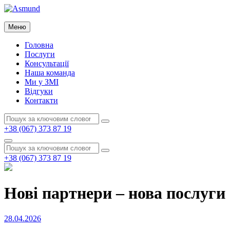
Перейти
до
Asmund
вмісту
Меню
Asmund
Головна
Послуги
Консультації
Наша команда
Ми у ЗМІ
Відгуки
Контакти
Пошук:
Пошук
+38 (067) 373 87 19
Пошук
Пошук:
Пошук
+38 (067) 373 87 19
Нові партнери – нова послуги
Опубліковано
28.04.2026
на