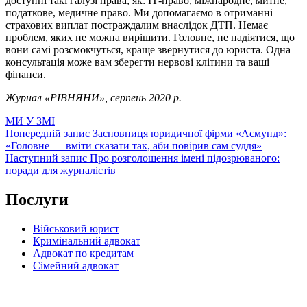
доступні такі галузі права, як: ІТ-право, міжнародне, митне,
податкове, медичне право. Ми допомагаємо в отриманні
страхових виплат постраждалим внаслідок ДТП. Немає
проблем, яких не можна вирішити. Головне, не надіятися, що
вони самі розсмокчуться, краще звернутися до юриста. Одна
консультація може вам зберегти нервові клітини та ваші
фінанси.
Журнал «РІВНЯНИ», серпень 2020 р.
Категорії
МИ У ЗМІ
Навігація
Попередній
Попередній запис
Засновниця юридичної фірми «Асмунд»:
запис
«Головне ― вміти сказати так, аби повірив сам суддя»
записів
Наступний
Наступний запис
Про розголошення імені підозрюваного:
запис
поради для журналістів
Послуги
Військовий юрист
Кримінальний адвокат
Адвокат по кредитам
Сімейний адвокат