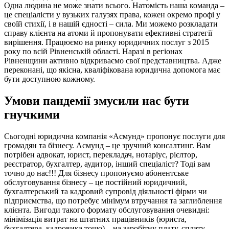
Одна людина не може знати всього. Натомість наша команда –
це спеціалісти у вузьких галузях права, кожен окремо профі у
своїй стихії, і в нашій єдності – сила. Ми можемо розкладати
справу клієнта на атоми й пропонувати ефективні стратегії
вирішення. Працюємо на ринку юридичних послуг з 2015
року по всій Рівненській області. Наразі в регіонах
Рівненщини активно відкриваємо свої представництва. Адже
переконані, що якісна, кваліфікована юридична допомога має
бути доступною кожному.
Умови пандемії змусили нас бути
гнучкими
Сьогодні юридична компанія «Асмунд» пропонує послуги для
громадян та бізнесу. Асмунд – це зручний консалтинг. Вам
потрібен адвокат, юрист, перекладач, нотаріус, рієлтор,
реєстратор, бухгалтер, аудитор, інший спеціаліст? Тоді вам
точно до нас!!! Для бізнесу пропонуємо абонентське
обслуговування бізнесу – це постійний юридичний,
бухгалтерський та кадровий супровід діяльності фірми чи
підприємства, що потребує мінімум втручання та заглиблення
клієнта. Вигоди такого формату обслуговування очевидні:
мінімізація витрат на штатних працівників (юриста,
бухгалтера, кадровика тощо) – на заробітну плату, сплату