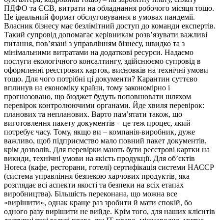
ПДФО та ЄСВ, витрати на обладнання робочого місяця тощо.
Це ідеальний формат обслуговування в умовах пандемії.
Власник бізнесу має безлімітний доступ до команди експертів.
Такий супровід допомагає керівникам розв’язувати важливі
питання, пов’язані з управлінням бізнесу, швидко та з
мінімальними витратами на додаткові ресурси. Надаємо
послуги екологічного консалтингу, здійснюємо супровід в
оформленні реєстрових карток, висновків на технічні умови
тощо. Для чого потрібні ці документи? Карантин суттєво
вплинув на економіку країни, тому закономірно і
прогнозовано, що бюджет будуть поповнювати шляхом
перевірок контролюючими органами. Йде хвиля перевірок:
планових та непланових. Варто пам’ятати також, що
виготовлення пакету документів – це теж процес, який
потребує часу. Тому, якщо ви – компанія-виробник, дуже
важливо, щоб підприємство мало повний пакет документів,
крім дозволів. Для перевірки мають бути реєстрові картки на
викиди, технічні умови на якість продукції. Для об’єктів
Horeca (кафе, ресторани, готелі) сертифікація системи НАССР
(система управління безпекою харчових продуктів, яка
розглядає всі аспекти якості та безпеки на всіх етапах
виробництва). Більшість переконана, що можна все
«вирішити», однак краще раз зробити й мати спокій, бо
одного разу вирішити не вийде. Крім того, для наших клієнтів