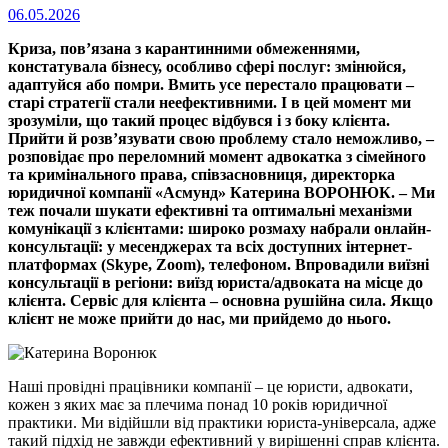
Опубліковано
06.05.2026
на
Криза, пов’язана з карантинними обмеженнями,
констатувала бізнесу, особливо сфері послуг: змінюйся,
адаптуйся або помри. Вмить усе перестало працювати –
старі стратегії стали неефективними. І в цей момент ми
зрозуміли, що такий процес відбувся і з боку клієнта.
Прийти й розв’язувати свою проблему стало неможливо, –
розповідає про переломний момент адвокатка з сімейного
та кримінального права, співзасновниця, директорка
юридичної компанії «Асмунд» Катерина ВОРОНЮК. – Ми
теж почали шукати ефективні та оптимальні механізми
комунікації з клієнтами: широко розмаху набрали онлайн-
консультації: у месенджерах та всіх доступних інтернет-
платформах (Skype, Zoom), телефоном. Впровадили виїзні
консультації в регіони: виїзд юриста/адвоката на місце до
клієнта. Сервіс для клієнта – основна рушійна сила. Якщо
клієнт не може прийти до нас, ми прийдемо до нього.
Наші провідні працівники компанії – це юристи, адвокати,
кожен з яких має за плечима понад 10 років юридичної
практики. Ми відійшли від практики юриста-універсала, адже
такий підхід не завжди ефективний у вирішенні справ клієнта.