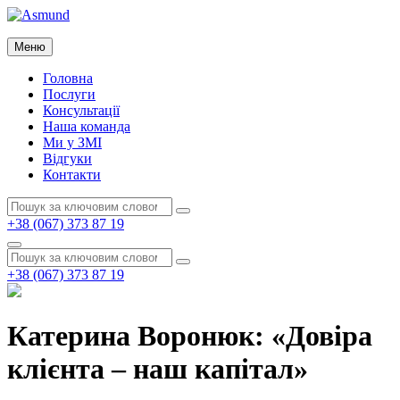
Перейти
до
Asmund
вмісту
Меню
Asmund
Головна
Послуги
Консультації
Наша команда
Ми у ЗМІ
Відгуки
Контакти
Пошук:
Пошук
+38 (067) 373 87 19
Пошук
Пошук:
Пошук
+38 (067) 373 87 19
Катерина Воронюк: «Довіра
клієнта – наш капітал»