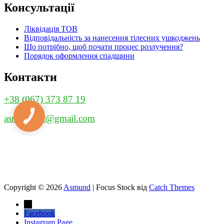
Консультації
Ліквідація ТОВ
Відповідальність за нанесення тілесних ушкоджень
Що потрібно, щоб почати процес розлучення?
Порядок оформлення спадщини
Контакти
+38 (067) 373 87 19
asmund.llc@gmail.com
КНОПКА
ЗВ'ЯЗКУ
Copyright © 2026
Asmund
|
Focus Stock від
Catch Themes
→
Facebook
Instagram Page