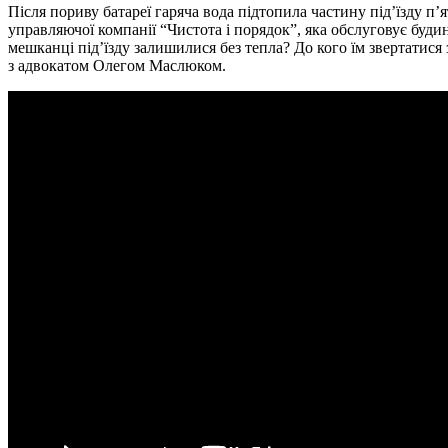
Після пориву батареї гаряча вода підтопила частину під’їзду п’
управляючої компанії “Чистота і порядок”, яка обслуговує буд
мешканці під’їзду залишилися без тепла? До кого їм звертатися
з адвокатом Олегом Маслюком.