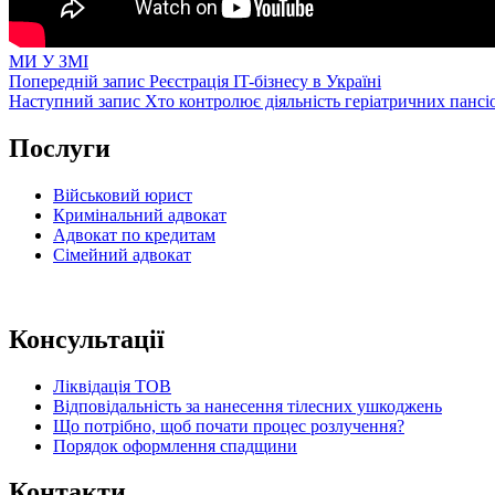
Категорії
МИ У ЗМІ
Навігація
Попередній
Попередній запис
Реєстрація IT-бізнесу в Україні
запис
Наступний
Наступний запис
Хто контролює діяльність геріатричних пансі
записів
запис
Послуги
Військовий юрист
Кримінальний адвокат
Адвокат по кредитам
Сімейний адвокат
Консультації
Ліквідація ТОВ
Відповідальність за нанесення тілесних ушкоджень
Що потрібно, щоб почати процес розлучення?
Порядок оформлення спадщини
Контакти