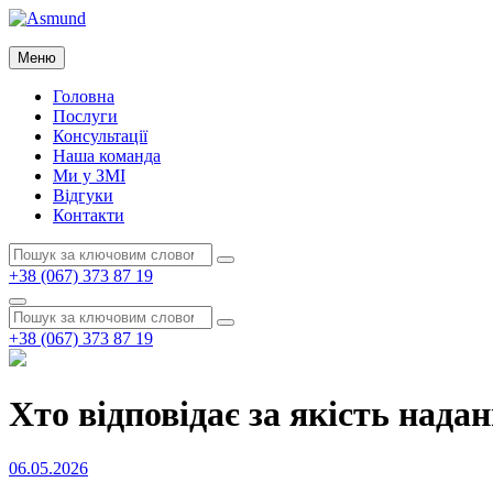
Перейти
до
Asmund
вмісту
Меню
Asmund
Головна
Послуги
Консультації
Наша команда
Ми у ЗМІ
Відгуки
Контакти
Пошук:
Пошук
+38 (067) 373 87 19
Пошук
Пошук:
Пошук
+38 (067) 373 87 19
Хто відповідає за якість над
Опубліковано
06.05.2026
на