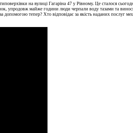
ятиповерхівки на вулиці Гагаріна 47 у Рівному. Це сталося сьогод
инок, упродовж майже години люди черпали воду тазами та винос
 за допомогою тепер? Хто відповідає за якість наданих послуг м