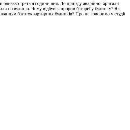
ні близько третьої години дня. До приїзду аварійної бригади
или на вулицю. Чому відбувся прорив батареї у будинку? Як
ешканцям багатоквартирних будинків? Про це говоримо у студії