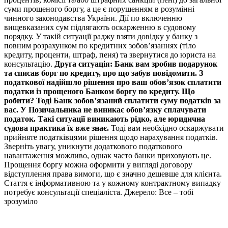
суми прощеного боргу, а це є порушенням в розумінні
чинного законодавства України. Дії по включенню
вищевказаних сум підлягають оскарженню в судовому
порядку. У такій ситуації раджу взяти довідку у банку з
повним розрахунком по кредитних зобов’язаннях (тіло
кредиту, проценти, штраф, пеня) та звернутися до юриста на
консультацію.
Друга ситуація:
Банк вам зробив подарунок
та списав борг по кредиту, про що забув повідомити. З
податкової надійшло рішення про ваш обов’язок сплатити
податки із прощеного Банком боргу по кредиту. Що
робити? Тоді Банк зобов’язаний сплатити суму податків за
вас. У Позичальника не виникає обов’язку сплачувати
податок. Такі ситуації виникають рідко, але юридична
судова практика їх вже знає.
Тоді вам необхідно оскаржувати
прийняте податківцями рішення щодо нарахування податків.
Зверніть увагу, уникнути додаткового податкового
навантаження можливо, однак часто банки приховують це.
Прощення боргу можна оформити у вигляді договору
відступлення права вимоги, що є значно дешевше для клієнта.
Стаття є інформативною та у кожному контрактному випадку
потребує консультації спеціаліста. Джерело: Все – тобі
зрозуміло