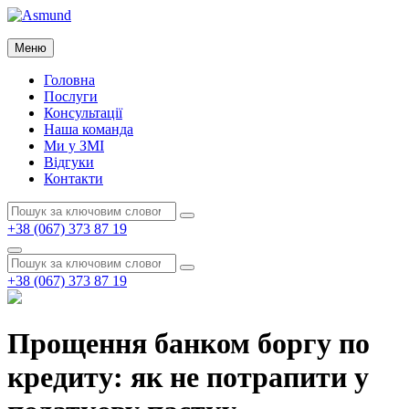
Перейти
до
Asmund
вмісту
Меню
Asmund
Головна
Послуги
Консультації
Наша команда
Ми у ЗМІ
Відгуки
Контакти
Пошук:
Пошук
+38 (067) 373 87 19
Пошук
Пошук:
Пошук
+38 (067) 373 87 19
Прощення банком боргу по
кредиту: як не потрапити у