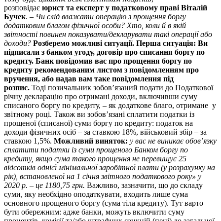
розповідає
юрист та експерт у податковому праві Віталій
Бучек
. –
Чи слід вважати операцію з прощення боргу
додатковим благом фізичної особи? Хто, коли й в якій
звітності повинен показувати/декларувати такі операції або
доходи?
Розберемо можливі ситуації.
Перша ситуація:
Ви
підписали з банком угоду, договір про списання боргу по
кредиту. Банк повідомив вас про прощення боргу по
кредиту рекомендованим листом з повідомленням про
вручення, або надав вам таке повідомлення під
розпис.
Тоді позичальник зобов’язаний подати до Податкової
річну декларацію про отримані доходи, включивши суму
списаного боргу по кредиту, – як додаткове благо, отримане у
звітному році. Також ви зобов’язані сплатити податки із
прощеної (списаної) суми боргу по кредиту: податок на
доходи фізичних осіб – за ставкою 18%, військовий збір – за
ставкою 1,5%.
Можливий виняток:
у вас не виникає обов’язку
сплатити податки із суми прощеного Банком боргу по
кредиту, якщо сума такого прощення не перевищує 25
відсотків однієї мінімальної заробітної плати (у розрахунку на
рік), встановленої на 1 січня звітного податкового року» у
2020 р. – це 1180,75 грн.
Важливо, зазначити, що до складу
суми, яку необхідно оподаткувати, входить лише сума
основного прощеного боргу (сума тіла кредиту). Тут варто
бути обережним: адже банки, можуть включити суму
процентів, комісії та/або штрафних санкцій (пені) до загальної