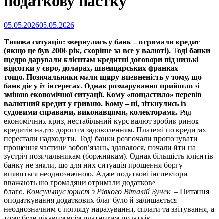
податкову пастку
Опубліковано
05.05.2026
05.05.2026
на
Типова ситуація: звернулись у банк – отримали кредит
(якщо це був 2006 рік, скоріше за все у валюті). Тоді банки
щедро дарували клієнтам кредитні договори під низькі
відсотки у євро, доларах, швейцарських франках
тощо. Позичальники мали щиру впевненість у тому, що
банк діє у їх інтересах. Однак розчарування прийшло зі
зміною економічної ситуації. Кому «пощастило» перевів
валютний кредит у гривню. Кому – ні, зіткнулись із
судовими справами, виконавцями, колекторами.
Ряд
економічних криз, нестабільний курс валют зробив ринок
кредитів надто дорогим задоволенням. Платежі по кредитах
перестали надходити. Тоді банки розпочали пропонувати
прощення частини зобов’язань, здавалося, почали йти на
зустріч позичальникам (боржникам). Однак більшість клієнтів
банку не знали, що для них ситуація прощення боргу
виявиться неоднозначною. Адже податкові інспектори
вважають що громадяни отримали додаткове
благо.
Консультує юрист з Рівного Віталій Бучек
– Питання
оподаткування додаткових благ було й залишається
неоднозначним с погляду нарахування, сплати та звітування, а
тому буде цікавим всім платникам податків, –