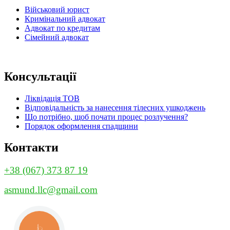
Військовий юрист
Кримінальний адвокат
Адвокат по кредитам
Сімейний адвокат
Консультації
Ліквідація ТОВ
Відповідальність за нанесення тілесних ушкоджень
Що потрібно, щоб почати процес розлучення?
Порядок оформлення спадщини
Контакти
+38 (067) 373 87 19
asmund.llc@gmail.com