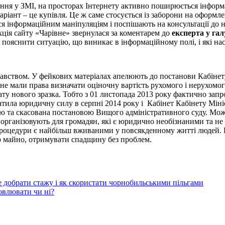
ння у ЗМІ, на просторах Інтернету активно поширюється інформа
ант – це купівля. Це ж саме стосується із заборони на оформле
я інформаційним маніпуляціям і поспішають на консультації до н
кція сайту «Чарівне» звернулася за коментарем до
експерта у гал
пояснити ситуацію, що виникає в інформаційному полі, і які на
давством. У фейкових матеріалах апелюють до постанови Кабінет
 не мали права визначати оціночну вартість рухомого і нерухомо
ату нового зразка. Тобто з 01 листопада 2013 року фактично зап
атила юридичну силу в серпні 2014 року і Кабінет Кабінету Міні
ю та скасована постановою Вищого адміністративного суду. Можн
організовують для громадян, які є юридично необізнаними та не
роцедури є найбільш вживаними у повсякденному житті людей. 
р майно, отримувати спадщину без проблем.
е добрати стажу і як скористати чорнобильськими пільгами
овлювати чи ні?