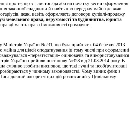
ція про те, що з 1 листопада або на початку весни оформлення
ння законної спадщини й навіть про передачу майна державі.
отаріусів, деякі навіть оформляють договори купівлі-продажу,
узі земельного права, нерухомості та будівництва, юриста
справді мають права і можливості громадяни.
у Міністрів України №231, що була прийнята 04 березня 2013
го майна для цілей оподаткування (в тому числі при оформленні
роваджувалася «переатестація» оцінювачів та використовувалися
стрів України прийняв постанову №358 від 21.08.2014 року. В
а сміливо зробити висновок, що такі гучні та необґрунтовані
 розбираються у чинному законодавстві. Чому виник фейк з
Послідовний алгоритм цих дій розписаний у Цивільному