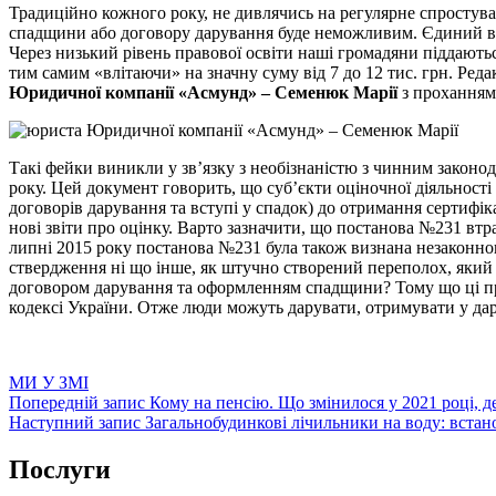
Традиційно кожного року, не дивлячись на регулярне спростува
спадщини або договору дарування буде неможливим. Єдиний варі
Через низький рівень правової освіти наші громадяни піддаютьс
тим самим «влітаючи» на значну суму від 7 до 12 тис. грн. Реда
Юридичної компанії «Асмунд» – Семенюк Марії
з проханням 
Такі фейки виникли у зв’язку з необізнаністю з чинним законо
року. Цей документ говорить, що суб’єкти оціночної діяльності
договорів дарування та вступі у спадок) до отримання сертифік
нові звіти про оцінку. Варто зазначити, що постанова №231 втр
липні 2015 року постанова №231 була також визнана незаконно
ствердження ні що інше, як штучно створений переполох, який 
договором дарування та оформленням спадщини? Тому що ці п
кодексі України. Отже люди можуть дарувати, отримувати у да
Категорії
МИ У ЗМІ
Навігація
Попередній
Попередній запис
Кому на пенсію. Що змінилося у 2021 році, д
запис
Наступний
Наступний запис
Загальнобудинкові лічильники на воду: встан
записів
запис
Послуги