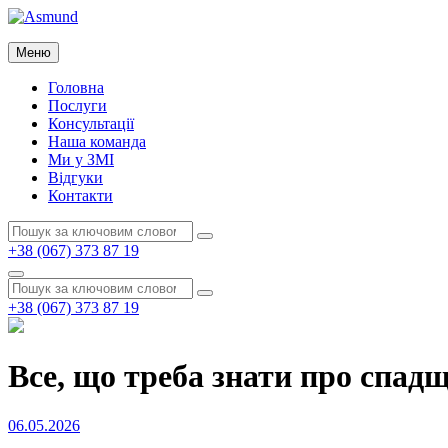
Перейти
до
Asmund
вмісту
Меню
Asmund
Головна
Послуги
Консультації
Наша команда
Ми у ЗМІ
Відгуки
Контакти
Пошук:
Пошук
+38 (067) 373 87 19
Пошук
Пошук:
Пошук
+38 (067) 373 87 19
Все, що треба знати про спад
Опубліковано
06.05.2026
на