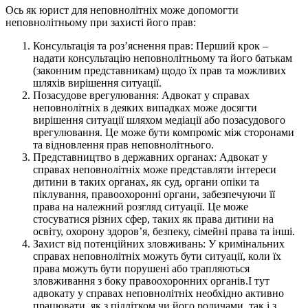
Ось як юрист для неповнолітніх може допомогти
неповнолітньому при захисті його прав:
Консультація та роз’яснення прав: Перший крок –
надати консультацію неповнолітньому та його батькам
(законним представникам) щодо їх прав та можливих
шляхів вирішення ситуації.
Позасудове врегулювання: Адвокат у справах
неповнолітніх в деяких випадках може досягти
вирішення ситуації шляхом медіації або позасудового
врегулювання. Це може бути компроміс між сторонами
та відновлення прав неповнолітнього.
Представництво в державних органах: Адвокат у
справах неповнолітніх може представляти інтереси
дитини в таких органах, як суд, органи опіки та
піклування, правоохоронні органи, забезпечуючи її
права на належний розгляд ситуації. Це може
стосуватися різних сфер, таких як права дитини на
освіту, охорону здоров’я, безпеку, сімейні права та інші.
Захист від потенційних зловживань: У кримінальних
справах неповнолітніх можуть бути ситуації, коли їх
права можуть бути порушені або трапляються
зловживання з боку правоохоронних органів.І тут
адвокату у справах неповнолітніх необхідно активно
працювати, як з підлітком чи його родичами, так і з