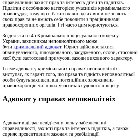
справедливий захист прав та інтересів дітей та підлітків.
Підлітки є особливою категорією учасників кримінального
правосуддя, тому що в багатьох випадках вони не знають
своїх прав та не вміють себе поводити з працівниками
правоохоронних органів. І ті часто цим користуються.
Згідно статті 45 Кримінально процесуального кодексу
України, захисником неповнолітнього може
бути
кримінальний адвокат
. Юрист здійснює захист
обвинуваченого, підозрюваного, засудженого, особи, стосовно
якої були застосовані примусові заходи виховного характеру.
І саме адвокат у кримінальних справах неповнолітніх
виступає, як гарант того, що права та гідність неповнолітньої
особи будуть захищені від потенційних зловживань
правоохоронців чи інших учасників судового процесу.
Адвокат у справах неповнолітніх
Адвокат відіграє невід’ємну роль у забезпеченні
справедливості, захисті прав та інтересів підлітків, а також
сприяє превентивним заходам та реабілітації.