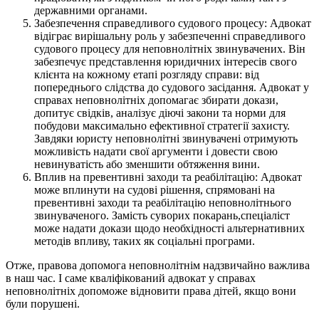
державними органами.
Забезпечення справедливого судового процесу: Адвокат
відіграє вирішальну роль у забезпеченні справедливого
судового процесу для неповнолітніх звинувачених. Він
забезпечує представлення юридичних інтересів свого
клієнта на кожному етапі розгляду справи: від
попереднього слідства до судового засідання. Адвокат у
справах неповнолітніх допомагає збирати докази,
допитує свідків, аналізує діючі закони та норми для
побудови максимально ефективної стратегії захисту.
Завдяки юристу неповнолітні звинувачені отримують
можливість надати свої аргументи і довести свою
невинуватість або зменшити обтяження вини.
Вплив на превентивні заходи та реабілітацію: Адвокат
може вплинути на судові рішення, спрямовані на
превентивні заходи та реабілітацію неповнолітнього
звинуваченого. Замість суворих покарань,спеціаліст
може надати докази щодо необхідності альтернативних
методів впливу, таких як соціальні програми.
Отже, правова допомога неповнолітнім надзвичайно важлива
в наш час. І саме кваліфікований адвокат у справах
неповнолітніх допоможе відновити права дітей, якщо вони
були порушені.