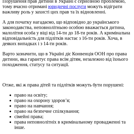
Порушення прав дитини в Україні є серйозною проблемою,
тому вчасно отримані
юридичні послуги
можуть відіграти
важливу роль у захисті цих прав та їх відновленні.
А для початку нагадаємо, що відповідно до українського
законодавства, неповнолітньою особою вважається дитина,
малолітня особа у віці від 14-ти до 18-ти років. А кримінальна
відповідальність для підлітків настає з 16-ти років. Хоча, в
деяких випадках і з 14-ти років.
Варто зазначити, що в Україні діє Конвенція ООН про права
дитини, яка гарантує права всім дітям, незалежно від їхнього
походження, статусу та ситуації.
Отже, які ж права дітей та підлітків можуть бути порушені:
право на освіту;
право на охорону здоров’я;
право на навчання;
право на безпечне спілкування;
сімейні права;
права неповнолітніх в кримінальному провадженні та
інше.