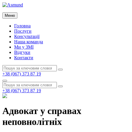
Перейти
до
Asmund
вмісту
Меню
Asmund
Головна
Послуги
Консультації
Наша команда
Ми у ЗМІ
Відгуки
Контакти
Пошук:
Пошук
+38 (067) 373 87 19
Пошук
Пошук:
Пошук
+38 (067) 373 87 19
Адвокат у справах
неповнолітніх