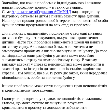
Звичайно, що кожна проблема є індивідуальною і важливо
надати професійну допомогу в таких ситуаціях.
Саме
Адвокатське об’єднання АСМУНД
надає юридичну
підтримку батькам та дітям з питань захисту прав дитини.
Наш юрист проконтролює, щоб інтереси неповнолітньої особи
були належно представлені на всіх стадіях проблеми.
Для прикладу, надзвичайно поширеним є сьогодні питання
дитячого булінгу – залякування, цькування, приниження
дитини. Часто такі проблеми виникають в школі чи навіть в
дитячому садку. Але, важливо батькам та вчителям не
замовчувати проблему, а вчасно звернути на неї увагу. До того
ж, піддавшись один раз булінгу, дитина може постійно
знаходитись в страху та психологічному тиску. В такому
випадку адвокат у справах неповнолітніх може допомогти в
захисті прав та інтересів дитини на всіх стадіях вирішення
справи. Тим більше, що з 2019 року діє закон, який передбачає
відповідальність особи за вчинення булінгу.
Іншою проблемою може стати порушення прав неповнолітніх
в кримінальному провадженні.
І консультація юриста у справах неповнолітніх є важливим
етапом, що може суттєво вплинути на результат
кримінального процесу та допомогти забезпечити