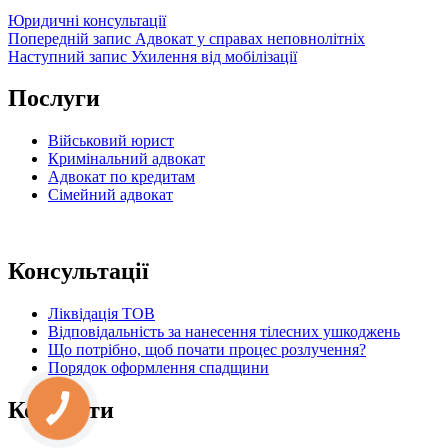
Категорії
Юридичні консультації
Навігація
Попередній
Попередній запис
Адвокат у справах неповнолітніх
запис
Наступний
Наступний запис
Ухилення від мобілізації
записів
запис
Послуги
Військовий юрист
Кримінальний адвокат
Адвокат по кредитам
Сімейний адвокат
Консультації
Ліквідація ТОВ
Відповідальність за нанесення тілесних ушкоджень
Що потрібно, щоб почати процес розлучення?
Порядок оформлення спадщини
Контакти
КНОПКА
ЗВ'ЯЗКУ