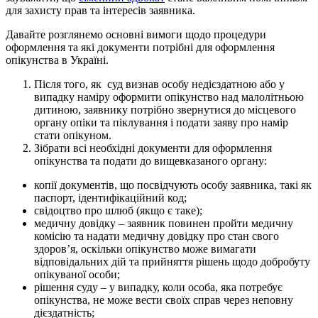
для захисту прав та інтересів заявника.
Давайте розглянемо основні вимоги щодо процедури
оформлення та які документи потрібні для оформлення
опікунства в Україні.
Після того, як суд визнав особу недієздатною або у
випадку наміру оформити опікунство над малолітньою
дитиною, заявнику потрібно звернутися до місцевого
органу опіки та піклування і подати заяву про намір
стати опікуном.
Зібрати всі необхідні документи для оформлення
опікунства та подати до вищевказаного органу:
копії документів, що посвідчують особу заявника, такі як
паспорт, ідентифікаційний код;
свідоцтво про шлюб (якщо є таке);
медичну довідку – заявник повинен пройти медичну
комісію та надати медичну довідку про стан свого
здоров’я, оскільки опікунство може вимагати
відповідальних дій та прийняття рішень щодо добробуту
опікуваної особи;
рішення суду – у випадку, коли особа, яка потребує
опікунства, не може вести своїх справ через неповну
дієздатність;