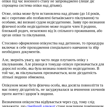
опіки під час воєнного стану не запроваджено (лише діє
спрощена система опіки над дітьми).
Отже, опіка може бути встановлена над дітьми (до 14 років,
які є сиротами або позбавлені батьківського піклування) та
особами, які визнані судом недієздатними. Заяву про визнання
фізичної особи недієздатною може подати член її родини,
близький родич, незалежно від їх спільного проживання, або
орган опіки та піклування.
Стосовно оформлення опікунства над дитиною, то процедура
включає в себе проходження спеціального навчання та збір
необхідних документів.
Але, зверніть увагу, що часто люди плутають опіку з
піклуванням. Але різниця в тому,що опікун призначається для
дорослої особи, яка була визнана повністю недієздатною. В
той час, як піклувальник призначається, коли дієздатність
літньої людини обмежена.
Опікуном може бути фізична особа, яка досягла повноліття та
має повну дієздатність, не засуджувалася за вчинення злочинів
проти життя і здоров’я людини.
Визначення опікунства відбувається через суд, тому слід
зауважити, що
сімейний адвокат
стане важливим помічником