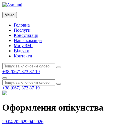
Перейти
до
Asmund
вмісту
Меню
Asmund
Головна
Послуги
Консультації
Наша команда
Ми у ЗМІ
Відгуки
Контакти
Пошук:
Пошук
+38 (067) 373 87 19
Пошук
Пошук:
Пошук
+38 (067) 373 87 19
Оформлення опікунства
Опубліковано
29.04.2026
29.04.2026
на