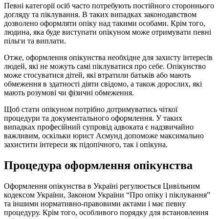
Певні категорії осіб часто потребують постійного стороннього
догляду та піклування. В таких випадках законодавством
дозволено оформляти опіку над такими особами. Крім того,
людина, яка буде виступати опікуном може отримувати певні
пільги та виплати.
Отже, оформлення опікунства необхідне для захисту інтересів
людей, які не можуть самі піклуватися про себе. Опікунство
може стосуватися дітей, які втратили батьків або мають
обмеження в здатності діяти свідомо, а також дорослих, які
мають розумові чи фізичні обмеження.
Щоб стати опікуном потрібно дотримуватись чіткої
процедури та документального оформлення. У таких
випадках професійний супровід адвоката є надзвичайно
важливим, оскільки юрист Асмунд допоможе максимально
захистити інтереси як підопічного, так і опікуна.
Процедура оформлення опікунства
Оформлення опікунства в Україні регулюється Цивільним
кодексом України, Законом України “Про опіку і піклування”
та іншими нормативно-правовими актами і має певну
процедуру. Крім того, особливого порядку для встановлення