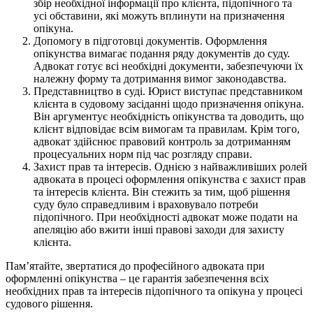
збір необхідної інформації про клієнта, підопічного та
усі обставини, які можуть вплинути на призначення
опікуна.
Допомогу в підготовці документів. Оформлення
опікунства вимагає подання ряду документів до суду.
Адвокат готує всі необхідні документи, забезпечуючи їх
належну форму та дотримання вимог законодавства.
Представництво в суді. Юрист виступає представником
клієнта в судовому засіданні щодо призначення опікуна.
Він аргументує необхідність опікунства та доводить, що
клієнт відповідає всім вимогам та правилам. Крім того,
адвокат здійснює правовий контроль за дотриманням
процесуальних норм під час розгляду справи.
Захист прав та інтересів. Однією з найважливіших ролей
адвоката в процесі оформлення опікунства є захист прав
та інтересів клієнта. Він стежить за тим, щоб рішення
суду було справедливим і враховувало потреби
підопічного. При необхідності адвокат може подати на
апеляцію або вжити інші правові заходи для захисту
клієнта.
Пам’ятайте, звертатися до професійного адвоката при
оформленні опікунства – це гарантія забезпечення всіх
необхідних прав та інтересів підопічного та опікуна у процесі
судового рішення.