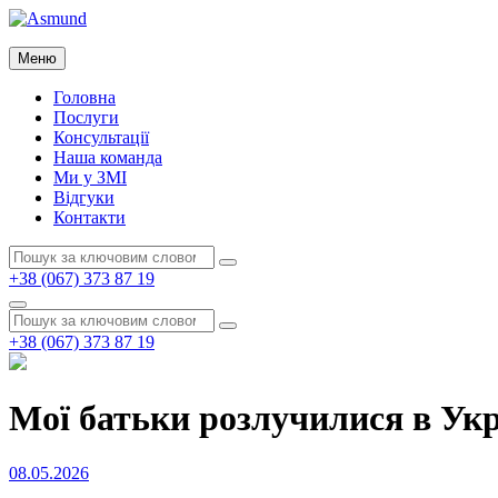
Перейти
до
Asmund
вмісту
Меню
Asmund
Головна
Послуги
Консультації
Наша команда
Ми у ЗМІ
Відгуки
Контакти
Пошук:
Пошук
+38 (067) 373 87 19
Пошук
Пошук:
Пошук
+38 (067) 373 87 19
Мої батьки розлучилися в Укра
Опубліковано
08.05.2026
на