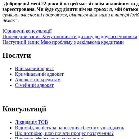
Добридень! мені 22 роки й на цей час зі своїм чоловіком та 
зареєстрована. Чи буде суд ділити дім на трьох: я, мій батьк
сумісної власності подружжя, ділиться між ними в натурі (згід
немає”.
Категорії
Юридичні консультації
Навігація
Попередній
Попередній запис
Хочу прописати дитину до другого чоловіка
запис
Наступний
Наступний запис
Маю проблему з декількома кредитами
записів
запис
Послуги
Військовий юрист
Кримінальний адвокат
Адвокат по кредитам
Сімейний адвокат
Консультації
Ліквідація ТОВ
Відповідальність за нанесення тілесних ушкоджень
Що потрібно, щоб почати процес розлучення?
Порядок оформлення спадщини