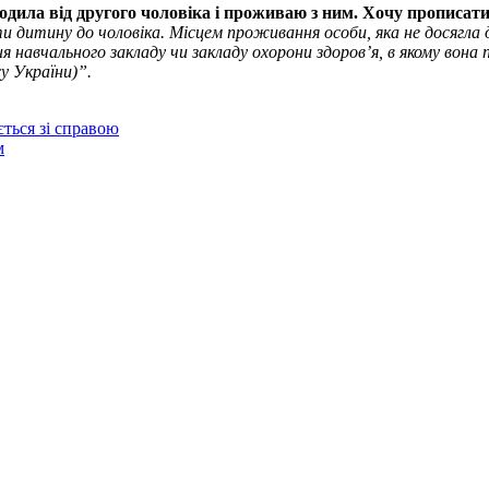
одила від другого чоловіка і проживаю з ним. Хочу прописат
дитину до чоловіка. Місцем проживання особи, яка не досягла де
ня навчального закладу чи закладу охорони здоров’я, в якому во
су України)”.
ється зі справою
м