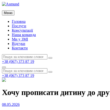
Перейти
до
Asmund
вмісту
Меню
Asmund
Головна
Послуги
Консультації
Наша команда
Ми у ЗМІ
Відгуки
Контакти
Пошук:
Пошук
+38 (067) 373 87 19
Пошук
Пошук:
Пошук
+38 (067) 373 87 19
Хочу прописати дитину до дру
Опубліковано
08.05.2026
на