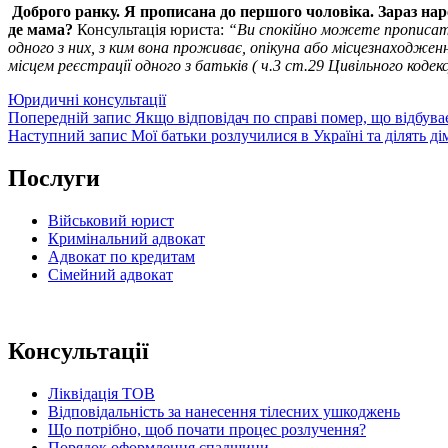
Доброго ранку. Я прописана до першого чоловіка. Зараз нар
де мама?
Консультація юриста:
“Ви спокійно можете прописати 
одного з них, з ким вона проживає, опікуна або місцезнаходжен
місцем реєстрації одного з батьків ( ч.3 ст.29 Цивільного кодек
Категорії
Юридичні консультації
Навігація
Попередній
Попередній запис
Якщо відповідач по справі помер, що відбува
запис
Наступний
Наступний запис
Мої батьки розлучилися в Україні та ділять ді
записів
запис
Послуги
Військовий юрист
Кримінальний адвокат
Адвокат по кредитам
Сімейний адвокат
Консультації
Ліквідація ТОВ
Відповідальність за нанесення тілесних ушкоджень
Що потрібно, щоб почати процес розлучення?
Порядок оформлення спадщини