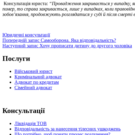
Консультація юриста:
“Провадження закривається у випадку, як
помер, то справа закривається, лише у випадках, коли правов
зобов’язання, продовжують розглядатися у суді й після смерті 
Категорії
Юридичні консультації
Навігація
Попередній
Попередній запис
Самооборона. Яка відповідальність?
запис
Наступний
Наступний запис
Хочу прописати дитину до другого чоловіка
записів
запис
Послуги
Військовий юрист
Кримінальний адвокат
Адвокат по кредитам
Сімейний адвокат
Консультації
Ліквідація ТОВ
Відповідальність за нанесення тілесних ушкоджень
Що потрібно, щоб почати процес розлучення?