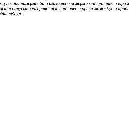
що особа померла або її оголошено померлою чи припинено юридичн
ідносини допускають правонаступництво, справа може бути продо
відповідача”.