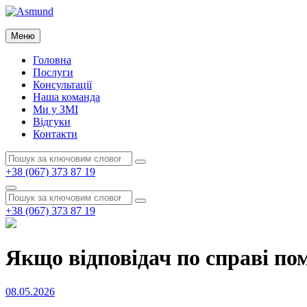
Перейти
до
Asmund
вмісту
Меню
Asmund
Головна
Послуги
Консультації
Наша команда
Ми у ЗМІ
Відгуки
Контакти
Пошук:
Пошук
+38 (067) 373 87 19
Пошук
Пошук:
Пошук
+38 (067) 373 87 19
Якщо відповідач по справі пом
Опубліковано
08.05.2026
на