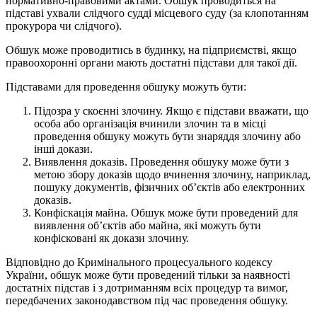
нормативно-правовими актами. Обшук проводиться на
підставі ухвали слідчого судді місцевого суду (за клопотанням
прокурора чи слідчого).
Обшук може проводитись в будинку, на підприємстві, якщо
правоохоронні органи мають достатні підстави для такої дії.
Підставами для проведення обшуку можуть бути:
Підозра у скоєнні злочину. Якщо є підстави вважати, що
особа або організація вчинили злочин та в місці
проведення обшуку можуть бути знаряддя злочину або
інші докази.
Виявлення доказів. Проведення обшуку може бути з
метою збору доказів щодо вчинення злочину, наприклад,
пошуку документів, фізичних об’єктів або електронних
доказів.
Конфіскація майна. Обшук може бути проведений для
виявлення об’єктів або майна, які можуть бути
конфісковані як докази злочину.
Відповідно до Кримінального процесуального кодексу
України, обшук може бути проведений тільки за наявності
достатніх підстав і з дотриманням всіх процедур та вимог,
передбачених законодавством під час проведення обшуку.