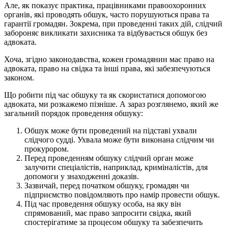
Але, як показує практика, працівниками правоохоронних
органів, які проводять обшук, часто порушуються права та
гарантії громадян. Зокрема, при проведенні таких дій, слідчий
забороняє викликати захисника та відбувається обшук без
адвоката.
Хоча, згідно законодавства, кожен громадянин має право на
адвоката, право на свідка та інші права, які забезпечуються
законом.
Що робити під час обшуку та як скористатися допомогою
адвоката, ми розкажемо пізніше. А зараз розглянемо, який же
загальний порядок проведення обшуку:
Обшук може бути проведений на підставі ухвали
слідчого судді. Ухвала може бути виконана слідчим чи
прокурором.
Перед проведенням обшуку слідчий орган може
залучити спеціалістів, наприклад, криміналістів, для
допомоги у знаходженні доказів.
Зазвичай, перед початком обшуку, громадян чи
підприємство повідомляють про намір провести обшук.
Під час проведення обшуку особа, на яку він
спрямований, має право запросити свідка, який
спостерігатиме за процесом обшуку та забезпечить