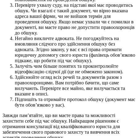
Перевірте ухвалу суду, на підставі якої має проводитись
обшук. Чи взагалі є такий документ, чи вірно вказана
адреса вашої фірми, чи не вийшов термін для
проведення обшуку. Якщо немає ухвали чи є помилки в
документі, ви маєте право не допустити правоохоронців
до обшуку.
Негайно викличте адвоката. Не погоджуйтесь на
вмовляння слідчого про здійснення обшуку без
адвоката. Згідно закону, у вас є всі права отримати
юридичну допомогу свого юриста (фахівець обов’язково
підкаже, що робити під час обшуку).
Залучіть чим більше понятих та проконтролюйте
відеофіксацію слідчої дії (це не обмежено законом).
Здійснюйте огляд всіх речей та документів разом з
правоохоронцями. Вам потрібно бачити, що саме
вилучають. Перевірте все майно, яке вилучається та
вказане в описі.
Підпишіть та отримайте протокол обшуку (документ має
бути обов’язково у вас).
Завжди пам’ятайте, що ви маєте права та можливості
захистити себе під час обшуку. Найкращим рішенням є
отримання консультації від кваліфікованого юриста для
забезпечення свого правового захисту та вивчення всіх
аспектів проведення обшуку.