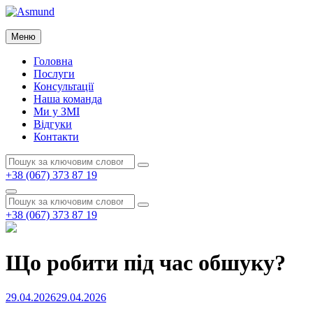
Перейти
до
Asmund
вмісту
Меню
Asmund
Головна
Послуги
Консультації
Наша команда
Ми у ЗМІ
Відгуки
Контакти
Пошук:
Пошук
+38 (067) 373 87 19
Пошук
Пошук:
Пошук
+38 (067) 373 87 19
Що робити під час обшуку?
Опубліковано
29.04.2026
29.04.2026
на