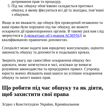
дотримання прав та процедур.
Під час обшуку обов’язково складається протокол
обшуку, в якому фіксуються всі дії та знахідки, пов’язані
з обшуком.
Якщо ж ви вважаєте, що обшук був проведений незаконно та
ваші права були порушені під час обшуку, ви можете
оскаржити дії правоохоронних органів. В такому разі вам слід
звернутися в
Адвокатське об’єднання АСМУНД
за
кваліфікованою правничою допомогою.
Спеціаліст може надати вам юридичну консультацію, оцінити
законність обшуку та допомогти в подальших кроках.
Зверніть увагу, що самостійне оскарження обшуку без
адвоката, може затягнутися в часі, оскільки це вимагає
розуміння законодавства та процедурних правил. Супровід
юриста значно збільшить ваші шанси на успішне оскарження
обшуку та захист ваших прав.
Що робити під час обшуку та як діяти,
щоб захистити свої права
Згідно з Конституцією України, Кримінальним