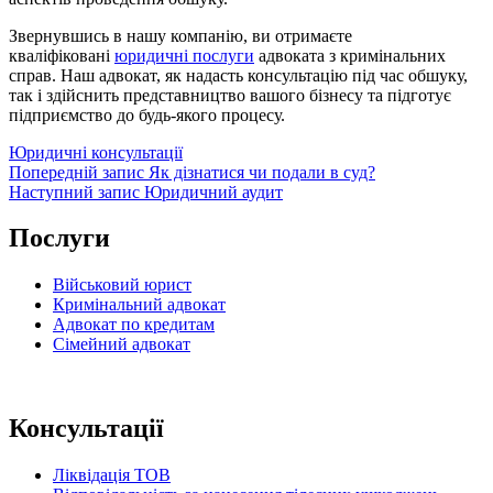
Звернувшись в нашу компанію, ви отримаєте
кваліфіковані
юридичні послуги
адвоката з кримінальних
справ. Наш адвокат, як надасть консультацію під час обшуку,
так і здійснить представництво вашого бізнесу та підготує
підприємство до будь-якого процесу.
Категорії
Юридичні консультації
Навігація
Попередній
Попередній запис
Як дізнатися чи подали в суд?
запис
Наступний
Наступний запис
Юридичний аудит
записів
запис
Послуги
Військовий юрист
Кримінальний адвокат
Адвокат по кредитам
Сімейний адвокат
Консультації
Ліквідація ТОВ