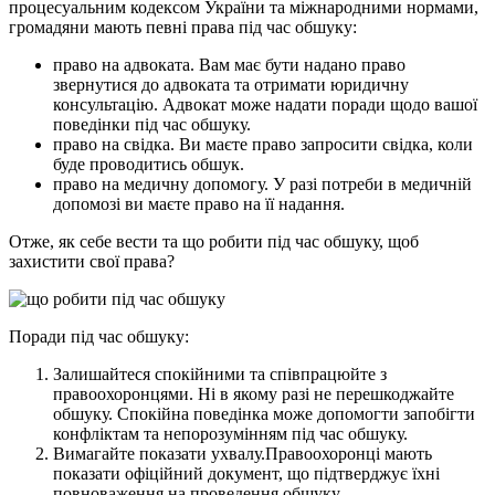
процесуальним кодексом України та міжнародними нормами,
громадяни мають певні права під час обшуку:
право на адвоката. Вам має бути надано право
звернутися до адвоката та отримати юридичну
консультацію. Адвокат може надати поради щодо вашої
поведінки під час обшуку.
право на свідка. Ви маєте право запросити свідка, коли
буде проводитись обшук.
право на медичну допомогу. У разі потреби в медичній
допомозі ви маєте право на її надання.
Отже, як себе вести та що робити під час обшуку, щоб
захистити свої права?
Поради під час обшуку:
Залишайтеся спокійними та співпрацюйте з
правоохоронцями. Ні в якому разі не перешкоджайте
обшуку. Спокійна поведінка може допомогти запобігти
конфліктам та непорозумінням під час обшуку.
Вимагайте показати ухвалу.Правоохоронці мають
показати офіційний документ, що підтверджує їхні
повноваження на проведення обшуку.