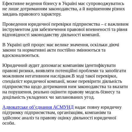
Ефективне ведення бізнесу в Україні має супроводжуватись
не лише дотриманням законодавства, а й вирішенням різних
завдань правового характеру.
Проведення юридичної перевірки підприємства – є важливим
інструментом для забезпечення правової впевненості та рівня
відповідності законодавству діяльності компанії.
В Україні цей процес має велике значення, оскільки діючі
закони та нормативні акти постійно змінюються та
вдосконалюються.
Юридичний аудит допомагає компаніям ідентифікувати
правові ризики, виявляти потенційні проблеми та запобігати
можливим негативним наслідкам.В ході такої перевірки,
спеціаліст юридичної компанії, може перевірити діяльність
підприємства щодо дотримання ним законодавства та вказати
на порушення, реально оцінити правову модель бізнесу та
доцільність укладених чи запланованих угод.
Адвокатське об’єднання АСМУНД
надає повну юридичну
підтримку підприємствам, організаціям, компаніям та
здійснює аналіз та правову оцінку діяльності юридичної
особи.