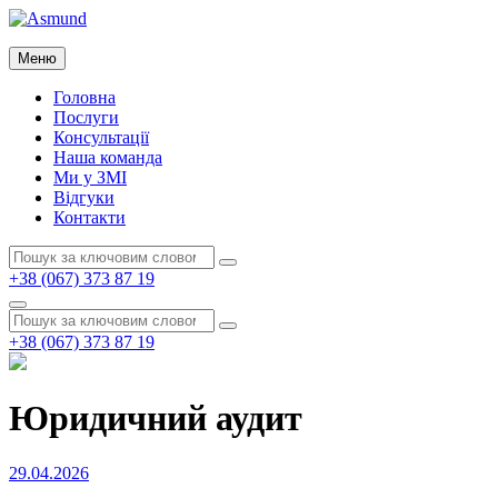
Перейти
до
Asmund
вмісту
Меню
Asmund
Головна
Послуги
Консультації
Наша команда
Ми у ЗМІ
Відгуки
Контакти
Пошук:
Пошук
+38 (067) 373 87 19
Пошук
Пошук:
Пошук
+38 (067) 373 87 19
Юридичний аудит
Опубліковано
29.04.2026
на