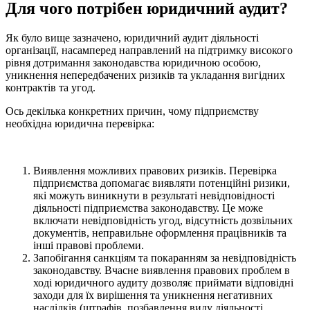
Для чого потрібен юридичний аудит?
Як було вище зазначено, юридичний аудит діяльності
організації, насамперед направлений на підтримку високого
рівня дотримання законодавства юридичною особою,
уникнення непередбачених ризиків та укладання вигідних
контрактів та угод.
Ось декілька конкретних причин, чому підприємству
необхідна юридична перевірка:
Виявлення можливих правових ризиків. Перевірка
підприємства допомагає виявляти потенційні ризики,
які можуть виникнути в результаті невідповідності
діяльності підприємства законодавству. Це може
включати невідповідність угод, відсутність дозвільних
документів, неправильне оформлення працівників та
інші правові проблеми.
Запобігання санкціям та покаранням за невідповідність
законодавству. Вчасне виявлення правових проблем в
ході юридичного аудиту дозволяє приймати відповідні
заходи для їх вирішення та уникнення негативних
наслідків (штрафів, позбавлення виду діяльності,