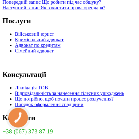
Навігація
Попередній
Попередній запис
Що робити під час обшуку?
запис
Наступний
Наступний запис
Як захистити права орендаря?
записів
запис
Послуги
Військовий юрист
Кримінальний адвокат
Адвокат по кредитам
Сімейний адвокат
Консультації
Ліквідація ТОВ
Відповідальність за нанесення тілесних ушкоджень
Що потрібно, щоб почати процес розлучення?
Порядок оформлення спадщини
Контакти
КНОПКА
ЗВ'ЯЗКУ
+38 (067) 373 87 19