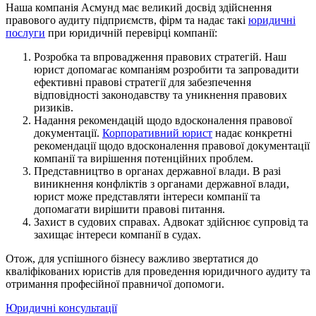
Наша компанія Асмунд має великий досвід здійснення
правового аудиту підприємств, фірм та надає такі
юридичні
послуги
при юридичній перевірці компанії:
Розробка та впровадження правових стратегій. Наш
юрист допомагає компаніям розробити та запровадити
ефективні правові стратегії для забезпечення
відповідності законодавству та уникнення правових
ризиків.
Надання рекомендацій щодо вдосконалення правової
документації.
Корпоративний юрист
надає конкретні
рекомендації щодо вдосконалення правової документації
компанії та вирішення потенційних проблем.
Представництво в органах державної влади. В разі
виникнення конфліктів з органами державної влади,
юрист може представляти інтереси компанії та
допомагати вирішити правові питання.
Захист в судових справах. Адвокат здійснює супровід та
захищає інтереси компанії в судах.
Отож, для успішного бізнесу важливо звертатися до
кваліфікованих юристів для проведення юридичного аудиту та
отримання професійної правничої допомоги.
Категорії
Юридичні консультації