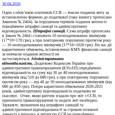
Опубліковано
30.04.2026
на
Один з обов’язків платників ЄСВ ― вчасне подання звіту за
встановленою формою до податкової (таку вимогу прописано
Законом № 2464). За порушення термінів подання звітності
передбачено штрафні санкції та адміністративну
відповідальність.
Штрафні санкції.
Сума штрафу прописана
в Законі № 2464 і становить 10 неоподаткованих мінімумів
(17*10=170 грн), а при повторному порушенні протягом року
― 16 неоподаткованих мінімумів (17*16=1020 грн). На час дії
карантинних обмежень, встановлених КМУ, фінансові санкції
за невчасне подання звітності не
застосовуються.
Адміністративна
відповідальність.
Додатково Кодексом України про
адміністративні правопорушення (КУпАП) передбачено
відповідальність на суму від 30 до 40 неоподаткованих
мінімумів (від 510 до 680 грн), а при повторному порушенні
протягом року ― від 40 до 50 неоподаткованих мінімумів (від
680 до 850 грн). Попри карантинні обмеження 2020-2021
років, адміністративну відповідальність податкова не
скасовує. Отже, якщо раптом згадали про звіт з ЄСВ, то
припинити правопорушення та подати звіт необхідно.
Зауважте, звільнення від штрафних санкцій та
адміністративної відповідальності за строком позовної
давності у випадку зі звітністю ЄСВ не передбачено.