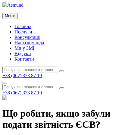
Перейти
до
Asmund
вмісту
Меню
Asmund
Головна
Послуги
Консультації
Наша команда
Ми у ЗМІ
Відгуки
Контакти
Пошук:
Пошук
+38 (067) 373 87 19
Пошук
Пошук:
Пошук
+38 (067) 373 87 19
Що робити, якщо забули
подати звітність ЄСВ?