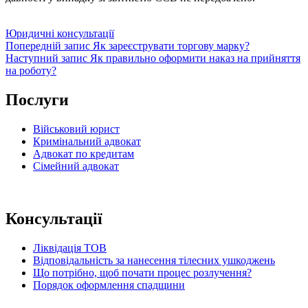
Категорії
Юридичні консультації
Навігація
Попередній
Попередній запис
Як зареєструвати торгову марку?
запис
Наступний
Наступний запис
Як правильно оформити наказ на прийняття
записів
запис
на роботу?
Послуги
Військовий юрист
Кримінальний адвокат
Адвокат по кредитам
Сімейний адвокат
Консультації
Ліквідація ТОВ
Відповідальність за нанесення тілесних ушкоджень
Що потрібно, щоб почати процес розлучення?
Порядок оформлення спадщини