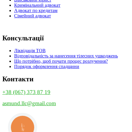
Кримінальний адвокат
Адвокат по кредитам
Сімейний адвокат
Консультації
Ліквідація ТОВ
Відповідальність за нанесення тілесних ушкоджень
Що потрібно, щоб почати процес розлучення?
Порядок оформлення спадщини
Контакти
+38 (067) 373 87 19
asmund.llc@gmail.com
КНОПКА
ЗВ'ЯЗКУ