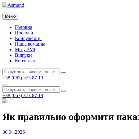
Перейти
до
Asmund
вмісту
Меню
Asmund
Головна
Послуги
Консультації
Наша команда
Ми у ЗМІ
Відгуки
Контакти
Пошук:
Пошук
+38 (067) 373 87 19
Пошук
Пошук:
Пошук
+38 (067) 373 87 19
Як правильно оформити наказ
Опубліковано
30.04.2026
на