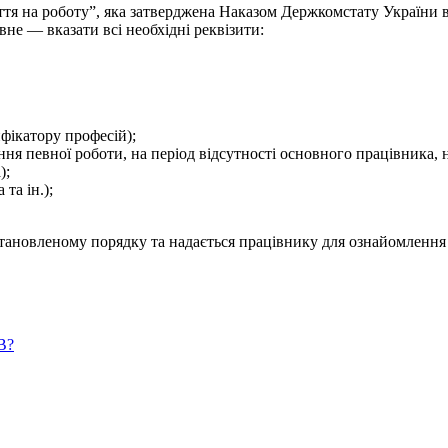
тя на роботу”, яка затверджена Наказом Держкомстату України в
не ― вказати всі необхідні реквізити:
ифікатору професій);
ня певної роботи, на період відсутності основного працівника, на
);
та ін.);
становленому порядку та надається працівнику для ознайомлення 
В?