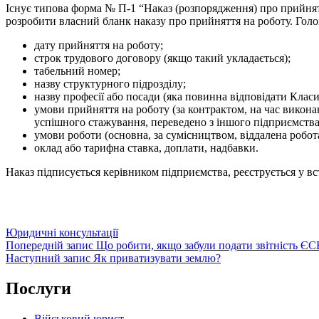
Існує типова форма № П-1 “Наказ (розпорядження) про прийнят
розробити власний бланк наказу про прийняття на роботу. Голов
дату прийняття на роботу;
строк трудового договору (якщо такий укладається);
табельний номер;
назву структурного підрозділу;
назву професії або посади (яка повинна відповідати Клас
умови прийняття на роботу (за контрактом, на час виконан
успішного стажування, переведено з іншого підприємства
умови роботи (основна, за сумісництвом, віддалена робота 
оклад або тарифна ставка, доплати, надбавки.
Наказ підписується керівником підприємства, реєструється у в
Категорії
Юридичні консультації
Навігація
Попередній
Попередній запис
Що робити, якщо забули подати звітність ЄС
запис
Наступний
Наступний запис
Як приватизувати землю?
записів
запис
Послуги
Військовий юрист