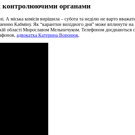
ок контролюючими органами
. А міська комісія вирішила – субота та неділю не варто вважат
шенню Кабміну. Як “карантин вихідного дня” може вплинути на кі
ій області Мирославом Мельничуком. Телефоном доєднаються сек
Сафонов,
адвокатка Катерина Воронюк
.