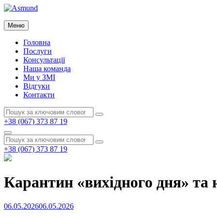
Перейти
до
Asmund
вмісту
Меню
Asmund
Головна
Послуги
Консультації
Наша команда
Ми у ЗМІ
Відгуки
Контакти
Пошук:
Пошук
+38 (067) 373 87 19
Пошук
Пошук:
Пошук
+38 (067) 373 87 19
Карантин «вихідного дня» та 
Опубліковано
06.05.2026
06.05.2026
на