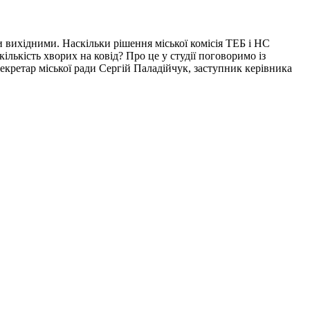
и вихідними. Наскільки рішення міської комісія ТЕБ і НС
лькість хворих на ковід? Про це у студії поговоримо із
ретар міської ради Сергій Паладійчук, заступник керівника