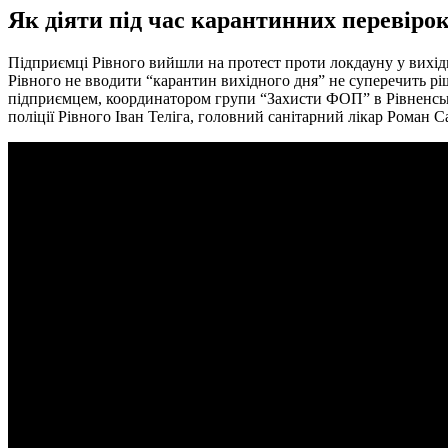
Як діяти під час карантинних перевір
Підприємці Рівного вийшли на протест проти локдауну у вихідні
Рівного не вводити “карантин вихідного дня” не суперечить рі
підприємцем, координатором групи “Захисти ФОП” в Рівненськ
поліції Рівного Іван Теліга, головний санітарний лікар Роман 