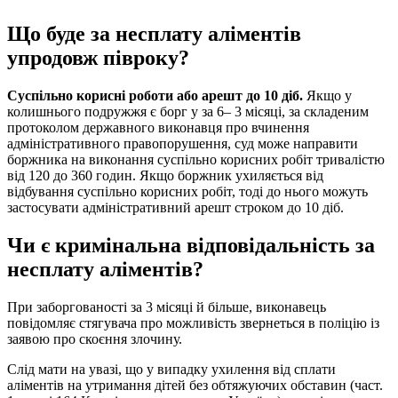
Що буде за несплату аліментів
упродовж півроку?
Суспільно корисні роботи або арешт до 10 діб.
Якщо у
колишнього подружжя є борг у за 6– 3 місяці, за складеним
протоколом державного виконавця про вчинення
адміністративного правопорушення, суд може направити
боржника на виконання суспільно корисних робіт тривалістю
від 120 до 360 годин. Якщо боржник ухиляється від
відбування суспільно корисних робіт, тоді до нього можуть
застосувати адміністративний арешт строком до 10 діб.
Чи є кримінальна відповідальність за
несплату аліментів?
При заборгованості за 3 місяці й більше, виконавець
повідомляє стягувача про можливість звернеться в поліцію із
заявою про скоєння злочину.
Слід мати на увазі, що у випадку ухилення від сплати
аліментів на утримання дітей без обтяжуючих обставин (част.