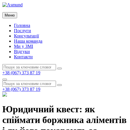
Перейти
до
Asmund
вмісту
Меню
Asmund
Головна
Послуги
Консультації
Наша команда
Ми у ЗМІ
Відгуки
Контакти
Пошук:
Пошук
+38 (067) 373 87 19
Пошук
Пошук:
Пошук
+38 (067) 373 87 19
Юридичний квест: як
спіймати боржника аліментів