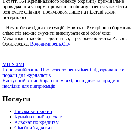
1 статті 164 Кримінального кодексу України), кримінальне
провадження у формі приватного обвинувачення може бути
розпочате слідчим, прокурором лише на підставі заяви
потерпілого
– Немає безвихідних ситуацій. Навіть найхитрішого боржника
аліментів можна змусити виконувати свої обов’язки.
Механізмів і засобів – достатньо, – резюмує юристка Альона
Ожилевська.
Володимирець.City
Категорії
МИ У ЗМІ
Навігація
Попередній
Попередній запис
Про розголошення імені підозрюваного:
запис
поради для журналістів
записів
Наступний
Наступний запис
Карантин «вихідного дня» та юридичні
запис
наслідки для підприємців
Послуги
Військовий юрист
Кримінальний адвокат
Адвокат по кредитам
Сімейний адвокат