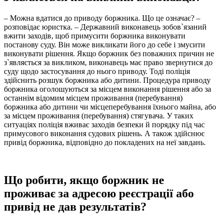
– Можна вдатися до приводу боржника. Що це означає? –
розповідає юристка. – Державний виконавець зобов`язаний
вжити заходів, щоб примусити боржника виконувати
постанову суду. Він може викликати його до себе і змусити
виконувати рішення. Якщо боржник без поважних причин не
з`являється за викликом, виконавець має право звернутися до
суду щодо застосування до нього приводу. Тоді поліція
здійснить розшук боржника або дитини. Процедура приводу
боржника оголошуються за місцем виконання рішення або за
останнім відомим місцем проживання (перебування)
боржника або дитини чи місцеперебування їхнього майна, або
за місцем проживання (перебування) стягувача. У таких
ситуаціях поліція вживає заходів безпеки й порядку під час
примусового виконання судових рішень. А також здійснює
привід боржника, відповідно до покладених на неї завдань.
Що робити, якщо боржник не
проживає за адресою реєстрації або
привід не дав результатів?