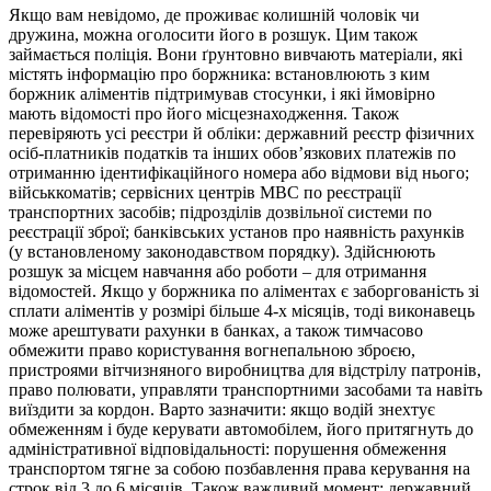
Якщо вам невідомо, де проживає колишній чоловік чи
дружина, можна оголосити його в розшук. Цим також
займається поліція. Вони ґрунтовно вивчають матеріали, які
містять інформацію про боржника: встановлюють з ким
боржник аліментів підтримував стосунки, і які ймовірно
мають відомості про його місцезнаходження. Також
перевіряють усі реєстри й обліки: державний реєстр фізичних
осіб-платників податків та інших обов’язкових платежів по
отриманню ідентифікаційного номера або відмови від нього;
військкоматів; сервісних центрів МВС по реєстрації
транспортних засобів; підрозділів дозвільної системи по
реєстрації зброї; банківських установ про наявність рахунків
(у встановленому законодавством порядку). Здійснюють
розшук за місцем навчання або роботи – для отримання
відомостей. Якщо у боржника по аліментах є заборгованість зі
сплати аліментів у розмірі більше 4-х місяців, тоді виконавець
може арештувати рахунки в банках, а також тимчасово
обмежити право користування вогнепальною зброєю,
пристроями вітчизняного виробництва для відстрілу патронів,
право полювати, управляти транспортними засобами та навіть
виїздити за кордон. Варто зазначити: якщо водій знехтує
обмеженням і буде керувати автомобілем, його притягнуть до
адміністративної відповідальності: порушення обмеження
транспортом тягне за собою позбавлення права керування на
строк від 3 до 6 місяців. Також важливий момент: державний