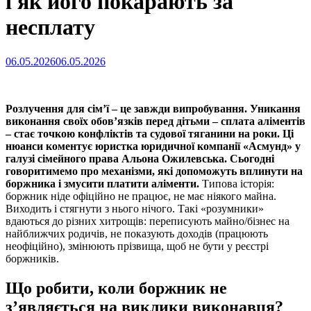
і як його покарають за
несплату
Опубліковано
06.05.2026
06.05.2026
на
Розлучення для сім’ї – це завжди випробування. Уникання
виконання своїх обов’язків перед дітьми – сплата аліментів
– стає точкою конфліктів та судової тяганини на роки. Ці
нюанси коментує юристка юридичної компанії «Асмунд» у
галузі сімейного права Альона Ожилевська. Сьогодні
говоритимемо про механізми, які допоможуть вплинути на
боржника і змусити платити аліменти.
Типова історія:
боржник ніде офіційно не працює, не має ніякого майна.
Виходить і стягнути з нього нічого. Такі «розумники»
вдаються до різних хитрощів: переписують майно/бізнес на
найближчих родичів, не показують доходів (працюють
неофіційно), змінюють прізвища, щоб не бути у реєстрі
боржників.
Що робити, коли боржник не
з’являється на виклики виконавця?