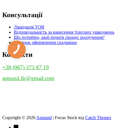
Консультації
Ліквідація ТОВ
Відповідальність за нанесення тілесних ушкоджень
Що потрібно, щоб почати процес розлучення?
Порядок оформлення спадщини
КНОПКА
ЗВ'ЯЗКУ
Контакти
+38 (067) 373 87 19
asmund.llc@gmail.com
Copyright © 2026
Asmund
|
Focus Stock від
Catch Themes
→