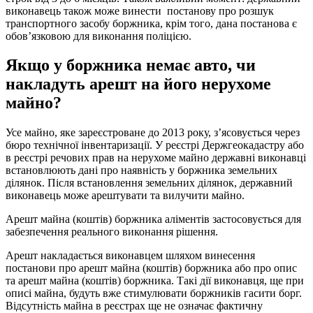
виконавець також може винести постанову про розшук
транспортного засобу боржника, крім того, дана постанова є
обов’язковою для виконання поліцією.
Якщо у боржника немає авто, чи
накладуть арешт на його нерухоме
майно?
Усе майно, яке зареєстроване до 2013 року, з’ясовується через
бюро технічної інвентаризації. У реєстрі Держгеокадастру або
в реєстрі речових прав на нерухоме майно державні виконавці
встановлюють дані про наявність у боржника земельних
ділянок. Після встановлення земельних ділянок, державний
виконавець може арештувати та вилучити майно.
Арешт майна (коштів) боржника аліментів застосовується для
забезпечення реального виконання рішення.
Арешт накладається виконавцем шляхом винесення
постанови про арешт майна (коштів) боржника або про опис
та арешт майна (коштів) боржника. Такі дії виконавця, ще при
описі майна, будуть вже стимулювати боржників гасити борг.
Відсутність майна в реєстрах ще не означає фактичну