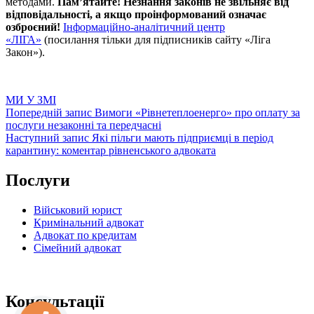
методами.
Пам’ятайте! Незнання законів не звільняє від
відповідальності, а якщо проінформований означає
озброєний!
Інформаційно-аналітичний центр
«ЛІГА»
(посилання тільки для підписників сайту «Ліга
Закон»).
Категорії
МИ У ЗМІ
Навігація
Попередній
Попередній запис
Вимоги «Рівнетеплоенерго» про оплату за
запис
послуги незаконні та передчасні
записів
Наступний
Наступний запис
Які пільги мають підприємці в період
запис
карантину: коментар рівненського адвоката
Послуги
Військовий юрист
Кримінальний адвокат
Адвокат по кредитам
Сімейний адвокат
Консультації