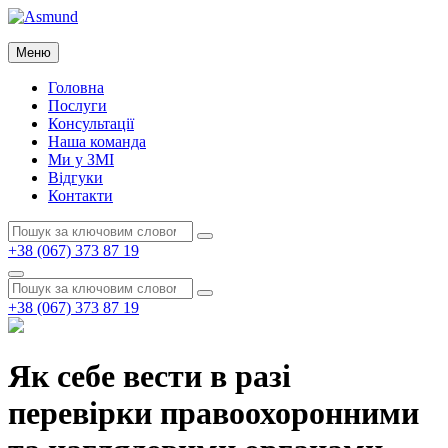
Перейти
до
Asmund
вмісту
Меню
Asmund
Головна
Послуги
Консультації
Наша команда
Ми у ЗМІ
Відгуки
Контакти
Пошук:
Пошук
+38 (067) 373 87 19
Пошук
Пошук:
Пошук
+38 (067) 373 87 19
Як себе вести в разі
перевірки правоохоронними