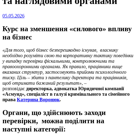
та наглядовими органами
Опубліковано
05.05.2026
на
Курс на зменшення «силового» впливу
на бізнес
«Для того, щоб бізнес безперешкодно існував, власнику
необхідно розуміти свою та корпоративну тактику поведінки
у випадку перевірки фіскальними, контролюючими та
правоохоронними органами. Як правило, працівники вище
вказаних структур, застосовують прийоми психологічного
тиску. Ціль – збити з пантелику директора та працівників,
щоб отримати бажаний результат»
, –
розповідає
директорка, адвокатка Юридичної компанії
«Асмунд», спеціаліст в галузі кримінального та сімейного
права
Катерина Воронюк
.
Органи, що здійснюють заходи
перевірки, можна поділити на
наступні категорії: