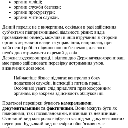
органи міліції;
органи служби безпеки;
органи прокуратури;
органи митної служби.
Даний перелік не є вичерпним, оскільки в разі здійснення
суб’єктами підприємницької діяльності різних видів
провадження бізнесу, можливі й інші втручання зі сторони
органів державної влади та управління, наприклад, при
здійсненні робіт з підвищеною небезпекою, для чого
необхідно отримувати окремий дозвіл
Держнаглядохоронпраці, і відповідно Держнаглядохоронпраці
має право здійснювати перевірку дотримання умов,
визначених дозволом.
Найчастіше бізнес підлягає контролю з боку
податкової служби, інспекції з питань праці.
Особливої уваги слід приділяти правоохоронним
органам, що зокрема здійснюють обшукові дії.
Податкові перевірки бувають
камеральними,
документальними та фактичними
. Вони можуть бути як
плановими, так і позаплановими, виїзними та невиїзними.
Основний вид контролю відбувається під час документальних
перевірок. Будь-який вид перевірки обов’язково має