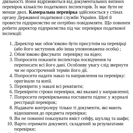
діяльності. Вони відрізняються від документальних виїзних
перевірок кількістю податкових інспекторів. Їх має бути не
менше двох.
Камеральна перевірка
здійснюється у стінах
органу Державної податкової служби України. Щоб її
провести підприємство не потрібно повідомляти. Що повинен
робити директор підприємства під час перевірки податкової
інспекції:
Директор має обов’язково бути присутнім на перевірці
(або його заступник або інша уповноважена особа) ;
Обов’язково фіксувати перевірку на відео;
Попросити показати інспектора посвідчення та
переписати всі його дані. Особливу увагу слід звернути
чи не прострочений термін його дії.
Попросити надати наказ та направлення на перевірку:
оригінали та копії.
Перевірити у наказі всі реквізити;
Перевірити строки перевірки, які вказані у направленні;
Попросити перевіряльника поставити підпис у журналі
реєстрації перевірок;
Надавати контролеру тільки ті документи, які мають
відношення до предмета перевірки;
Ви не повинні показувати вміст сейфу, шухляд та шафи;
Варто отримати документ, складений за результатами
перевірки;