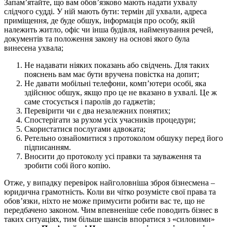
Запам’ятайте, що вам обов’язково мають надати ухвалу
слідчого судді. У ній мають бути: термін дії ухвали, адреса
приміщення, де буде обшук, інформація про особу, якій
належить житло, офіс чи інша будівля, найменування речей,
документів та положення закону на основі якого була
винесена ухвала;
Не надавати ніяких показань або свідчень. Для таких
пояснень вам має бути вручена повістка на допит;
Не давати мобільні телефони, комп’ютери особі, яка
здійснює обшук, якщо про це не вказано в ухвалі. Це ж
саме стосується і паролів до гаджетів;
Перевірити чи є два незалежних понятих;
Спостерігати за рухом усіх учасників процедури;
Скористатися послугами адвоката;
Ретельно ознайомитися з протоколом обшуку перед його
підписанням.
Вносити до протоколу усі правки та зауваження та
зробити собі його копію.
Отже, у випадку перевірок найголовніша зброя бізнесмена –
юридична грамотність. Коли ви чітко розумієте свої права та
обов’язки, ніхто не може примусити робити вас те, що не
передбачено законом. Чим впевненіше себе поводить бізнес в
таких ситуаціях, тим більше шансів впоратися з «силовими»