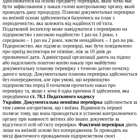
здійснюватися на основі предмету перевірки, який чітко має
бути зафіксованим у наказі голові контрольному органу, який
проводить дану процедуру. Планові документальні перевірки
на виїзній основі здійснюються базуючись на план з
періодичністю, яка залежить від надійності об’єкта.
Податковий інспектор може навідуватися з перевіркою на
підприємство з високою надійністю 1 раз на 3 роки, з
середньою
–
1 раз на 2 роки, зовсім ненадійних
–
1 раз на рік.
Підприємство, яке підлягає перевірці, має бути повідомлено
про приїзд інспектора не пізніше, ніж за 10 днів до
призначеної дати. Адміністрації організації дають на підпис
або надсилають поштою копію наказу про майбутню
документальну планову перевірку з точною датою початку
даного заходу. Документальна планова перевірка здійснюється
без попередження, але при умові, що керівництво
підприємства перед її початком прочитало наказ про
перевірку та, якщо є хоча б одна причина її здійснення, яка
передбачена
ст. 78.1 Податкового кодексу
України
.
Документальна невиїзна перевірка
здійснюється за
тим самим алгоритмом, що і виїзна. Відмінність першої
полягає тому, що вона проводиться в установі контролюючого
органу при наявності звітних або інших документів за
відсутності осіб об’єкту перевірки.
Фактичні перевірки
діють
лише на виїзній основі без попередження. Їх проводять на
місці фактичного провадження підприємством своєї