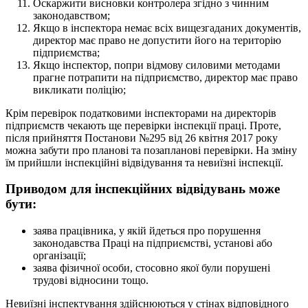
Оскаржити висновки контролера згідно з чинним
законодавством;
Якщо в інспектора немає всіх вищезгаданих документів,
директор має право не допустити його на територію
підприємства;
Якщо інспектор, попри відмову силовими методами
прагне потрапити на підприємство, директор має право
викликати поліцію;
Крім перевірок податковими інспекторами на директорів
підприємств чекають ще перевірки інспекції праці. Проте,
після прийняття Постанови №295 від 26 квітня 2017 року
можна забути про планові та позапланові перевірки. На зміну
їм прийшли інспекційні відвідування та невиїзні інспекції.
Приводом для інспекційних відвідувань може
бути:
заява працівника, у якій йдеться про порушення
законодавства Праці на підприємстві, установі або
організації;
заява фізичної особи, стосовно якої були порушені
трудові відносини тощо.
Невиїзні інспектування здійснюються у стінах відповідного