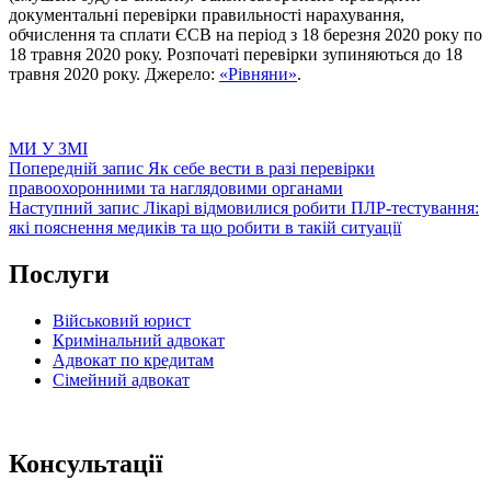
документальні перевірки правильності нарахування,
обчислення та сплати ЄСВ на період з 18 березня 2020 року по
18 травня 2020 року. Розпочаті перевірки зупиняються до 18
травня 2020 року. Джерело:
«Рівняни»
.
Категорії
МИ У ЗМІ
Навігація
Попередній
Попередній запис
Як себе вести в разі перевірки
запис
правоохоронними та наглядовими органами
записів
Наступний
Наступний запис
Лікарі відмовилися робити ПЛР-тестування:
запис
які пояснення медиків та що робити в такій ситуації
Послуги
Військовий юрист
Кримінальний адвокат
Адвокат по кредитам
Сімейний адвокат
Консультації