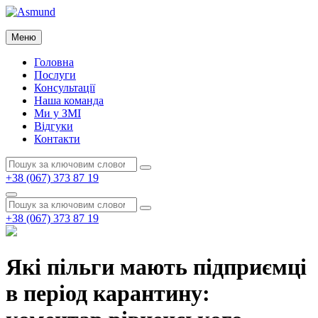
Перейти
до
Asmund
вмісту
Меню
Asmund
Головна
Послуги
Консультації
Наша команда
Ми у ЗМІ
Відгуки
Контакти
Пошук:
Пошук
+38 (067) 373 87 19
Пошук
Пошук:
Пошук
+38 (067) 373 87 19
Які пільги мають підприємці
в період карантину: