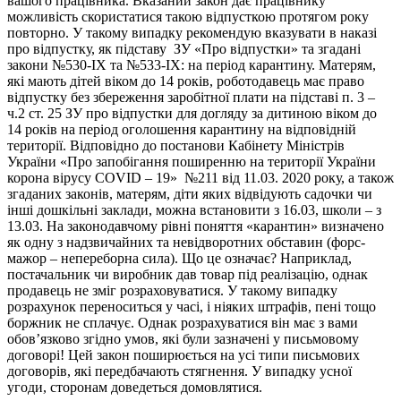
вашого працівника. Вказаний закон дає працівнику
можливість скористатися такою відпусткою протягом року
повторно. У такому випадку рекомендую вказувати в наказі
про відпустку, як підставу ЗУ «Про відпустки» та згадані
закони №530-ІХ та №533-ІХ: на період карантину. Матерям,
які мають дітей віком до 14 років, роботодавець має право
відпустку без збереження заробітної плати на підставі п. 3 –
ч.2 ст. 25 ЗУ про відпустки для догляду за дитиною віком до
14 років на період оголошення карантину на відповідній
території. Відповідно до постанови Кабінету Міністрів
України «Про запобігання поширенню на території України
корона вірусу COVID – 19» №211 від 11.03. 2020 року, а також
згаданих законів, матерям, діти яких відвідують садочки чи
інші дошкільні заклади, можна встановити з 16.03, школи – з
13.03. На законодавчому рівні поняття «карантин» визначено
як одну з надзвичайних та невідворотних обставин (форс-
мажор – непереборна сила). Що це означає? Наприклад,
постачальник чи виробник дав товар під реалізацію, однак
продавець не зміг розраховуватися. У такому випадку
розрахунок переноситься у часі, і ніяких штрафів, пені тощо
боржник не сплачує. Однак розрахуватися він має з вами
обов’язково згідно умов, які були зазначені у письмовому
договорі! Цей закон поширюється на усі типи письмових
договорів, які передбачають стягнення. У випадку усної
угоди, сторонам доведеться домовлятися.