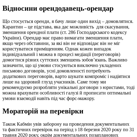
Відносини орендодавець-орендар
Що стосується оренди, я бачу лише один вихід – домовлятися.
Карантин – це підстава, яка дає можливість для скасування,
зменшення орендної плати (ст. 286 Господарського кодексу
України). Орендар має право вимагати зменшення плати,
якщо через обставини, за які він не відповідає він не міг
користуватися приміщенням. Однак кожен випадок
індивідуальний і можна в процесі медіації (переговорів)
домогтися різних суттєвих зменшень зобов’язань. Важливо
зазначити, що ці умови стосуються виключно укладених
письмово договорів, усні домовленості потребують
додаткових переговорів, варто шукати компроміс і надіятися
лише на здоровий глузд учасників. Саме тому ми
рекомендуємо розробляти унікальні договори з юристами, тоді
можна врахувати особливості галузі й прописати оптимальні
умови взаємодії навіть під час форс-мажору.
Мораторій на перевірки
Також Кабмін увів заборону на проведення документальних
та фактичних перевірок на період з 18 березня 2020 року по 31
травня 2020 року, окрім документальних позапланових