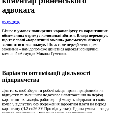
коментар рівненського
адвоката
Опубліковано
05.05.2026
на
Бізнес в умовах поширення коронавірусу та карантинних
обмеженнях отримує колосальні збитки. Влада переконує,
що так звані «карантинні закони» допоможуть бізнесу
залишитися «на плаву».
Що ж саме передбачено цими
законами – нам допоможе дізнатися адвокат юридичної
компанії «Асмунд» Микола Гуменюк.
Варіанти оптимізації діяльності
підприємства
Для того, щоб зберегти робочі місця, права працівників на
відпустку та зменшити податкове навантаження на період
карантинних заходів, роботодавці можуть відправити своїх
колег у відпустку без збереження заробітної плати на період
карантину (Ч.2 ст.26 ЗУ Про відпустки). Єдина умова – згода