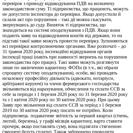
перевірок з приводу відшкодування ПДВ на визначену
законодавством суму. Ті підприємства, що працюють, можуть
не допустити інспектора до перевірки. Якщо допустили й
склали акт про порушення – такі дії можна скасувати,
звернувшись до суду. Виняток ті підприємства, що
знаходиться на системі оподаткування з ПДВ. Якщо вони
подають заяву на відшкодування коштів від держави, то на
підставі такої заяви можуть провести перевірку. Зупиняються
всі перевірки контролюючими органами. Вже розпочаті – до
31 травня 2020 року, інспекційні відвідування органів
інспекції праці (навіть при наявності звернень на порушення
законодавства про працю). Такі заяви можуть розглянути
лише по закінченню карантину. ФОПи (в т.ч., які обрали
спрощену систему оподаткування), особи, які провадять
незалежну професійну діяльність (адвокати, нотаріуси,
арбітражні керуючі) та члени фермерського господарства
звільняються від нарахування, обчислення та сплати ЄСВ за
себе за періоди з 1 березня 2020 року по 31 березня 2020 року
та з 1 квітня 2020 року по 30 квітня 2020 року. При цьому
Заяву про звільнення від сплати ЄСВ за період з 1 березня
2019 по 30 квітня 2020 року писати не потрібно. Коли
підприємець подаватиме звітність за перший квартал (січень,
лютий, березень), у графі місяців карантину, варто ставити
прочерк, якщо поставлять суму, вона підлягати стягненню
(змушені будуть сплати). Також заборонено проводити